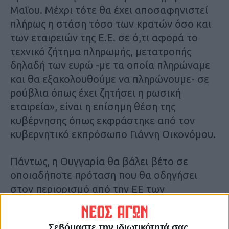
Μαΐου. Μέχρι τότε θα έχει αποσαφηνιστεί
πλήρως η στάση τόσο των κρατών όσο και
των εταιρειών της Ε.Ε. σε ό,τι αφορά το
τεχνικό ζήτημα πληρωμής, μετατροπής
δηλαδή των ευρώ -με τα οποία πληρώναμε
και θα εξακολουθούμε να πληρώνουμε- σε
ρούβλια όπως έχει ζητήσει η ρωσική
εταιρεία», είναι η επίσημη θέση της
κυβέρνησης όπως εκφράστηκε από τον
κυβερνητικό εκπρόσωπο Γιάννη Οικονόμου.
Πάντως, η Ουγγαρία θα βάλει βέτο σε
οποιαδήποτε πρόταση που θα οδηγήσει
στον περιορισμό από την ΕΕ των
εισαγωγών ενέργειας από τη Ρωσία,
σύμφωνα με υπουργό της κυβέρνησης του
Σεβόμαστε την ιδιωτικότητά σας