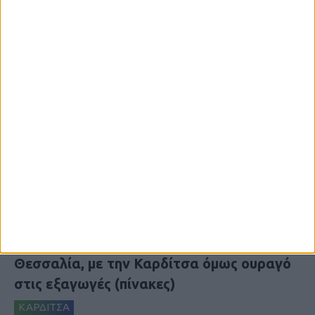
7 Αυγούστου 2026, 10:52 πμ
Θετικό το εμπορικό ισοζύγιο στη
Θεσσαλία, με την Καρδίτσα όμως ουραγό
στις εξαγωγές (πίνακες)
ΚΑΡΔΙΤΣΑ