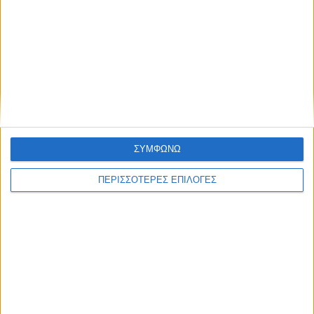
ΕΛΛΑΔΑ
Στα 65 τα κρούσματα του Ιού Δυτικού
Νείλου στην Ελλάδα
ΣΥΜΦΩΝΩ
ΠΕΡΙΣΣΟΤΕΡΕΣ ΕΠΙΛΟΓΕΣ