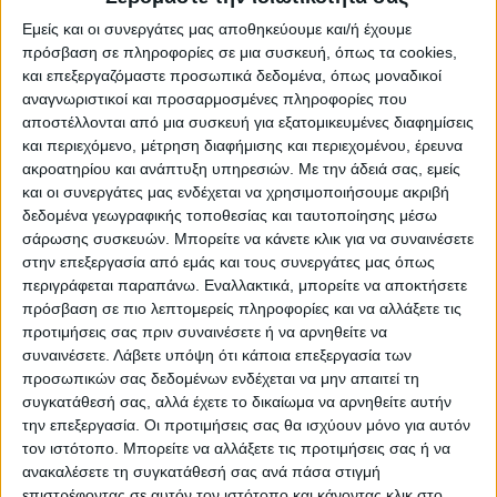
Βίκτορ Όρμπαν.
Εμείς και οι συνεργάτες μας αποθηκεύουμε και/ή έχουμε
πρόσβαση σε πληροφορίες σε μια συσκευή, όπως τα cookies,
«Το καταστήσαμε σαφές ότι ουδέποτε θα
και επεξεργαζόμαστε προσωπικά δεδομένα, όπως μοναδικοί
υποστηρίξουμε» επέκταση των κυρώσεων
αναγνωριστικοί και προσαρμοσμένες πληροφορίες που
της ΕΕ κατά της Ρωσίας στον τομέα της
αποστέλλονται από μια συσκευή για εξατομικευμένες διαφημίσεις
και περιεχόμενο, μέτρηση διαφήμισης και περιεχομένου, έρευνα
ενέργειας, δήλωσε χθες Κυριακή ο υπουργός
ακροατηρίου και ανάπτυξη υπηρεσιών.
Με την άδειά σας, εμείς
Γκεργκέλι Γκούλιας, προσωπάρχης του
και οι συνεργάτες μας ενδέχεται να χρησιμοποιήσουμε ακριβή
Όρμπαν, στο ουγγαρέζικο τηλεοπτικό
δεδομένα γεωγραφικής τοποθεσίας και ταυτοποίησης μέσω
δίκτυο HirTV.
σάρωσης συσκευών. Μπορείτε να κάνετε κλικ για να συναινέσετε
στην επεξεργασία από εμάς και τους συνεργάτες μας όπως
Ετοιμοι για όλα τα ενδεχόμενα
περιγράφεται παραπάνω. Εναλλακτικά, μπορείτε να αποκτήσετε
πρόσβαση σε πιο λεπτομερείς πληροφορίες και να αλλάξετε τις
Παράλληλα το υπουργείο Περιβάλλοντος
προτιμήσεις σας πριν συναινέσετε ή να αρνηθείτε να
συναινέσετε.
Λάβετε υπόψη ότι κάποια επεξεργασία των
και Ενέργειας σε συνεργασία με όλους τους
προσωπικών σας δεδομένων ενδέχεται να μην απαιτεί τη
φορείς της ενεργειακής αγοράς
συγκατάθεσή σας, αλλά έχετε το δικαίωμα να αρνηθείτε αυτήν
προετοιμάζεται για όλα τα ενδεχόμενα, που
την επεξεργασία. Οι προτιμήσεις σας θα ισχύουν μόνο για αυτόν
περιλαμβάνουν και το σενάριο της διακοπής
τον ιστότοπο. Μπορείτε να αλλάξετε τις προτιμήσεις σας ή να
ανακαλέσετε τη συγκατάθεσή σας ανά πάσα στιγμή
της ροής φυσικού αερίου από τη Ρωσία
επιστρέφοντας σε αυτόν τον ιστότοπο και κάνοντας κλικ στο