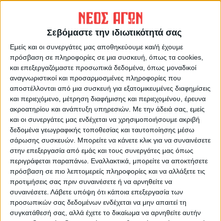
«Χτίζει» τον κορμό της η
Προβλήματα Υδροδότησης
Αναγέννηση για τις νέες
στην Καρδιτσομαγούλα
προκλήσεις
Σεβόμαστε την ιδιωτικότητά σας
Εμείς και οι συνεργάτες μας αποθηκεύουμε και/ή έχουμε
πρόσβαση σε πληροφορίες σε μια συσκευή, όπως τα cookies,
και επεξεργαζόμαστε προσωπικά δεδομένα, όπως μοναδικοί
αναγνωριστικοί και προσαρμοσμένες πληροφορίες που
αποστέλλονται από μια συσκευή για εξατομικευμένες διαφημίσεις
και περιεχόμενο, μέτρηση διαφήμισης και περιεχομένου, έρευνα
ακροατηρίου και ανάπτυξη υπηρεσιών.
Με την άδειά σας, εμείς
ΝΕΟΣ ΑΓΩΝ
και οι συνεργάτες μας ενδέχεται να χρησιμοποιήσουμε ακριβή
δεδομένα γεωγραφικής τοποθεσίας και ταυτοποίησης μέσω
https://neosagon.gr
σάρωσης συσκευών. Μπορείτε να κάνετε κλικ για να συναινέσετε
Η Αρχαιότερη Καθημερινή Πρωινή Εφημερίδα της Καρδίτσας
στην επεξεργασία από εμάς και τους συνεργάτες μας όπως
περιγράφεται παραπάνω. Εναλλακτικά, μπορείτε να αποκτήσετε
πρόσβαση σε πιο λεπτομερείς πληροφορίες και να αλλάξετε τις
προτιμήσεις σας πριν συναινέσετε ή να αρνηθείτε να
συναινέσετε.
Λάβετε υπόψη ότι κάποια επεξεργασία των
προσωπικών σας δεδομένων ενδέχεται να μην απαιτεί τη
ΠΑΡΟΜΟΙΑ ΑΡΘΡΑ
συγκατάθεσή σας, αλλά έχετε το δικαίωμα να αρνηθείτε αυτήν