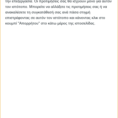
την επεξεργασία. Οι προτιμήσεις σας θα ισχύουν μόνο για αυτόν
τον ιστότοπο. Μπορείτε να αλλάξετε τις προτιμήσεις σας ή να
ανακαλέσετε τη συγκατάθεσή σας ανά πάσα στιγμή
επιστρέφοντας σε αυτόν τον ιστότοπο και κάνοντας κλικ στο
κουμπί "Απορρήτου" στο κάτω μέρος της ιστοσελίδας.
ΚΑΡΔΙΤΣΑ
Τη ρυθμιστική θήρας για τη νέα κυνηγετική
περίοδο εξέδωσε το Δασαρχείο
Καρδίτσας