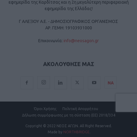
εφημερίδα της Καρδίτσας και η 2η μεγαλύτερη περιφερειακή
εφημερίδα της Ελλάδας!
Γ ΑΛΕΞΙΟΥ Α.Ε. - ΔΗΜΟΣΙΟΓΡΑΦΙΚΟΣ ΟΡΓΑΝΙΣΜΟΣ
ΑΡ. ΓΕΜΗ: 19103931000
Επικοινωνία:
info@neosagon.gr
ΑΚΟΛΟΥΘΗΣΕ ΜΑΣ
ΝΑ
Όροι Χρήσης
Πολιτική Απορρήτου
Δήλωση συμμόρφωσης με τη σύσταση (ΕΕ) 2018/334
Copyright
© 2022 ΝΕΟΣ ΑΓΩΝ.
All Right Reserved.
Made by
NORTHBRIDGE
.