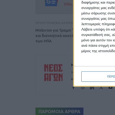
διαφήμισης και περι
Όλες οι εξελίξεις στην περι
συνεργάτες μας ενδέ
μέσω σάρωσης συσκευ
συνεργάτες μας όπω
ΠΡΟΗΓΟΥΜΕΝΟ ΑΡΘΡΟ
λεπτομερείς πληροφορ
Λάβετε υπόψη ότι κά
Μπάιντεν για Τραμπ: “Είναι υπερβολικά γέρο
συγκατάθεσή σας, αλ
και διανοητικά ακατάλληλος” για πρόεδρος
μόνο για αυτόν τον 
των ΗΠΑ
ανά πάσα στιγμή επι
μέρος της ιστοσελίδα
ΝΕΟΣ ΑΓΩΝ
https://neosagon.gr
ΠΕΡΙ
Η Αρχαιότερη Καθημερινή Πρω
ΠΑΡΟΜΟΙΑ ΑΡΘΡΑ