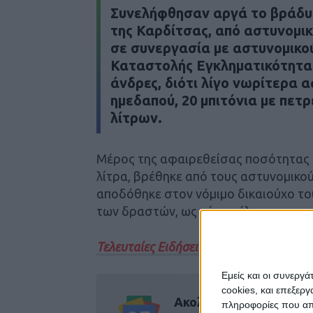
Συνελήφθησαν αργά το βράδυ 
της Καρδίτσας, από αστυνομι
σε συνεργασία με αστυνομικο
Καταστολής Εγκληματικότητας
άνδρες, διότι λίγο νωρίτερα 
ημεδαπού, 20 μπιτόνια με πετ
λίτρων.
Μέρος της αφαιρεθείσας ποσότητας π
λίτρα, βρέθηκε από τους αστυνομικού
αποδόθηκε στον νόμιμο δικαιούχο τους
των δραστών, ως μέσο τέλεσης της π
Τελευταίες Ειδήσεις Σήμερα
Εμείς και οι συνεργ
cookies, και επεξε
Ακολούθησε την εφημε
πληροφορίες που απο