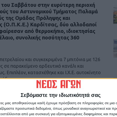
του Σαββάτου στην ευρύτερη περιοχή
κούς του Αστυνομικού Τμήματος Παλαμά
ύς της Ομάδας Πρόληψης και
 (Ο.Π.Κ.Ε.) Καρδίτσας, δύο αλλοδαποί
αφαίρεσαν από θερμοκήπιο, ιδιοκτησίας
ρέλαιο, συνολικής ποσότητας 360
ετρελαίου και συγκεκριμένα 7 μπιτόνια με 126
ς σε παρακείμενο αρδευτικό κανάλι και
. Επιπλέον, κατασχέθηκε και Ι.Χ.Ε. αυτοκίνητο
ράξης.
Σεβόμαστε την ιδιωτικότητά σας
άτες μας αποθηκεύουμε και/ή έχουμε πρόσβαση σε πληροφορίες σε μια
ργαζόμαστε προσωπικά δεδομένα, όπως μοναδικοί αναγνωριστικοί και 
ρίδα ΝΕΟΣ ΑΓΩΝ στο Google News!
στέλλονται από μια συσκευή για εξατομικευμένες διαφημίσεις και περ