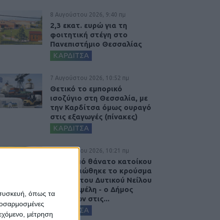
8 Αυγούστου 2026, 9:40 πμ
2,3 εκατ. ευρώ για τη
φοιτητική στέγη στο
Πανεπιστήμιο Θεσσαλίας
ΚΑΡΔΙΤΣΑ
7 Αυγούστου 2026, 10:52 πμ
Θετικό το εμπορικό
ισοζύγιο στη Θεσσαλία, με
την Καρδίτσα όμως ουραγό
στις εξαγωγές (πίνακες)
ΚΑΡΔΙΤΣΑ
7 Αυγούστου 2026, 10:21 πμ
Μετά από θάνατο κατοίκου
επιβεβαιώθηκε το κρούσμα
του ιού του Δυτικού Νείλου
στην Κυψέλη - ο Δήμος
 συσκευή, όπως τα
Σοφάδων στις...
προσαρμοσμένες
ΚΑΡΔΙΤΣΑ
ιεχόμενο, μέτρηση