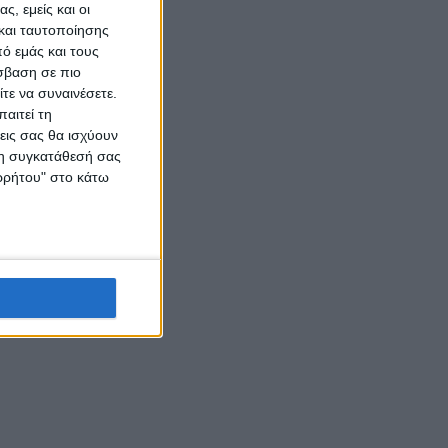
ς, εμείς και οι
και ταυτοποίησης
ό εμάς και τους
σβαση σε πιο
τε να συναινέσετε.
αιτεί τη
εις σας θα ισχύουν
 τη συγκατάθεσή σας
ορρήτου" στο κάτω