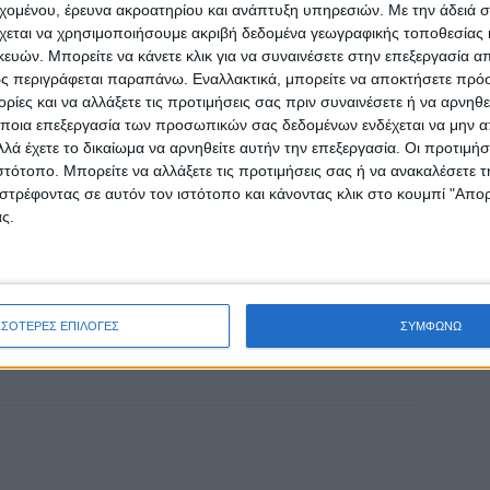
εχομένου, έρευνα ακροατηρίου και ανάπτυξη υπηρεσιών.
Με την άδειά σα
οχή της Καρδίτσας και ευρύτερα της Θεσσαλίας
χεται να χρησιμοποιήσουμε ακριβή δεδομένα γεωγραφικής τοποθεσίας 
ών. Μπορείτε να κάνετε κλικ για να συναινέσετε στην επεξεργασία απ
ς περιγράφεται παραπάνω. Εναλλακτικά, μπορείτε να αποκτήσετε πρό
ΕΠΟΜΕΝΟ ΑΡΘΡΟ
ίες και να αλλάξετε τις προτιμήσεις σας πριν συναινέσετε ή να αρνηθεί
ποια επεξεργασία των προσωπικών σας δεδομένων ενδέχεται να μην απ
ς
Οι καλύτερες στιγμές από τη θαυμάσια
λά έχετε το δικαίωμα να αρνηθείτε αυτήν την επεξεργασία. Οι προτιμήσ
εμφάνιση του ΑΣΚ στο ΣΕΦ
ιστότοπο. Μπορείτε να αλλάξετε τις προτιμήσεις σας ή να ανακαλέσετε
στρέφοντας σε αυτόν τον ιστότοπο και κάνοντας κλικ στο κουμπί "Απ
ς.
ΣΣΟΤΕΡΕΣ ΕΠΙΛΟΓΕΣ
ΣΥΜΦΩΝΩ
ινή Εφημερίδα της Καρδίτσας