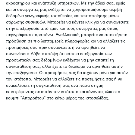
υποθέσεις των ιθαγενών της Βραζιλίας,
ακροατηρίου και ανάπτυξη υπηρεσιών.
Με την άδειά σας, εμείς
και οι συνεργάτες μας ενδέχεται να χρησιμοποιήσουμε ακριβή
Funai, έφτασαν λίγο αργότερα και τον
δεδομένα γεωγραφικής τοποθεσίας και ταυτοποίησης μέσω
μετέφεραν σε μια κοντινή εγκατάσταση.
σάρωσης συσκευών. Μπορείτε να κάνετε κλικ για να συναινέσετε
στην επεξεργασία από εμάς και τους συνεργάτες μας όπως
Η Funai ανέφερε σε ανακοίνωσή της την
περιγράφεται παραπάνω. Εναλλακτικά, μπορείτε να αποκτήσετε
πρόσβαση σε πιο λεπτομερείς πληροφορίες και να αλλάξετε τις
Παρασκευή (14/2) ότι ο νεαρός επέστρεψε
προτιμήσεις σας πριν συναινέσετε ή να αρνηθείτε να
στο δάσος το απόγευμα της Πέμπτης (13/2).
συναινέσετε.
Λάβετε υπόψη ότι κάποια επεξεργασία των
προσωπικών σας δεδομένων ενδέχεται να μην απαιτεί τη
συγκατάθεσή σας, αλλά έχετε το δικαίωμα να αρνηθείτε αυτήν
Πρόσθεσε ότι στάλθηκε ομάδα
την επεξεργασία. Οι προτιμήσεις σας θα ισχύουν μόνο για αυτόν
επαγγελματιών υγείας για να εκτιμήσει αν ο
τον ιστότοπο. Μπορείτε να αλλάξετε τις προτιμήσεις σας ή να
νεαρός είχε εκτεθεί σε κάποια ασθένεια
ανακαλέσετε τη συγκατάθεσή σας ανά πάσα στιγμή
στην οποία οι απομονωμένες φυλές
επιστρέφοντας σε αυτόν τον ιστότοπο και κάνοντας κλικ στο
κουμπί "Απορρήτου" στο κάτω μέρος της ιστοσελίδας.
ιθαγενών δεν έχουν ανοσία.
Ακόμη αποκάλυψαν ότι έχουν ληφθεί μέτρα
για να αποτραπεί η προσέγγιση ανθρώπων
στην τοποθεσία της απομονωμένης φυλής.