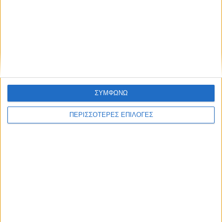
ΔΙΕΘΝΗ
O Τραμπ προειδοποιεί ξανά το Ιράν: Θα
χτυπήσουμε πολύ άγρια αν δεν ανοίξουν
πολύ σύντομα τα Στενά του Ορμούζ
ΣΥΜΦΩΝΩ
ΠΕΡΙΣΣΟΤΕΡΕΣ ΕΠΙΛΟΓΕΣ