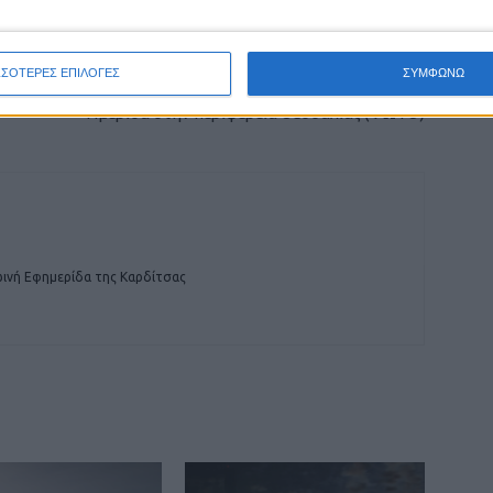
ΕΠΟΜΕΝΟ ΑΡΘΡΟ
ΣΣΟΤΕΡΕΣ ΕΠΙΛΟΓΕΣ
ΣΥΜΦΩΝΩ
ων
« Έμφυλη βία: Μετά τη λύση της σιωπής, τί;»-
Ημερίδα στην περιφέρεια Θεσσαλίας (ΦΩΤΟ)
ινή Εφημερίδα της Καρδίτσας