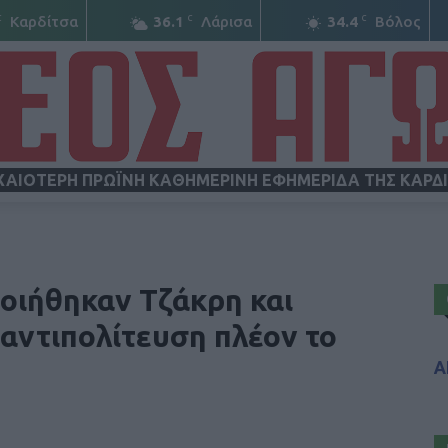
C
C
C
Καρδίτσα
36.1
Λάρισα
34.4
Βόλος
ΧΑΙΟΤΕΡΗ ΠΡΩΪΝΗ ΚΑΘΗΜΕΡΙΝΗ ΕΦΗΜΕΡΙΔΑ ΤΗΣ ΚΑΡΔ
ΝΕΟΣ
οιήθηκαν Τζάκρη και
αντιπολίτευση πλέον το
Α
ΑΓΩΝ