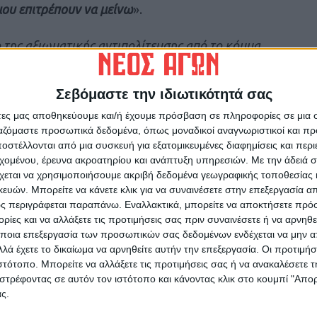
ου επιτρέπουν να μείνω
».
 της αξιωματικής αντιπολίτευσης από το κόμμα.
όλα αυτά που συνέβησαν στο συνέδριο και τις
ί έχω καθυστερήσει να λάβω την απόφασή μου
»,
Σεβόμαστε την ιδιωτικότητά σας
λου
.
άτες μας αποθηκεύουμε και/ή έχουμε πρόσβαση σε πληροφορίες σε μια
ργαζόμαστε προσωπικά δεδομένα, όπως μοναδικοί αναγνωριστικοί και 
υ Στέφανου Κασσελάκη, το οποίο θα
στέλλονται από μια συσκευή για εξατομικευμένες διαφημίσεις και περ
ευτής είπε: «
Ίδωμεν, δεν βιάζομαι
».
εχομένου, έρευνα ακροατηρίου και ανάπτυξη υπηρεσιών.
Με την άδειά σα
χεται να χρησιμοποιήσουμε ακριβή δεδομένα γεωγραφικής τοποθεσίας 
ών. Μπορείτε να κάνετε κλικ για να συναινέσετε στην επεξεργασία απ
ς περιγράφεται παραπάνω. Εναλλακτικά, μπορείτε να αποκτήσετε πρό
ίες και να αλλάξετε τις προτιμήσεις σας πριν συναινέσετε ή να αρνηθεί
ποια επεξεργασία των προσωπικών σας δεδομένων ενδέχεται να μην απ
λά έχετε το δικαίωμα να αρνηθείτε αυτήν την επεξεργασία. Οι προτιμήσ
ιστότοπο. Μπορείτε να αλλάξετε τις προτιμήσεις σας ή να ανακαλέσετε
στρέφοντας σε αυτόν τον ιστότοπο και κάνοντας κλικ στο κουμπί "Απ
ρίδα ΝΕΟΣ ΑΓΩΝ στο Google News!
ς.
οχή της Καρδίτσας και ευρύτερα της Θεσσαλίας