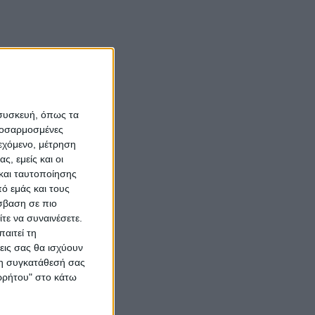
 συσκευή, όπως τα
προσαρμοσμένες
ιεχόμενο, μέτρηση
ς, εμείς και οι
και ταυτοποίησης
ό εμάς και τους
σβαση σε πιο
τε να συναινέσετε.
αιτεί τη
εις σας θα ισχύουν
 τη συγκατάθεσή σας
ορρήτου" στο κάτω