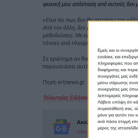
ψυχική μου απόσταση από αυτούς δεν μ
«
Είχα πει πως δεν θα στερήσω τον ρόλο
Από την άλλη, δεν μπορώ και να δεχτώ 
μεθοδεύσεις. Με εγκαλούν κιόλας γιατ
τόνισε από πλευράς της η
Γιώτα Πού
Εμείς και οι συνεργ
cookies, και επεξε
Σε ερώτημα αν θα πάει στο κόμμα το
πληροφορίες που απο
παρουσιάσει αυτό το Σάββατο, η βουλ
διαφήμισης και περι
συνεργάτες μας ενδέ
Πηγή: ertnews.gr
μέσω σάρωσης συσκευ
συνεργάτες μας όπω
λεπτομερείς πληροφορ
Τελευταίες Ειδήσεις Σήμερα
Λάβετε υπόψη ότι κά
συγκατάθεσή σας, αλ
μόνο για αυτόν τον 
ανά πάσα στιγμή επι
Ακολούθησε την εφημε
μέρος της ιστοσελίδα
Όλες οι εξελίξεις στην περι