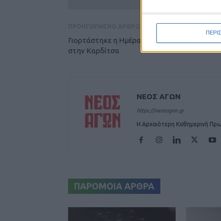
ΠΡΟΗΓΟΥΜΕΝΟ ΑΡΘΡΟ
ΠΕΡΙ
Γιορτάστηκε η Ημέρα των Ενόπλων Δυνάμε
στην Καρδίτσα
ΝΕΟΣ ΑΓΩΝ
https://neosagon.gr
Η Αρχαιότερη Καθημερινή Πρω
ΠΑΡΟΜΟΙΑ ΑΡΘΡΑ