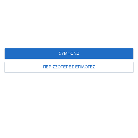
Κρούσμα του ιού του Δυτικού Νείλου στην
Κυψέλη του Δήμου Σοφάδων - έκτακτοι
ψεκασμοί
ΣΥΜΦΩΝΩ
ΠΕΡΙΣΣΟΤΕΡΕΣ ΕΠΙΛΟΓΕΣ
ΘΕΣΣΑΛΙΑ FM
ΑΚΟΥΣΤΕ ΖΩΝΤΑΝΑ