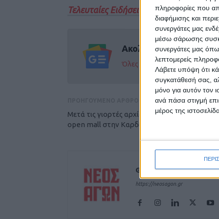
πληροφορίες που απο
Τελευταίες Ειδήσεις Σήμερα
διαφήμισης και περι
συνεργάτες μας ενδέ
μέσω σάρωσης συσκευ
Ακολούθησε την εφημε
συνεργάτες μας όπω
λεπτομερείς πληροφορ
Όλες οι εξελίξεις στην περι
Λάβετε υπόψη ότι κά
συγκατάθεσή σας, αλ
μόνο για αυτόν τον 
ανά πάσα στιγμή επι
ΠΡΟΗΓΟΥΜΕΝΟ ΑΡΘΡΟ
μέρος της ιστοσελίδα
Μετά τις γιορτές αρχίζουν οι εργασίες για το
open mall στην Καρδίτσα
ΠΕΡΙ
Θεοδόσης Κατσάρας
https://neosagon.gr