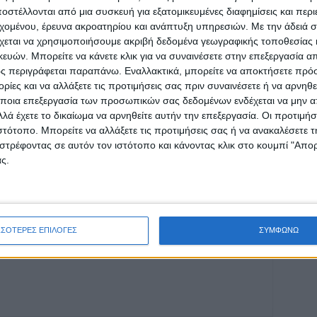
στέλλονται από μια συσκευή για εξατομικευμένες διαφημίσεις και περ
εχομένου, έρευνα ακροατηρίου και ανάπτυξη υπηρεσιών.
Με την άδειά σα
χεται να χρησιμοποιήσουμε ακριβή δεδομένα γεωγραφικής τοποθεσίας 
ών. Μπορείτε να κάνετε κλικ για να συναινέσετε στην επεξεργασία απ
ρίδα ΝΕΟΣ ΑΓΩΝ στο Google News!
ς περιγράφεται παραπάνω. Εναλλακτικά, μπορείτε να αποκτήσετε πρό
ίες και να αλλάξετε τις προτιμήσεις σας πριν συναινέσετε ή να αρνηθεί
οχή της Καρδίτσας και ευρύτερα της Θεσσαλίας
ποια επεξεργασία των προσωπικών σας δεδομένων ενδέχεται να μην απ
λά έχετε το δικαίωμα να αρνηθείτε αυτήν την επεξεργασία. Οι προτιμήσ
ιστότοπο. Μπορείτε να αλλάξετε τις προτιμήσεις σας ή να ανακαλέσετε
στρέφοντας σε αυτόν τον ιστότοπο και κάνοντας κλικ στο κουμπί "Απ
ΕΠΟΜΕΝΟ ΑΡΘΡΟ
ς.
Την Παρασκευή η φωταγώγηση
ΣΣΟΤΕΡΕΣ ΕΠΙΛΟΓΕΣ
ΣΥΜΦΩΝΩ