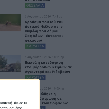
ΘΕΣΣΑΛΙΑ
6 Αυγούστου 2026, 7:48 μμ
Κρούσμα του ιού του
Δυτικού Νείλου στην
Κυψέλη του Δήμου
Σοφάδων - έκτακτοι
ψεκασμοί
ΚΑΡΔΙΤΣΑ
6 Αυγούστου 2026, 10:11 πμ
Ξεκινά η κατεδάφιση
ετοιμόρροπων κτιρίων σε
Αγναντερό και Ριζοβούνι
ΚΑΡΔΙΤΣΑ
6 Αυγούστου 2026, 10:09 πμ
Ολοκληρώθηκε η
ασφαλτόστρωση σε
 συσκευή, όπως τα
τμήματα των Σοφάδων
προσαρμοσμένες
ΚΑΡΔΙΤΣΑ