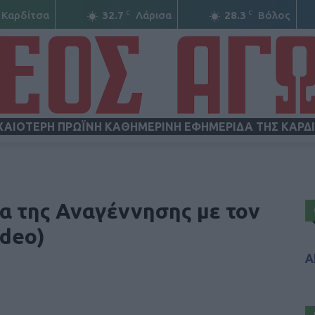
C
C
Καρδίτσα
32.7
Λάρισα
28.3
Βόλος
ΧΑΙΟΤΕΡΗ ΠΡΩΪΝΗ ΚΑΘΗΜΕΡΙΝΗ ΕΦΗΜΕΡΙΔΑ ΤΗΣ ΚΑΡΔ
ΝΕΟΣ
α της Αναγέννησης με τον
deo)
Α
ΑΓΩΝ