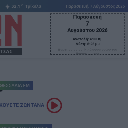
C
32.1
Τρίκαλα
Παρασκευή, 7 Αύγουστος 2026
Παρασκευή
7
Αυγούστου 2026
Ανατολή:
6:33 πμ
Δύση:
8:28 μμ
Δομετίου οσίου, Νικάνορος οσίου του
ΙΤΣΑΣ
θαυματουργού
ΘΕΣΣΑΛΙΑ FM
ΚΟΥΣΤΕ ΖΩΝΤΑΝΑ