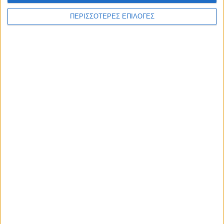
WEB TV
ΠΕΡΙΣΣΟΤΕΡΕΣ ΕΠΙΛΟΓΕΣ
Στιγμές χαλάρωσης στο Plastiras Lake
Festival 2026