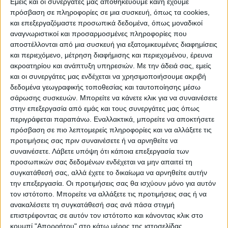
Εμείς και οι συνεργάτες μας αποθηκεύουμε και/ή έχουμε
πρόσβαση σε πληροφορίες σε μια συσκευή, όπως τα cookies,
και επεξεργαζόμαστε προσωπικά δεδομένα, όπως μοναδικοί
αναγνωριστικοί και προσαρμοσμένες πληροφορίες που
WEB TV
αποστέλλονται από μια συσκευή για εξατομικευμένες διαφημίσεις
και περιεχόμενο, μέτρηση διαφήμισης και περιεχομένου, έρευνα
Προετοιμασία Δόξας Μασχολουρίου
ακροατηρίου και ανάπτυξη υπηρεσιών.
Με την άδειά σας, εμείς
και οι συνεργάτες μας ενδέχεται να χρησιμοποιήσουμε ακριβή
δεδομένα γεωγραφικής τοποθεσίας και ταυτοποίησης μέσω
σάρωσης συσκευών. Μπορείτε να κάνετε κλικ για να συναινέσετε
στην επεξεργασία από εμάς και τους συνεργάτες μας όπως
περιγράφεται παραπάνω. Εναλλακτικά, μπορείτε να αποκτήσετε
πρόσβαση σε πιο λεπτομερείς πληροφορίες και να αλλάξετε τις
προτιμήσεις σας πριν συναινέσετε ή να αρνηθείτε να
συναινέσετε.
Λάβετε υπόψη ότι κάποια επεξεργασία των
προσωπικών σας δεδομένων ενδέχεται να μην απαιτεί τη
συγκατάθεσή σας, αλλά έχετε το δικαίωμα να αρνηθείτε αυτήν
την επεξεργασία. Οι προτιμήσεις σας θα ισχύουν μόνο για αυτόν
τον ιστότοπο. Μπορείτε να αλλάξετε τις προτιμήσεις σας ή να
ανακαλέσετε τη συγκατάθεσή σας ανά πάσα στιγμή
επιστρέφοντας σε αυτόν τον ιστότοπο και κάνοντας κλικ στο
κουμπί "Απορρήτου" στο κάτω μέρος της ιστοσελίδας.