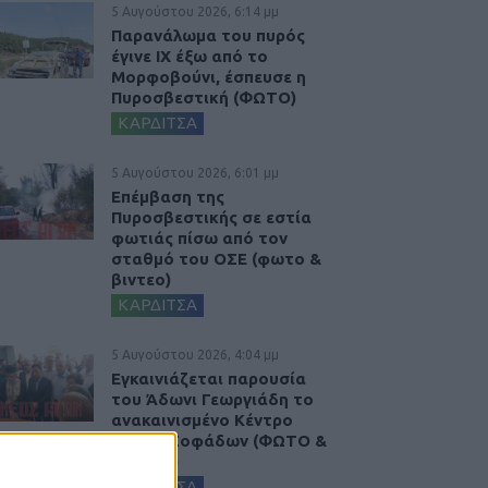
5 Αυγούστου 2026, 6:14 μμ
Παρανάλωμα του πυρός
έγινε ΙΧ έξω από το
Μορφοβούνι, έσπευσε η
Πυροσβεστική (ΦΩΤΟ)
ΚΑΡΔΙΤΣΑ
5 Αυγούστου 2026, 6:01 μμ
Επέμβαση της
Πυροσβεστικής σε εστία
φωτιάς πίσω από τον
σταθμό του ΟΣΕ (φωτο &
βιντεο)
ΚΑΡΔΙΤΣΑ
5 Αυγούστου 2026, 4:04 μμ
Εγκαινιάζεται παρουσία
του Άδωνι Γεωργιάδη το
ανακαινισμένο Κέντρο
Υγείας Σοφάδων (ΦΩΤΟ &
ΒΙΝΤΕΟ)
ΚΑΡΔΙΤΣΑ