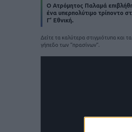
Ο Ατρόμητος Παλαμά επιβλήθη
ένα υπερπολύτιμο τρίποντο στ
Γ’ Εθνική.
Δείτε τα καλύτερα στιγμιότυπα και τ
γήπεδο των “πρασίνων”.