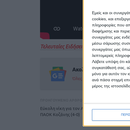
Εμείς και οι συνεργ
cookies, και επεξε
πληροφορίες που απο
διαφήμισης και περι
συνεργάτες μας ενδέ
μέσω σάρωσης συσκευ
Τελευταίες Ειδήσεις Σήμερα
συνεργάτες μας όπω
λεπτομερείς πληροφορ
Λάβετε υπόψη ότι κά
συγκατάθεσή σας, αλ
Ακολούθησε την εφημε
μόνο για αυτόν τον 
Όλες οι εξελίξεις στην περι
ανά πάσα στιγμή επι
μέρος της ιστοσελίδα
ΠΡΟΗΓΟΥΜΕΝΟ ΑΡΘΡΟ
Εύκολη νίκη για τον Ατρόμητο Παλαμά επί τ
ΠΑΟΚ Κοζάνης (4-0)
ΠΕΡΙ