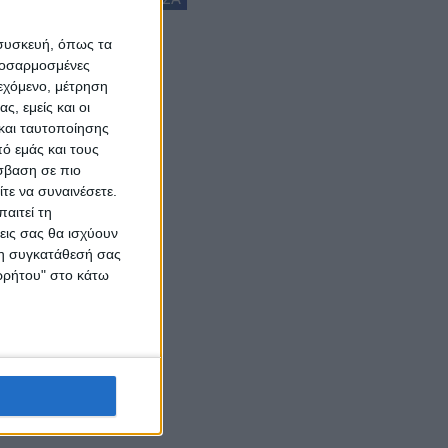
 συσκευή, όπως τα
προσαρμοσμένες
ιεχόμενο, μέτρηση
ς, εμείς και οι
και ταυτοποίησης
ό εμάς και τους
σβαση σε πιο
τε να συναινέσετε.
αιτεί τη
εις σας θα ισχύουν
 τη συγκατάθεσή σας
ορρήτου" στο κάτω