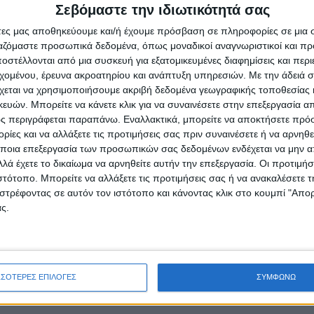
Σεβόμαστε την ιδιωτικότητά σας
άτες μας αποθηκεύουμε και/ή έχουμε πρόσβαση σε πληροφορίες σε μια
ργαζόμαστε προσωπικά δεδομένα, όπως μοναδικοί αναγνωριστικοί και 
στέλλονται από μια συσκευή για εξατομικευμένες διαφημίσεις και περ
εχομένου, έρευνα ακροατηρίου και ανάπτυξη υπηρεσιών.
Με την άδειά σα
χεται να χρησιμοποιήσουμε ακριβή δεδομένα γεωγραφικής τοποθεσίας 
ών. Μπορείτε να κάνετε κλικ για να συναινέσετε στην επεξεργασία απ
ς περιγράφεται παραπάνω. Εναλλακτικά, μπορείτε να αποκτήσετε πρό
ίες και να αλλάξετε τις προτιμήσεις σας πριν συναινέσετε ή να αρνηθεί
ποια επεξεργασία των προσωπικών σας δεδομένων ενδέχεται να μην απ
λά έχετε το δικαίωμα να αρνηθείτε αυτήν την επεξεργασία. Οι προτιμήσ
ρίδα ΝΕΟΣ ΑΓΩΝ στο Google News!
ιστότοπο. Μπορείτε να αλλάξετε τις προτιμήσεις σας ή να ανακαλέσετε
οχή της Καρδίτσας και ευρύτερα της Θεσσαλίας
στρέφοντας σε αυτόν τον ιστότοπο και κάνοντας κλικ στο κουμπί "Απ
ς.
ΕΠΟΜΕΝΟ ΑΡΘΡΟ
ου
Ευρωπαϊκός θρίαμβος του Ολυμπιακού!
ΣΣΟΤΕΡΕΣ ΕΠΙΛΟΓΕΣ
ΣΥΜΦΩΝΩ