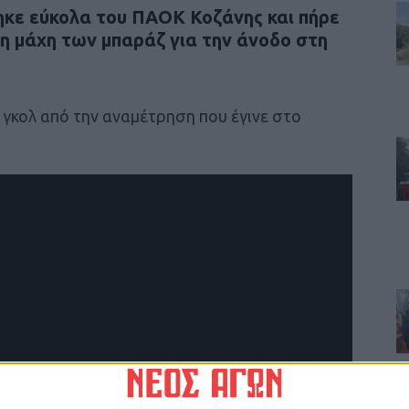
κε εύκολα του ΠΑΟΚ Κοζάνης και πήρε
η μάχη των μπαράζ για την άνοδο στη
α γκολ από την αναμέτρηση που έγινε στο