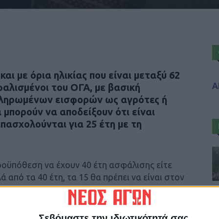
ι με όρια ηλικίας που είναι μεταξύ 62
Α
φαλισμένοι του ΟΓΑ, με βασική
πληρωμένων εισφορών ως αγρότες ή
α μπορούν να αποδείξουν ότι είναι
πασχολούνται για 25 έτη με τη
ροϋπόθεση να έχουν 40 έτη ασφάλισης είτε
ά από τα 40 έτη, τα 15 θα πρέπει να είναι στον
, θα συνταξιοδοτηθούν στο 67ο έτος. Στη
ικοί χρόνοι.
Σεβόμαστε την ιδιωτικότητά σας