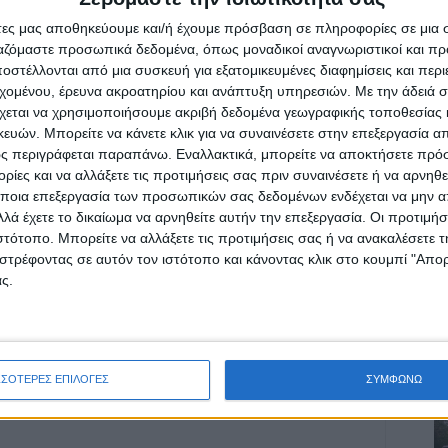
 Νέου Αγώνα
άτες μας αποθηκεύουμε και/ή έχουμε πρόσβαση σε πληροφορίες σε μια
ργαζόμαστε προσωπικά δεδομένα, όπως μοναδικοί αναγνωριστικοί και 
στέλλονται από μια συσκευή για εξατομικευμένες διαφημίσεις και περ
εχομένου, έρευνα ακροατηρίου και ανάπτυξη υπηρεσιών.
Με την άδειά σα
χεται να χρησιμοποιήσουμε ακριβή δεδομένα γεωγραφικής τοποθεσίας 
ών. Μπορείτε να κάνετε κλικ για να συναινέσετε στην επεξεργασία απ
ρίδα ΝΕΟΣ ΑΓΩΝ στο Google News!
ς περιγράφεται παραπάνω. Εναλλακτικά, μπορείτε να αποκτήσετε πρό
ίες και να αλλάξετε τις προτιμήσεις σας πριν συναινέσετε ή να αρνηθεί
οχή της Καρδίτσας και ευρύτερα της Θεσσαλίας
ποια επεξεργασία των προσωπικών σας δεδομένων ενδέχεται να μην απ
λά έχετε το δικαίωμα να αρνηθείτε αυτήν την επεξεργασία. Οι προτιμήσ
ιστότοπο. Μπορείτε να αλλάξετε τις προτιμήσεις σας ή να ανακαλέσετε
ΕΠΟΜΕΝΟ ΑΡΘΡΟ
στρέφοντας σε αυτόν τον ιστότοπο και κάνοντας κλικ στο κουμπί "Απ
Πτώση Phantom - F4: Πώς θα γίνουν οι έρευνες
ς.
- Το μεγάλο βάθος και η ιδιαιτερότητα του
«μαύρου κουτιού»
ΣΣΟΤΕΡΕΣ ΕΠΙΛΟΓΕΣ
ΣΥΜΦΩΝΩ