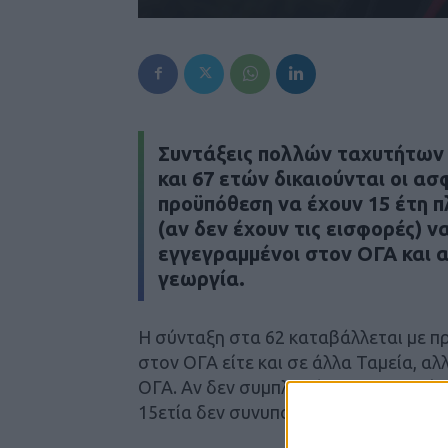
Συντάξεις πολλών ταχυτήτων κα
και 67 ετών δικαιούνται οι ασ
προϋπόθεση να έχουν 15 έτη 
(αν δεν έχουν τις εισφορές) ν
εγγεγραμμένοι στον ΟΓΑ και α
γεωργία.
Η σύνταξη στα 62 καταβάλλεται με π
στον ΟΓΑ είτε και σε άλλα Ταμεία, αλλ
ΟΓΑ. Αν δεν συμπληρώνουν τη 15ετία
15ετία δεν συνυπολογίζονται πλασματ