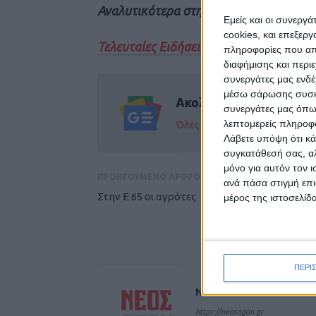
Αναλυτικότερα στην έντυπη έκδοση του
Εμείς και οι συνεργ
cookies, και επεξε
Τελευταίες Ειδήσεις Σήμερα
πληροφορίες που απο
διαφήμισης και περι
συνεργάτες μας ενδέ
μέσω σάρωσης συσκευ
Ακολούθησε την εφημε
συνεργάτες μας όπω
λεπτομερείς πληροφορ
Όλες οι εξελίξεις στην περι
Λάβετε υπόψη ότι κά
συγκατάθεσή σας, αλ
μόνο για αυτόν τον 
ΠΡΟΗΓΟΥΜΕΝΟ ΑΡΘΡΟ
ανά πάσα στιγμή επι
Στην Ε 65 οι αγρότες
μέρος της ιστοσελίδα
ΠΕΡΙ
ΝΕΟΣ ΑΓΩΝ
https://neosagon.gr