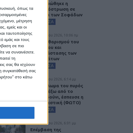
Ολοκληρώθηκε η
 συσκευή, όπως τα
ασφαλτόστρωση σε
προσαρμοσμένες
τμήματα των Σοφάδων
ιεχόμενο, μέτρηση
ΚΑΡΔΙΤΣΑ
ς, εμείς και οι
και ταυτοποίησης
6 Αυγούστου 2026, 10:06 πμ
ό εμάς και τους
Έργο καθαρισμού του
σβαση σε πιο
Ρογόζινου και
τε να συναινέσετε.
αποκατάστασης των
αιτεί τη
αναχωμάτων
εις σας θα ισχύουν
ΚΑΡΔΙΤΣΑ
 τη συγκατάθεσή σας
ορρήτου" στο κάτω
5 Αυγούστου 2026, 6:14 μμ
Παρανάλωμα του πυρός
έγινε ΙΧ έξω από το
Μορφοβούνι, έσπευσε η
Πυροσβεστική (ΦΩΤΟ)
ΚΑΡΔΙΤΣΑ
5 Αυγούστου 2026, 6:01 μμ
Επέμβαση της