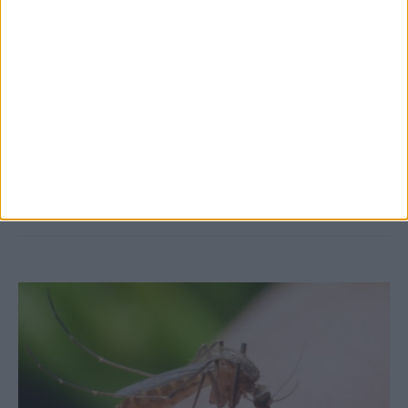
7 Αυγούστου 2026, 10:52 πμ
Θετικό το εμπορικό ισοζύγιο στη
Θεσσαλία, με την Καρδίτσα όμως ουραγό
στις εξαγωγές (πίνακες)
ΚΑΡΔΙΤΣΑ