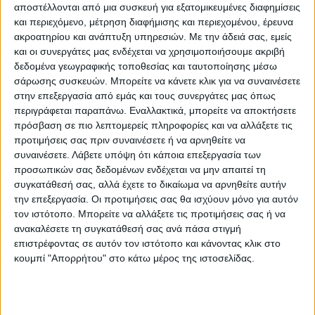
Σήμα κατατεθέν
αποστέλλονται από μια συσκευή για εξατομικευμένες διαφημίσεις
και περιεχόμενο, μέτρηση διαφήμισης και περιεχομένου, έρευνα
ακροατηρίου και ανάπτυξη υπηρεσιών.
Με την άδειά σας, εμείς
Τα παγώνια λοιπόν με τα πλουμιστά φτερά
και οι συνεργάτες μας ενδέχεται να χρησιμοποιήσουμε ακριβή
τους που κινούνται ελεύθερα στο
δεδομένα γεωγραφικής τοποθεσίας και ταυτοποίησης μέσω
Παυσίλυπο είναι αναμφίβολα το σήμα
σάρωσης συσκευών. Μπορείτε να κάνετε κλικ για να συναινέσετε
στην επεξεργασία από εμάς και τους συνεργάτες μας όπως
κατατεθέν του πάρκου. Θέαμα μοναδικό
περιγράφεται παραπάνω. Εναλλακτικά, μπορείτε να αποκτήσετε
καθώς σπάνια συναντά κανείς αυτά τα
πρόσβαση σε πιο λεπτομερείς πληροφορίες και να αλλάξετε τις
πανέμορφα πουλιά ελεύθερα σε τόσο
προτιμήσεις σας πριν συναινέσετε ή να αρνηθείτε να
μεγάλο χώρο. Οι επισκέπτες που έρχονται
συναινέσετε.
Λάβετε υπόψη ότι κάποια επεξεργασία των
προσωπικών σας δεδομένων ενδέχεται να μην απαιτεί τη
στη περιοχή γνωρίζουν ότι στο πάρκο
συγκατάθεσή σας, αλλά έχετε το δικαίωμα να αρνηθείτε αυτήν
διαβιούν τα συγκεκριμένα πτηνά και τα
την επεξεργασία. Οι προτιμήσεις σας θα ισχύουν μόνο για αυτόν
αναζητούν κατά την επίσκεψή τους.
τον ιστότοπο. Μπορείτε να αλλάξετε τις προτιμήσεις σας ή να
ανακαλέσετε τη συγκατάθεσή σας ανά πάσα στιγμή
Εντυπωσιάζουν τα μικρά παιδιά με τα οποία
επιστρέφοντας σε αυτόν τον ιστότοπο και κάνοντας κλικ στο
είναι πολύ εξοικειωμένα ενώ συντροφεύουν
κουμπί "Απορρήτου" στο κάτω μέρος της ιστοσελίδας.
τους ηλικιωμένους που ξαποσταίνουν στα
παγκάκια. Η παρουσία τους είναι αισθητή
και πλέον απαραίτητη…