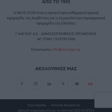
ΑΠΟ ΤΟ 1935
Ο ΝΕΟΣ ΑΓΩΝ είναι η αρχαιότερη καθημερινή πρωινή
εφημερίδα της Καρδίτσας και η 2η μεγαλύτερη περιφερειακή
εφημερίδα της Ελλάδας!
Γ ΑΛΕΞΙΟΥ Α.Ε. - ΔΗΜΟΣΙΟΓΡΑΦΙΚΟΣ ΟΡΓΑΝΙΣΜΟΣ
ΑΡ. ΓΕΜΗ: 19103931000
Επικοινωνία:
info@neosagon.gr
ΑΚΟΛΟΥΘΗΣΕ ΜΑΣ
ΝΑ
Όροι Χρήσης
Πολιτική Απορρήτου
Δήλωση συμμόρφωσης με τη σύσταση (ΕΕ) 2018/334