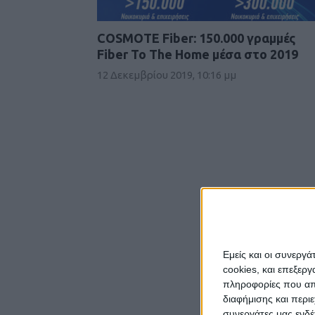
COSMOTE Fiber: 150.000 γραμμές
Fiber To The Home μέσα στο 2019
12 Δεκεμβρίου 2019, 10:16 μμ
Εμείς και οι συνεργ
cookies, και επεξε
πληροφορίες που απο
διαφήμισης και περι
συνεργάτες μας ενδέ