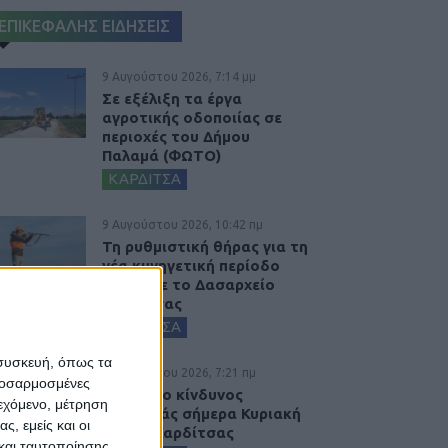
ΕΠΙΚΕΦΑΛΗΣ ΕΙΔΗΣΕΙΣ
9 Αυγούστου 2026, 7:14 μμ
Σε εξέλιξη τα έργα
αγροτικής οδοποιίας σε
περιοχές του Δήμου
Παλαμά (ΦΩΤΟ)
ΚΑΡΔΙΤΣΑ
9 Αυγούστου 2026, 10:42 πμ
Τη ρυθμιστική θήρας για τη
νέα κυνηγετική περίοδο
εξέδωσε το Δασαρχείο
Καρδίτσας
ΚΑΡΔΙΤΣΑ
 συσκευή, όπως τα
9 Αυγούστου 2026, 7:21 πμ
προσαρμοσμένες
Υψηλός ο κίνδυνος
ιεχόμενο, μέτρηση
πυρκαγιάς σήμερα Κυριακή
ς, εμείς και οι
στο Ν. Καρδίτσας
και ταυτοποίησης