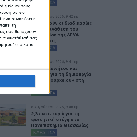
ΚΑΡΔΙΤΣΑ
ό εμάς και τους
σβαση σε πιο
8 Αυγούστου 2026, 9:42 πμ
τε να συναινέσετε.
Προχωρούν οι διαδικασίες
αιτεί τη
για την ανάθεση του
εις σας θα ισχύουν
masterplan της ΔΕΥΑ
 τη συγκατάθεσή σας
Καρδίτσας
ορρήτου" στο κάτω
ΚΑΡΔΙΤΣΑ
8 Αυγούστου 2026, 9:41 πμ
Δωρεά ακινήτου και
μελέτης για τη δημιουργία
«Κειμηλιοαρχείου» στη
Ρεντίνα
ΚΑΡΔΙΤΣΑ
8 Αυγούστου 2026, 9:40 πμ
2,3 εκατ. ευρώ για τη
φοιτητική στέγη στο
Πανεπιστήμιο Θεσσαλίας
ΚΑΡΔΙΤΣΑ