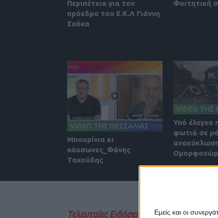
Περιπέτεια για τον
Φοιτητική 
πρόεδρο του Ε.Κ.Λ Γιάννη
Σκόκα
VIDEO ΤΗΣ 
Υπό έλεγχο 
VIDEO ΤΗΣ ΘΕΣΣΑΛΙΑΣ
φωτιά σε μ
Μπουρίνια κι
ανακύκλωση
κάυσωνες_Φάνης
Ομορφοχώρι
Τακούδης
Εμείς και οι συνεργ
Τελευταίες Ειδήσεις Σήμερα