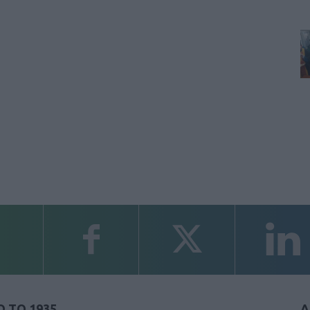
 ΤΟ 1935
Α