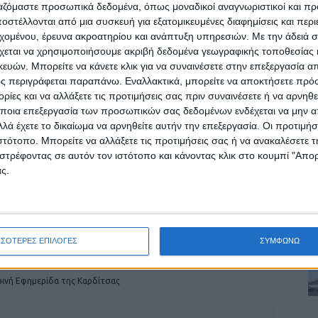
ργαζόμαστε προσωπικά δεδομένα, όπως μοναδικοί αναγνωριστικοί και 
στέλλονται από μια συσκευή για εξατομικευμένες διαφημίσεις και περ
εχομένου, έρευνα ακροατηρίου και ανάπτυξη υπηρεσιών.
Με την άδειά σα
ρίδα ΝΕΟΣ ΑΓΩΝ στο Google News!
χεται να χρησιμοποιήσουμε ακριβή δεδομένα γεωγραφικής τοποθεσίας 
Α
ών. Μπορείτε να κάνετε κλικ για να συναινέσετε στην επεξεργασία απ
οχή της Καρδίτσας και ευρύτερα της Θεσσαλίας
ς περιγράφεται παραπάνω. Εναλλακτικά, μπορείτε να αποκτήσετε πρό
ίες και να αλλάξετε τις προτιμήσεις σας πριν συναινέσετε ή να αρνηθεί
ποια επεξεργασία των προσωπικών σας δεδομένων ενδέχεται να μην απ
λά έχετε το δικαίωμα να αρνηθείτε αυτήν την επεξεργασία. Οι προτιμήσ
ΕΠΟΜΕΝΟ ΑΡΘΡΟ
ιστότοπο. Μπορείτε να αλλάξετε τις προτιμήσεις σας ή να ανακαλέσετε
Θέμα ημέρας: Σε λίγες ημέρες βγαίνουν οι
στρέφοντας σε αυτόν τον ιστότοπο και κάνοντας κλικ στο κουμπί "Απ
βάσεις; Πόσο εύκολα μια οικογένεια μπορεί να
ς.
συντηρήσει έναν φοιτητή;
ΣΣΟΤΕΡΕΣ ΕΠΙΛΟΓΕΣ
ΣΥΜΦΩΝΩ
ινή Εφημερίδα της Καρδίτσας