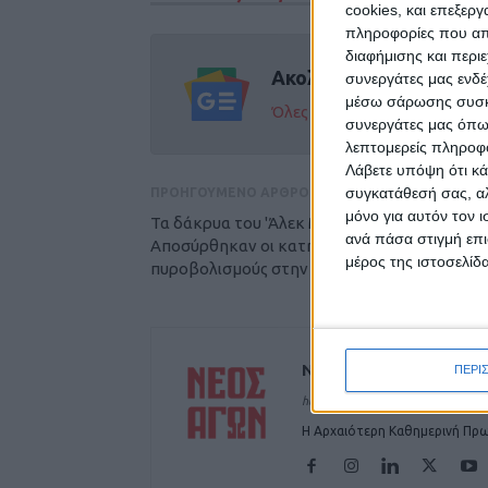
cookies, και επεξε
πληροφορίες που απο
διαφήμισης και περι
Ακολούθησε την εφημε
συνεργάτες μας ενδέ
μέσω σάρωσης συσκευ
Όλες οι εξελίξεις στην περι
συνεργάτες μας όπω
λεπτομερείς πληροφορ
Λάβετε υπόψη ότι κά
συγκατάθεσή σας, αλ
ΠΡΟΗΓΟΥΜΕΝΟ ΑΡΘΡΟ
μόνο για αυτόν τον 
Τα δάκρυα του 'Άλεκ Μπάλντουιν -
ανά πάσα στιγμή επι
Αποσύρθηκαν οι κατηγορίες για τους
μέρος της ιστοσελίδα
πυροβολισμούς στην ταινία Rust
ΝΕΟΣ ΑΓΩΝ
ΠΕΡΙ
https://neosagon.gr
Η Αρχαιότερη Καθημερινή Πρω