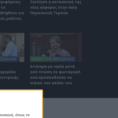
εριφέρειας
Ξεκίνησε η κατασκευή της
 το
νέας γέφυρας στην Αγία
Brighton για
Παρασκευή Τεμπών
κές μελέτες
ΕΣΣΑΛΙΑΣ
VIDEO ΤΗΣ ΘΕΣΣΑΛΙΑΣ
Ατύχημα με ιερέα μετά
 ημερίδα
από πτώση σε φωταγωγό
κεντρικής
ενώ προσπαθούσε να
πιάσει τον σκύλο του
 συσκευή, όπως τα