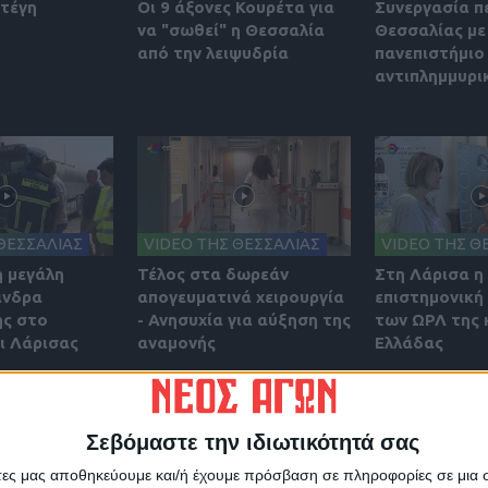
στέγη
Οι 9 άξονες Κουρέτα για
Συνεργασία π
να "σωθεί" η Θεσσαλία
Θεσσαλίας με
από την λειψυδρία
πανεπιστήμιο 
αντιπλημμυρι
ΘΕΣΣΑΛΙΑΣ
VIDEO ΤΗΣ ΘΕΣΣΑΛΙΑΣ
VIDEO ΤΗΣ Θ
η μεγάλη
Τέλος στα δωρεάν
Στη Λάρισα η
άνδρα
απογευματινά χειρουργία
επιστημονική
ς στο
- Ανησυχία για αύξηση της
των ΩΡΛ της 
 Λάρισας
αναμονής
Ελλάδας
Σεβόμαστε την ιδιωτικότητά σας
άτες μας αποθηκεύουμε και/ή έχουμε πρόσβαση σε πληροφορίες σε μια