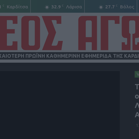
C
C
C
1
Καρδίτσα
32.9
Λάρισα
27.7
Βόλος
ΧΑΙΟΤΕΡΗ ΠΡΩΪΝΗ ΚΑΘΗΜΕΡΙΝΗ ΕΦΗΜΕΡΙΔΑ ΤΗΣ ΚΑΡΔ
ΝΕΟΣ
Τ
ο
Λ
Α
ΑΓΩΝ
1