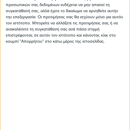
προσωπικών σας δεδομένων ενδέχεται να μην απαιτεί τη
συγκατάθεσή σας, αλλά έχετε το δικαίωμα να αρνηθείτε αυτήν
την επεξεργασία. Οι προτιμήσεις σας θα ισχύουν μόνο για αυτόν
τον ιστότοπο. Μπορείτε να αλλάξετε τις προτιμήσεις σας ή να
ΝΕΟΣ ΑΓΩΝ
ανακαλέσετε τη συγκατάθεσή σας ανά πάσα στιγμή
https://neosagon.gr
επιστρέφοντας σε αυτόν τον ιστότοπο και κάνοντας κλικ στο
κουμπί "Απορρήτου" στο κάτω μέρος της ιστοσελίδας.
Η Αρχαιότερη Καθημερινή Πρωινή Εφημερίδα της Καρδίτσας
ΠΑΡΟΜΟΙΑ ΑΡΘΡΑ