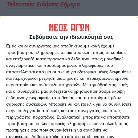
Τελευταίες Ειδήσεις Σήμερα
Ακολούθησε την εφημερίδα ΝΕΟΣ
ΑΓΩΝ στο Google News!
Σεβόμαστε την ιδιωτικότητά σας
Όλες οι εξελίξεις στην περιοχή της
Εμείς και οι συνεργάτες μας αποθηκεύουμε και/ή έχουμε
Καρδίτσας και ευρύτερα της Θεσσαλίας
πρόσβαση σε πληροφορίες σε μια συσκευή, όπως τα cookies,
και επεξεργαζόμαστε προσωπικά δεδομένα, όπως μοναδικοί
αναγνωριστικοί και προσαρμοσμένες πληροφορίες που
ΠΡΟΗΓΟΥΜΕΝΟ ΑΡΘΡΟ
ΕΠΟΜΕΝΟ ΑΡΘΡΟ
αποστέλλονται από μια συσκευή για εξατομικευμένες διαφημίσεις
Πρόστιμο για φωτιά από
Σχέδιο ψηφιακής μετάβασης
και περιεχόμενο, μέτρηση διαφήμισης και περιεχομένου, έρευνα
αμέλεια στον Άγιο Ακάκιο
στο Δήμο Παλαμά
ακροατηρίου και ανάπτυξη υπηρεσιών.
Με την άδειά σας, εμείς
του Δήμου Μουζακίου -
και οι συνεργάτες μας ενδέχεται να χρησιμοποιήσουμε ακριβή
Άμεσα επενέβη η
δεδομένα γεωγραφικής τοποθεσίας και ταυτοποίησης μέσω
πυροσβεστική
σάρωσης συσκευών. Μπορείτε να κάνετε κλικ για να συναινέσετε
στην επεξεργασία από εμάς και τους συνεργάτες μας όπως
περιγράφεται παραπάνω. Εναλλακτικά, μπορείτε να αποκτήσετε
πρόσβαση σε πιο λεπτομερείς πληροφορίες και να αλλάξετε τις
προτιμήσεις σας πριν συναινέσετε ή να αρνηθείτε να
συναινέσετε.
Λάβετε υπόψη ότι κάποια επεξεργασία των