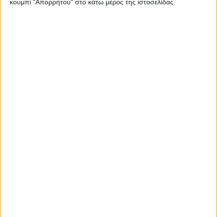
κουμπί "Απορρήτου" στο κάτω μέρος της ιστοσελίδας.
WEB TV
Εγκαινιάστηκε παρουσία του Άδωνι
Γεωργιάδη το ανακαινισμένο Κέντρο
Υγείας Σοφάδων