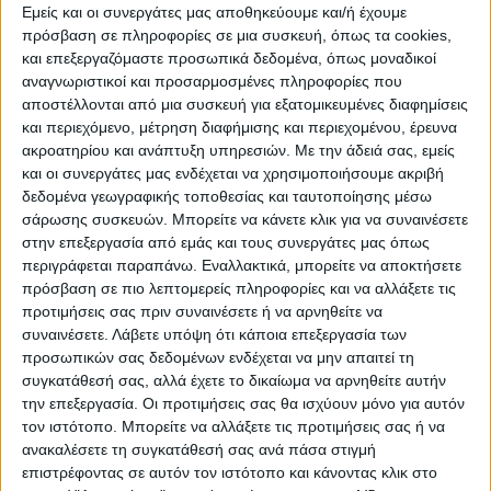
Εμείς και οι συνεργάτες μας αποθηκεύουμε και/ή έχουμε
πρόσβαση σε πληροφορίες σε μια συσκευή, όπως τα cookies,
και επεξεργαζόμαστε προσωπικά δεδομένα, όπως μοναδικοί
αναγνωριστικοί και προσαρμοσμένες πληροφορίες που
αποστέλλονται από μια συσκευή για εξατομικευμένες διαφημίσεις
WEB TV
και περιεχόμενο, μέτρηση διαφήμισης και περιεχομένου, έρευνα
ακροατηρίου και ανάπτυξη υπηρεσιών.
Με την άδειά σας, εμείς
Προετοιμασία Δόξας Μασχολουρίου
και οι συνεργάτες μας ενδέχεται να χρησιμοποιήσουμε ακριβή
δεδομένα γεωγραφικής τοποθεσίας και ταυτοποίησης μέσω
σάρωσης συσκευών. Μπορείτε να κάνετε κλικ για να συναινέσετε
στην επεξεργασία από εμάς και τους συνεργάτες μας όπως
περιγράφεται παραπάνω. Εναλλακτικά, μπορείτε να αποκτήσετε
πρόσβαση σε πιο λεπτομερείς πληροφορίες και να αλλάξετε τις
προτιμήσεις σας πριν συναινέσετε ή να αρνηθείτε να
συναινέσετε.
Λάβετε υπόψη ότι κάποια επεξεργασία των
προσωπικών σας δεδομένων ενδέχεται να μην απαιτεί τη
συγκατάθεσή σας, αλλά έχετε το δικαίωμα να αρνηθείτε αυτήν
την επεξεργασία. Οι προτιμήσεις σας θα ισχύουν μόνο για αυτόν
τον ιστότοπο. Μπορείτε να αλλάξετε τις προτιμήσεις σας ή να
ανακαλέσετε τη συγκατάθεσή σας ανά πάσα στιγμή
επιστρέφοντας σε αυτόν τον ιστότοπο και κάνοντας κλικ στο