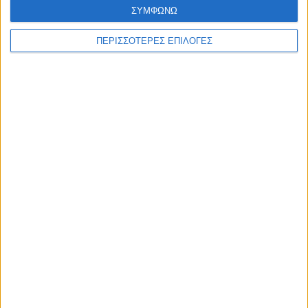
ΣΥΜΦΩΝΩ
WEB TV
ΠΕΡΙΣΣΟΤΕΡΕΣ ΕΠΙΛΟΓΕΣ
Στιγμές χαλάρωσης στο Plastiras Lake
Festival 2026