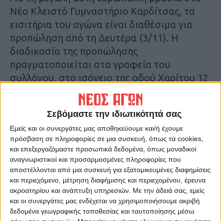
Νέο Κλειστό Γυμναστήριο Καρδίτσας, τα
εισιτήρια του αγώνα είναι διαθέσιμα για
προπώληση από τη Δευτέρα (3/11). Η
διαδικασία της προπώλησης
πραγματοποιείται στα γραφεία του
συλλόγου, στο ισόγειο της οδού Χαρίτου 12
Δευτέρα-Τετάρτη-Παρασκευή 9-1 το πρωί
και 6-8 το απόγευμα, Τρίτη-Πέμπτη 9-1 το
Σεβόμαστε την ιδιωτικότητά σας
πρωί και Σάββατο 10-1 το πρωί και
Εμείς και οι συνεργάτες μας αποθηκεύουμε και/ή έχουμε
ηλεκτρονικά μέσω της ticketmaster.gr.
πρόσβαση σε πληροφορίες σε μια συσκευή, όπως τα cookies,
και επεξεργαζόμαστε προσωπικά δεδομένα, όπως μοναδικοί
Σε ό,τι αφορά στις διαθέσιμες θέσεις αλλά
αναγνωριστικοί και προσαρμοσμένες πληροφορίες που
και τις τιμές των εισιτηρίων για τον αγώνα
αποστέλλονται από μια συσκευή για εξατομικευμένες διαφημίσεις
και περιεχόμενο, μέτρηση διαφήμισης και περιεχομένου, έρευνα
με την Οστάνδη, αυτές έχουν ως εξής:
ακροατηρίου και ανάπτυξη υπηρεσιών.
Με την άδειά σας, εμείς
και οι συνεργάτες μας ενδέχεται να χρησιμοποιήσουμε ακριβή
Στις θύρες BU, CU, DU, ED η τιμή του
δεδομένα γεωγραφικής τοποθεσίας και ταυτοποίησης μέσω