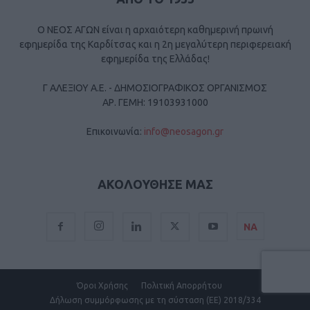
Ο ΝΕΟΣ ΑΓΩΝ είναι η αρχαιότερη καθημερινή πρωινή
εφημερίδα της Καρδίτσας και η 2η μεγαλύτερη περιφερειακή
εφημερίδα της Ελλάδας!
Γ ΑΛΕΞΙΟΥ Α.Ε. - ΔΗΜΟΣΙΟΓΡΑΦΙΚΟΣ ΟΡΓΑΝΙΣΜΟΣ
ΑΡ. ΓΕΜΗ: 19103931000
Επικοινωνία:
info@neosagon.gr
ΑΚΟΛΟΥΘΗΣΕ ΜΑΣ
ΝΑ
Όροι Χρήσης
Πολιτική Απορρήτου
Δήλωση συμμόρφωσης με τη σύσταση (ΕΕ) 2018/334