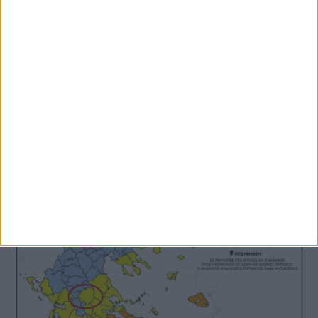
9 Αυγούστου 2026, 7:14 μμ
Σε εξέλιξη τα έργα αγροτικής οδοποιίας
σε περιοχές του Δήμου Παλαμά (ΦΩΤΟ)
ΚΑΡΔΙΤΣΑ