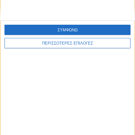
Ευχές του Δήμου Καρδίτσας στους
αθλητές και τις αθλήτριές μας
ΣΥΜΦΩΝΩ
ΠΕΡΙΣΣΟΤΕΡΕΣ ΕΠΙΛΟΓΕΣ
ΑΘΛΗΤΙΚΑ