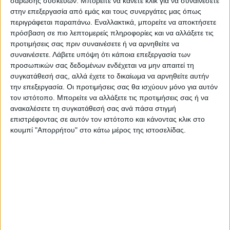
κανονικού εισιτηρίου είναι 15 ευρώ, η τιμή
σάρωσης συσκευών. Μπορείτε να κάνετε κλικ για να συναινέσετε
στην επεξεργασία από εμάς και τους συνεργάτες μας όπως
του παιδικού 7 ευρώ, ενώ ισχύει ειδική τιμή
περιγράφεται παραπάνω. Εναλλακτικά, μπορείτε να αποκτήσετε
στις συγκεκριμένες θύρες στα 10 ευρώ για
πρόσβαση σε πιο λεπτομερείς πληροφορίες και να αλλάξετε τις
πολύτεκνους, ΑΜΕΑ, φοιτητές και άνεργους.
προτιμήσεις σας πριν συναινέσετε ή να αρνηθείτε να
συναινέσετε.
Λάβετε υπόψη ότι κάποια επεξεργασία των
προσωπικών σας δεδομένων ενδέχεται να μην απαιτεί τη
Στις θύρες BD, DD, η τιμή του κανονικού
συγκατάθεσή σας, αλλά έχετε το δικαίωμα να αρνηθείτε αυτήν
εισιτηρίου είναι 20 ευρώ, ενώ θα υπάρχει
την επεξεργασία. Οι προτιμήσεις σας θα ισχύουν μόνο για αυτόν
παιδικό εισιτήριο (για τους 16 ετών και
τον ιστότοπο. Μπορείτε να αλλάξετε τις προτιμήσεις σας ή να
ανακαλέσετε τη συγκατάθεσή σας ανά πάσα στιγμή
κάτω) στην τιμή των 10 ευρώ.
επιστρέφοντας σε αυτόν τον ιστότοπο και κάνοντας κλικ στο
κουμπί "Απορρήτου" στο κάτω μέρος της ιστοσελίδας.
Στις θύρες FA, FB, η τιμή του κανονικού
εισιτηρίου είναι 25 ευρώ και του παιδικού
12 ευρώ.
Μέσω ηλεκτρονικής πώλησης από την
ticketmaster.gr, διαθέσιμα είναι μόνο τα
εισιτήρια σε κανονική τιμή. Για τα παιδικά
εισιτήρια και τα εισιτήρια σε ειδική τιμή, η