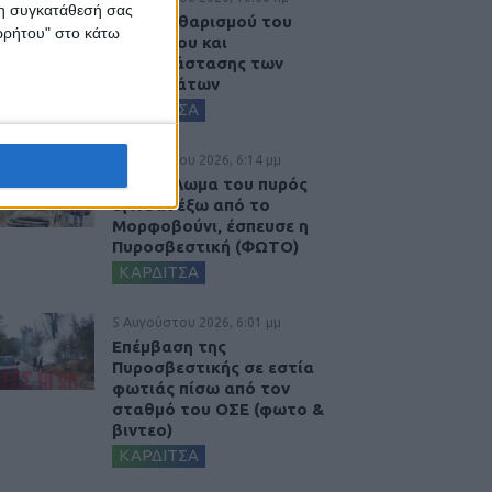
 τη συγκατάθεσή σας
Έργο καθαρισμού του
ορρήτου" στο κάτω
Ρογόζινου και
αποκατάστασης των
αναχωμάτων
ΚΑΡΔΙΤΣΑ
5 Αυγούστου 2026, 6:14 μμ
Παρανάλωμα του πυρός
έγινε ΙΧ έξω από το
Μορφοβούνι, έσπευσε η
Πυροσβεστική (ΦΩΤΟ)
ΚΑΡΔΙΤΣΑ
5 Αυγούστου 2026, 6:01 μμ
Επέμβαση της
Πυροσβεστικής σε εστία
φωτιάς πίσω από τον
σταθμό του ΟΣΕ (φωτο &
βιντεο)
ΚΑΡΔΙΤΣΑ