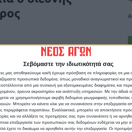
ύρος
Α
Σεβόμαστε την ιδιωτικότητά σας
άτες μας αποθηκεύουμε και/ή έχουμε πρόσβαση σε πληροφορίες σε μια
ργαζόμαστε προσωπικά δεδομένα, όπως μοναδικοί αναγνωριστικοί και 
ρίδα ΝΕΟΣ ΑΓΩΝ στο Google News!
στέλλονται από μια συσκευή για εξατομικευμένες διαφημίσεις και περ
οχή της Καρδίτσας και ευρύτερα της Θεσσαλίας
εχομένου, έρευνα ακροατηρίου και ανάπτυξη υπηρεσιών.
Με την άδειά σα
χεται να χρησιμοποιήσουμε ακριβή δεδομένα γεωγραφικής τοποθεσίας 
ών. Μπορείτε να κάνετε κλικ για να συναινέσετε στην επεξεργασία απ
ς περιγράφεται παραπάνω. Εναλλακτικά, μπορείτε να αποκτήσετε πρό
ΕΠΟΜΕΝΟ ΑΡΘΡΟ
ίες και να αλλάξετε τις προτιμήσεις σας πριν συναινέσετε ή να αρνηθεί
Επίμονη φροντίδα για το καλύτερο
ποια επεξεργασία των προσωπικών σας δεδομένων ενδέχεται να μην απ
αποτέλεσμα
λά έχετε το δικαίωμα να αρνηθείτε αυτήν την επεξεργασία. Οι προτιμήσ