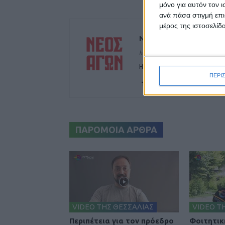
μόνο για αυτόν τον 
ανά πάσα στιγμή επι
μέρος της ιστοσελίδα
ΝΕΟΣ ΑΓΩΝ
https://neosagon.gr
Η Αρχαιότερη Καθημερινή Πρω
ΠΕΡΙ
ΠΑΡΟΜΟΙΑ ΑΡΘΡΑ
VIDEO ΤΗΣ ΘΕΣΣΑΛΙΑΣ
VIDEO Τ
Περιπέτεια για τον πρόεδρο
Φοιτητικ