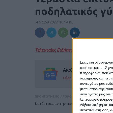
ποδηλατικός γ
4 Μαΐου 2022, 10:14 πμ
Τελευταίες Ειδήσεις Σήμερα
Εμείς και οι συνεργ
cookies, και επεξε
Ακολούθησε την εφημε
πληροφορίες που απο
Όλες οι εξελίξεις στην περι
διαφήμισης και περι
συνεργάτες μας ενδέ
μέσω σάρωσης συσκευ
συνεργάτες μας όπω
ΠΡΟΗΓΟΥΜΕΝΟ ΑΡΘΡΟ
λεπτομερείς πληροφορ
Κατέστρεψαν την πινακίδα "I love Volos"
Λάβετε υπόψη ότι κά
συγκατάθεσή σας, αλ