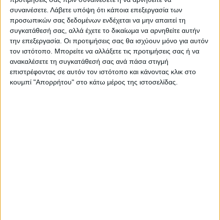
Καρδίτσας και ευρύτερα της Θεσσαλίας
συναινέσετε.
Λάβετε υπόψη ότι κάποια επεξεργασία των
προσωπικών σας δεδομένων ενδέχεται να μην απαιτεί τη
συγκατάθεσή σας, αλλά έχετε το δικαίωμα να αρνηθείτε αυτήν
ΠΡΟΗΓΟΥΜΕΝΟ ΑΡΘΡΟ
ΕΠΟΜΕΝΟ ΑΡΘΡΟ
την επεξεργασία. Οι προτιμήσεις σας θα ισχύουν μόνο για αυτόν
τον ιστότοπο. Μπορείτε να αλλάξετε τις προτιμήσεις σας ή να
Ισόπαλο το ντέρμπι στον
Ψυχωμένος και ουσιαστικός
ανακαλέσετε τη συγκατάθεσή σας ανά πάσα στιγμή
Παλαμά, κερδισμένη η Δόξα
ο ΑΣΚ "καθάρισε" και το
επιστρέφοντας σε αυτόν τον ιστότοπο και κάνοντας κλικ στο
Μασχολουρίου
Περιστέρι (88-74) (ΦΩΤΟ &
κουμπί "Απορρήτου" στο κάτω μέρος της ιστοσελίδας.
(ΦΩΤΟ&ΒΙΝΤΕΟ)
ΒΙΝΤΕΟ)
Θεοδόσης Κατσάρας
https://neosagon.gr