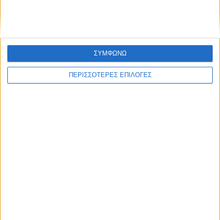
ΑΣΑ - Αρης στις 17 Αυγούστου
ΣΥΜΦΩΝΩ
ΠΕΡΙΣΣΟΤΕΡΕΣ ΕΠΙΛΟΓΕΣ
ΘΕΣΣΑΛΙΑ FM
ΑΚΟΥΣΤΕ ΖΩΝΤΑΝΑ
ΕΠΙΚΕΦΑΛΗΣ ΕΙΔΗΣΕΙΣ