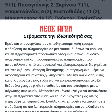
9 (1), Πασαγιάννης 2, Σκρίνσκι 7 (1),
Επαμεινώνδας 6 (2), Ευσταθιάδης 11 (2),
Μπουντούρης 10 (2), Πούντος, Σπρίντζιος
14 (3), Καμπερίδης 3
Σεβόμαστε την ιδιωτικότητά σας
ΤΡΙΚΑΛΑ BC(Κουτσοκέρας): Τζόουνς 10
Εμείς και οι συνεργάτες μας αποθηκεύουμε και/ή έχουμε
(1), Γαζέλας 13 (1), Αργυρούλης 7,
πρόσβαση σε πληροφορίες σε μια συσκευή, όπως τα cookies,
Τσαφαράς 7, Κοκορέλης, Μπατατέγας,
και επεξεργαζόμαστε προσωπικά δεδομένα, όπως μοναδικοί
Κολσούζογλου 3, Μπαλός 7, Πηλίτσης 4,
αναγνωριστικοί και προσαρμοσμένες πληροφορίες που
Γαρέζος 6 (2), Τάταρης 8
αποστέλλονται από μια συσκευή για εξατομικευμένες διαφημίσεις
και περιεχόμενο, μέτρηση διαφήμισης και περιεχομένου, έρευνα
ακροατηρίου και ανάπτυξη υπηρεσιών.
Με την άδειά σας, εμείς
Τελευταίες Ειδήσεις Σήμερα
και οι συνεργάτες μας ενδέχεται να χρησιμοποιήσουμε ακριβή
δεδομένα γεωγραφικής τοποθεσίας και ταυτοποίησης μέσω
σάρωσης συσκευών. Μπορείτε να κάνετε κλικ για να συναινέσετε
στην επεξεργασία από εμάς και τους συνεργάτες μας όπως
Ακολούθησε την εφημερίδα ΝΕΟΣ
περιγράφεται παραπάνω. Εναλλακτικά, μπορείτε να αποκτήσετε
ΑΓΩΝ στο Google News!
πρόσβαση σε πιο λεπτομερείς πληροφορίες και να αλλάξετε τις
Όλες οι εξελίξεις στην περιοχή της
προτιμήσεις σας πριν συναινέσετε ή να αρνηθείτε να