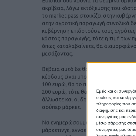
Εδώ και δυο χρόνια τα θεσμικά όργα
ακρίβεια, λόγω εκτόξευσης του κόστ
το market pass στοιχίζει στην κυβέρ
στην αγροτική παραγωγή συνολικά δε
κυβέρνηση επιδοτούσε τους αγρότες 
κόστος παραγωγής, τότε η τιμή των 
όπως καταλαβαίνετε, θα διαμορφώνον
μεσάζοντας.
Βέβαια αυτό δε θα συνέφερε τα μεγ
κέρδους είναι υποτίθεται 20-30% στη
100 ευρώ, θα το πουλήσει 120-130, αν
Εμείς και οι συνεργ
200 ευρώ, τότε θα το πουλήσει 240-26
cookies, και επεξε
άλλωστε και οι δηλώσεις για τις τε
πληροφορίες που απο
σούπερ μάρκετ.
διαφήμισης και περι
συνεργάτες μας ενδέ
Να ενημερώσουμε επίσης ότι όταν ο 
μέσω σάρωσης συσκευ
συνεργάτες μας όπω
μάρκετινγκ, εννοεί τη χρέωση των σ
λεπτομερείς πληροφορ