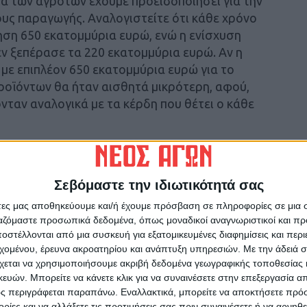
να των αγροτών έχουμε προειδοποιήσει για την
ους παραγωγής. Αναλογιστείτε ότι κάθε χρόνο
νηση 650 εκατομμύρια ευρώ, ενώ η ενίσχυση
ν ξεπέρασε τα 220 εκατομμύρια ευρώ. Αν η
με επιπλέον 650 εκατομμύρια ευρώ για το
προϊόντων θα ήταν αισθητά μικρότερη, αφού,
ταν αναλογικά με τα κέρδη που θέτει ο κάθε
άλα σούπερ μάρκετ, καθώς όταν το ποσοστό
 λιανική, αν ένα κατάστημα αγοράσει προϊόν με
Σεβόμαστε την ιδιωτικότητά σας
 όμως αγοράσει το ίδιο προϊόν στην τιμή των
άτες μας αποθηκεύουμε και/ή έχουμε πρόσβαση σε πληροφορίες σε μια
0, διπλασιάζοντας έτσι τα κέρδη του, εξού
ργαζόμαστε προσωπικά δεδομένα, όπως μοναδικοί αναγνωριστικοί και 
ράστιες αυξήσεις κερδών των μεγάλων αλυσίδων
στέλλονται από μια συσκευή για εξατομικευμένες διαφημίσεις και περ
εχομένου, έρευνα ακροατηρίου και ανάπτυξη υπηρεσιών.
Με την άδειά σα
χεται να χρησιμοποιήσουμε ακριβή δεδομένα γεωγραφικής τοποθεσίας 
κύριος Μακρής αναφέρεται στο κονδύλι του
ών. Μπορείτε να κάνετε κλικ για να συναινέσετε στην επεξεργασία απ
ς περιγράφεται παραπάνω. Εναλλακτικά, μπορείτε να αποκτήσετε πρό
ούπερ μάρκετ στον παραγωγό – τάξεως 15-20%
ίες και να αλλάξετε τις προτιμήσεις σας πριν συναινέσετε ή να αρνηθεί