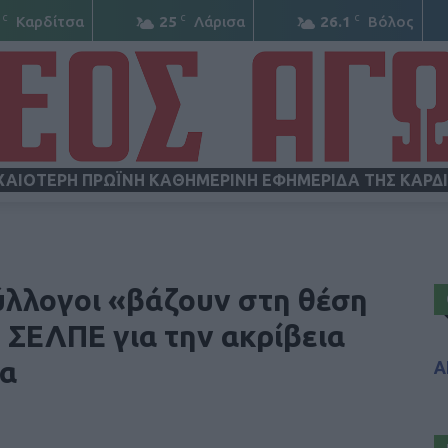
C
C
C
Καρδίτσα
25
Λάρισα
26.1
Βόλος
ΧΑΙΟΤΕΡΗ ΠΡΩΪΝΗ ΚΑΘΗΜΕΡΙΝΗ ΕΦΗΜΕΡΙΔΑ ΤΗΣ ΚΑΡΔ
ΝΕΟΣ
ύλλογοι «βάζουν στη θέση
 ΣΕΛΠΕ για την ακρίβεια
τα
Α
ΑΓΩΝ