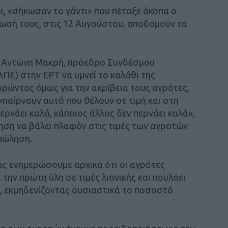
ι, «σήκωσαν το γάντι» που πέταξε άκοπα ο
νωσή τους, στις 12 Αυγούστου, αποδομούν τα
ο Αντώνη Μακρή, πρόεδρο Συνδέσμου
ΠΕ) στην ΕΡΤ να υμνεί το καλάθι της
γορώντας όμως για την ακρίβεια τους αγρότες,
«παίρνουν αυτό που θέλουν σε τιμή και στη
περνάει καλά, κάποιος άλλος δεν περνάει καλά»,
ση να βάλει πλαφόν στις τιμές των αγροτών
 πώληση.
ας ενημερώσουμε αρχικά ότι οι αγρότες
την πρώτη ύλη σε τιμές λιανικής και πουλάει
ς, εκμηδενίζοντας ουσιαστικά το ποσοστό