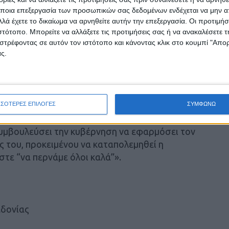
ι, αν συμπεριλάβουμε αυτό το ποσοστό στο
ποια επεξεργασία των προσωπικών σας δεδομένων ενδέχεται να μην απ
μεγάλες αλυσίδες σούπερ μάρκετ αυξάνουν
λά έχετε το δικαίωμα να αρνηθείτε αυτήν την επεξεργασία. Οι προτιμήσ
.
ιστότοπο. Μπορείτε να αλλάξετε τις προτιμήσεις σας ή να ανακαλέσετε
στρέφοντας σε αυτόν τον ιστότοπο και κάνοντας κλικ στο κουμπί "Απ
ς.
ηλές τιμές των προϊόντων, δε φταίνε οι
ωστε προφανές, αφού οι αγροτικές
ευταία 10 χρόνια μειώθηκαν κατά 20-48%, όπως
ιανικής πώλησης.
ΣΣΟΤΕΡΕΣ ΕΠΙΛΟΓΕΣ
ΣΥΜΦΩΝΩ
 κύριο Μακρή να αναθεωρήσει τις δηλώσεις
 συμβουλεύσει την κυβέρνηση να εφαρμόσει τον
ς του, προκειμένου να καταπολεμηθεί η
στε “να περνάμε όλοι καλά”».
εδονίας