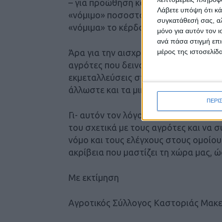
– για προώθηση και προβολή στο ράφ
Λάβετε υπόψη ότι κά
«νόμιμο» ποσοστό κέρδους, τότε οι 
συγκατάθεσή σας, αλ
«νόμιμα» το κέρδος τους στο 45-50%
μόνο για αυτόν τον 
ανά πάσα στιγμή επι
μέρος της ιστοσελίδα
Άρα για την αισχροκέρδεια και τις υψ
αγρότες που δεινοπαθούν, είναι άλλ
εκμεταλλεύσεις στην Ελλάδα, τα τελ
άλλωστε και τα μικρά καταστήματα λ
ΠΕΡΙ
Γι- αυτόν τον λόγο, παρακαλούμε τον
του σχετικά με τους αγρότες και να
νόμο και τους ελέγχους στους ομοίου
ακρίβεια που μαστίζει τη χώρα μας, ώ
Με εκτίμηση
Αγροτικός Σύλλογος Καστοριάς Μακ