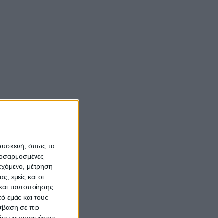
 συσκευή, όπως τα
προσαρμοσμένες
ιεχόμενο, μέτρηση
ς, εμείς και οι
και ταυτοποίησης
ό εμάς και τους
σβαση σε πιο
τε να συναινέσετε.