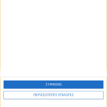
Χρειάζεται επισκευή
ΘΕΣΣΑΛΙΑ FM
ΑΚΟΥΣΤΕ ΖΩΝΤΑΝΑ
ΣΥΜΦΩΝΩ
ΕΠΙΚΕΦΑΛΗΣ ΕΙΔΗΣΕΙΣ
ΠΕΡΙΣΣΟΤΕΡΕΣ ΕΠΙΛΟΓΕΣ