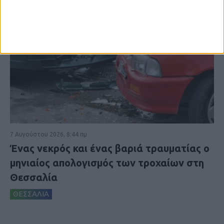
7 Αυγούστου 2026, 8:44 πμ
Ένας νεκρός και ένας βαριά τραυματίας ο
μηνιαίος απολογισμός των τροχαίων στη
Θεσσαλία
ΘΕΣΣΑΛΙΑ