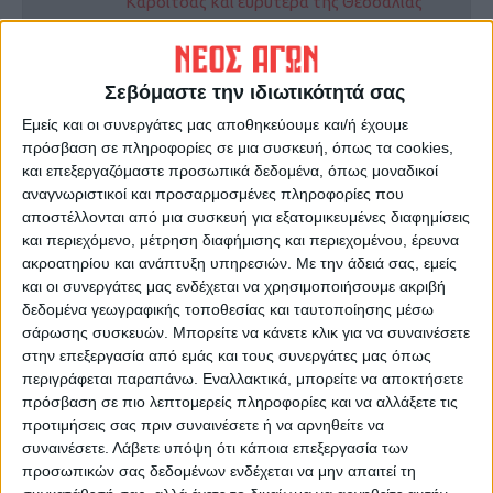
Καρδίτσας και ευρύτερα της Θεσσαλίας
ΠΡΟΗΓΟΥΜΕΝΟ ΑΡΘΡΟ
ΕΠΟΜΕΝΟ ΑΡΘΡΟ
Σεβόμαστε την ιδιωτικότητά σας
Δεν αναθεώρησε η Ελλάδα τα
«Δαιμονοποίηση» του
Εμείς και οι συνεργάτες μας αποθηκεύουμε και/ή έχουμε
σχέδια διαχείρισης των
βαμβακιού, προτάσεις που
πρόσβαση σε πληροφορίες σε μια συσκευή, όπως τα cookies,
κινδύνων πλημμύρας
έπρεπε προ πολλού να
και επεξεργαζόμαστε προσωπικά δεδομένα, όπως μοναδικοί
μελετήσουμε
αναγνωριστικοί και προσαρμοσμένες πληροφορίες που
αποστέλλονται από μια συσκευή για εξατομικευμένες διαφημίσεις
και περιεχόμενο, μέτρηση διαφήμισης και περιεχομένου, έρευνα
ακροατηρίου και ανάπτυξη υπηρεσιών.
Με την άδειά σας, εμείς
και οι συνεργάτες μας ενδέχεται να χρησιμοποιήσουμε ακριβή
δεδομένα γεωγραφικής τοποθεσίας και ταυτοποίησης μέσω
σάρωσης συσκευών. Μπορείτε να κάνετε κλικ για να συναινέσετε
στην επεξεργασία από εμάς και τους συνεργάτες μας όπως
περιγράφεται παραπάνω. Εναλλακτικά, μπορείτε να αποκτήσετε
ΝΕΟΣ ΑΓΩΝ
πρόσβαση σε πιο λεπτομερείς πληροφορίες και να αλλάξετε τις
προτιμήσεις σας πριν συναινέσετε ή να αρνηθείτε να
https://neosagon.gr
συναινέσετε.
Λάβετε υπόψη ότι κάποια επεξεργασία των
Η Αρχαιότερη Καθημερινή Πρωινή Εφημερίδα της Καρδίτσας
προσωπικών σας δεδομένων ενδέχεται να μην απαιτεί τη