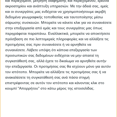
και περιεχόμενο, μέτρηση διαφήμισης και περιεχομένου, έρευνα
ακροατηρίου και ανάπτυξη υπηρεσιών.
Με την άδειά σας, εμείς
και οι συνεργάτες μας ενδέχεται να χρησιμοποιήσουμε ακριβή
δεδομένα γεωγραφικής τοποθεσίας και ταυτοποίησης μέσω
σάρωσης συσκευών. Μπορείτε να κάνετε κλικ για να συναινέσετε
στην επεξεργασία από εμάς και τους συνεργάτες μας όπως
περιγράφεται παραπάνω. Εναλλακτικά, μπορείτε να αποκτήσετε
πρόσβαση σε πιο λεπτομερείς πληροφορίες και να αλλάξετε τις
προτιμήσεις σας πριν συναινέσετε ή να αρνηθείτε να
συναινέσετε.
Λάβετε υπόψη ότι κάποια επεξεργασία των
προσωπικών σας δεδομένων ενδέχεται να μην απαιτεί τη
ΘΕΜΑ ΤΗΣ ΗΜΕΡΑΣ
συγκατάθεσή σας, αλλά έχετε το δικαίωμα να αρνηθείτε αυτήν
την επεξεργασία. Οι προτιμήσεις σας θα ισχύουν μόνο για αυτόν
Θέμα ημέρας : Οι συνταξιούχοι ζητούν να
τον ιστότοπο. Μπορείτε να αλλάξετε τις προτιμήσεις σας ή να
επιστραφεί η 13η σύνταξη. Συμφωνείτε;
ανακαλέσετε τη συγκατάθεσή σας ανά πάσα στιγμή
επιστρέφοντας σε αυτόν τον ιστότοπο και κάνοντας κλικ στο
κουμπί "Απορρήτου" στο κάτω μέρος της ιστοσελίδας.