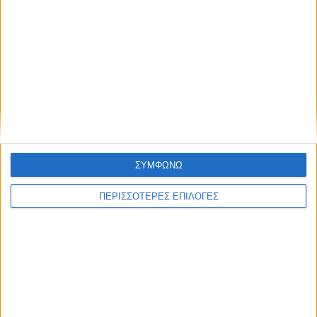
θερμοκρασίες των ημερών;
Τελευταίες Ειδήσεις Σήμερα
Ακολούθησε την εφημερίδα ΝΕΟΣ
ΣΥΜΦΩΝΩ
ΑΓΩΝ στο Google News!
ΠΕΡΙΣΣΟΤΕΡΕΣ ΕΠΙΛΟΓΕΣ
Όλες οι εξελίξεις στην περιοχή της
Καρδίτσας και ευρύτερα της Θεσσαλίας
ΠΡΟΗΓΟΥΜΕΝΟ ΑΡΘΡΟ
ΕΠΟΜΕΝΟ ΑΡΘΡΟ
Η «Γκόλφω» στο Ανοιχτό
Η NASA αποκαλύπτει τον
Θέατρο της Μητρόπολης
ανατριχιαστικό ήχο μιας
μαύρης τρύπας (βίντεο)