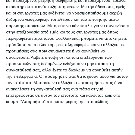
και περιεχόμενο, μέτρηση διαφήμισης και περιεχομένου, έρευνα
ακροατηρίου και ανάπτυξη υπηρεσιών.
Με την άδειά σας, εμείς
και οι συνεργάτες μας ενδέχεται να χρησιμοποιήσουμε ακριβή
δεδομένα γεωγραφικής τοποθεσίας και ταυτοποίησης μέσω
σάρωσης συσκευών. Μπορείτε να κάνετε κλικ για να συναινέσετε
στην επεξεργασία από εμάς και τους συνεργάτες μας όπως
περιγράφεται παραπάνω. Εναλλακτικά, μπορείτε να αποκτήσετε
πρόσβαση σε πιο λεπτομερείς πληροφορίες και να αλλάξετε τις
προτιμήσεις σας πριν συναινέσετε ή να αρνηθείτε να
συναινέσετε.
Λάβετε υπόψη ότι κάποια επεξεργασία των
ΘΕΜΑ ΤΗΣ ΗΜΕΡΑΣ
προσωπικών σας δεδομένων ενδέχεται να μην απαιτεί τη
Θέμα ημέρας : Οι συνταξιούχοι ζητούν να
συγκατάθεσή σας, αλλά έχετε το δικαίωμα να αρνηθείτε αυτήν
την επεξεργασία. Οι προτιμήσεις σας θα ισχύουν μόνο για αυτόν
επιστραφεί η 13η σύνταξη. Συμφωνείτε;
τον ιστότοπο. Μπορείτε να αλλάξετε τις προτιμήσεις σας ή να
ανακαλέσετε τη συγκατάθεσή σας ανά πάσα στιγμή
επιστρέφοντας σε αυτόν τον ιστότοπο και κάνοντας κλικ στο
κουμπί "Απορρήτου" στο κάτω μέρος της ιστοσελίδας.