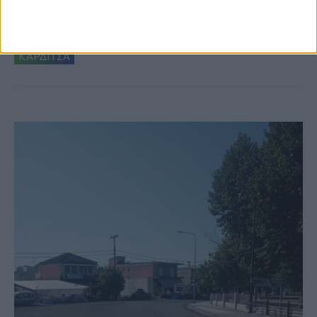
Ξεκινά η κατεδάφιση ετοιμόρροπων
κτιρίων σε Αγναντερό και Ριζοβούνι
ΚΑΡΔΙΤΣΑ