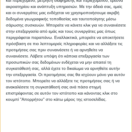
και περιεχόμενο, μέτρηση διαφήμισης και περιεχομένου, έρευνα
ακροατηρίου και ανάπτυξη υπηρεσιών.
Με την άδειά σας, εμείς
και οι συνεργάτες μας ενδέχεται να χρησιμοποιήσουμε ακριβή
δεδομένα γεωγραφικής τοποθεσίας και ταυτοποίησης μέσω
σάρωσης συσκευών. Μπορείτε να κάνετε κλικ για να συναινέσετε
στην επεξεργασία από εμάς και τους συνεργάτες μας όπως
περιγράφεται παραπάνω. Εναλλακτικά, μπορείτε να αποκτήσετε
πρόσβαση σε πιο λεπτομερείς πληροφορίες και να αλλάξετε τις
προτιμήσεις σας πριν συναινέσετε ή να αρνηθείτε να
ΘΕΜΑ ΤΗΣ ΗΜΕΡΑΣ
συναινέσετε.
Λάβετε υπόψη ότι κάποια επεξεργασία των
Αν μπορούσατε να φύγετε τώρα για
προσωπικών σας δεδομένων ενδέχεται να μην απαιτεί τη
συγκατάθεσή σας, αλλά έχετε το δικαίωμα να αρνηθείτε αυτήν
διακοπές θα προτιμούσατε βουνό ή
την επεξεργασία. Οι προτιμήσεις σας θα ισχύουν μόνο για αυτόν
θάλασσα;
τον ιστότοπο. Μπορείτε να αλλάξετε τις προτιμήσεις σας ή να
ανακαλέσετε τη συγκατάθεσή σας ανά πάσα στιγμή
επιστρέφοντας σε αυτόν τον ιστότοπο και κάνοντας κλικ στο
κουμπί "Απορρήτου" στο κάτω μέρος της ιστοσελίδας.