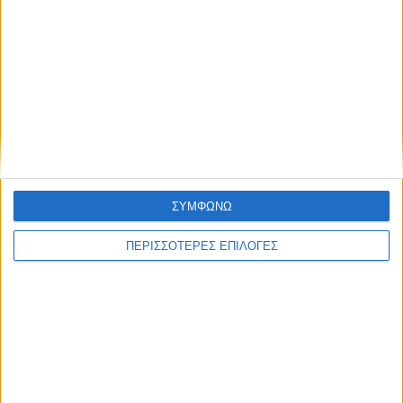
Τελευταίες Ειδήσεις Σήμερα
Ακολούθησε την εφημερίδα ΝΕΟΣ
ΑΓΩΝ στο Google News!
ΣΥΜΦΩΝΩ
Όλες οι εξελίξεις στην περιοχή της
ΠΕΡΙΣΣΟΤΕΡΕΣ ΕΠΙΛΟΓΕΣ
Καρδίτσας και ευρύτερα της Θεσσαλίας
ΠΡΟΗΓΟΥΜΕΝΟ ΑΡΘΡΟ
ΕΠΟΜΕΝΟ ΑΡΘΡΟ
Να λάβει θέση η Περιφέρεια
Κίνδυνος αφανισμού
Θεσσαλίας για τη μερική ή
κοπαδιών από την πανώλη
ολική μετεγκατάσταση του
προβάτων- στη Λάρισα
Βλοχού
σήμερα Τσιάρας, Κέλλας