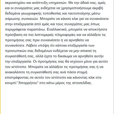
ακροατηρίου και ανάπτυξη υπηρεσιών.
Με την άδειά σας, εμείς
και οι συνεργάτες μας ενδέχεται να χρησιμοποιήσουμε ακριβή
δεδομένα γεωγραφικής τοποθεσίας και ταυτοποίησης μέσω
σάρωσης συσκευών. Μπορείτε να κάνετε κλικ για να συναινέσετε
στην επεξεργασία από εμάς και τους συνεργάτες μας όπως
περιγράφεται παραπάνω. Εναλλακτικά, μπορείτε να αποκτήσετε
πρόσβαση σε πιο λεπτομερείς πληροφορίες και να αλλάξετε τις
προτιμήσεις σας πριν συναινέσετε ή να αρνηθείτε να
συναινέσετε.
Λάβετε υπόψη ότι κάποια επεξεργασία των
ΘΕΜΑ ΤΗΣ ΗΜΕΡΑΣ
προσωπικών σας δεδομένων ενδέχεται να μην απαιτεί τη
συγκατάθεσή σας, αλλά έχετε το δικαίωμα να αρνηθείτε αυτήν
Θέμα ημέρας : Οι συνταξιούχοι ζητούν να
την επεξεργασία. Οι προτιμήσεις σας θα ισχύουν μόνο για αυτόν
επιστραφεί η 13η σύνταξη. Συμφωνείτε;
τον ιστότοπο. Μπορείτε να αλλάξετε τις προτιμήσεις σας ή να
ανακαλέσετε τη συγκατάθεσή σας ανά πάσα στιγμή
επιστρέφοντας σε αυτόν τον ιστότοπο και κάνοντας κλικ στο
κουμπί "Απορρήτου" στο κάτω μέρος της ιστοσελίδας.