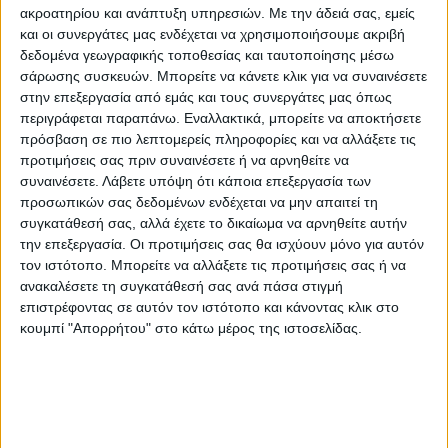
ακροατηρίου και ανάπτυξη υπηρεσιών.
Με την άδειά σας, εμείς
και οι συνεργάτες μας ενδέχεται να χρησιμοποιήσουμε ακριβή
δεδομένα γεωγραφικής τοποθεσίας και ταυτοποίησης μέσω
σάρωσης συσκευών. Μπορείτε να κάνετε κλικ για να συναινέσετε
στην επεξεργασία από εμάς και τους συνεργάτες μας όπως
περιγράφεται παραπάνω. Εναλλακτικά, μπορείτε να αποκτήσετε
πρόσβαση σε πιο λεπτομερείς πληροφορίες και να αλλάξετε τις
προτιμήσεις σας πριν συναινέσετε ή να αρνηθείτε να
συναινέσετε.
Λάβετε υπόψη ότι κάποια επεξεργασία των
ΘΕΜΑ ΤΗΣ ΗΜΕΡΑΣ
προσωπικών σας δεδομένων ενδέχεται να μην απαιτεί τη
συγκατάθεσή σας, αλλά έχετε το δικαίωμα να αρνηθείτε αυτήν
Θέμα ημέρας : Οι συνταξιούχοι ζητούν να
την επεξεργασία. Οι προτιμήσεις σας θα ισχύουν μόνο για αυτόν
επιστραφεί η 13η σύνταξη. Συμφωνείτε;
τον ιστότοπο. Μπορείτε να αλλάξετε τις προτιμήσεις σας ή να
ανακαλέσετε τη συγκατάθεσή σας ανά πάσα στιγμή
επιστρέφοντας σε αυτόν τον ιστότοπο και κάνοντας κλικ στο
κουμπί "Απορρήτου" στο κάτω μέρος της ιστοσελίδας.