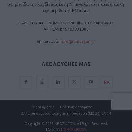
εφημερίδα της Καρδίτσας και η 2η μεγαλύτερη περιφερειακή
εφημερίδα της Ελλάδας!
Γ ΑΛΕΞΙΟΥ Α.Ε. - ΔΗΜΟΣΙΟΓΡΑΦΙΚΟΣ ΟΡΓΑΝΙΣΜΟΣ
ΑΡ. ΓΕΜΗ: 19103931000
Επικοινωνία:
info@neosagon.gr
ΑΚΟΛΟΥΘΗΣΕ ΜΑΣ
ΝΑ
Όροι Χρήσης
Πολιτική Απορρήτου
Δήλωση συμμόρφωσης με τη σύσταση (ΕΕ) 2018/334
Copyright
© 2022 ΝΕΟΣ ΑΓΩΝ.
All Right Reserved.
Made by
NORTHBRIDGE
.