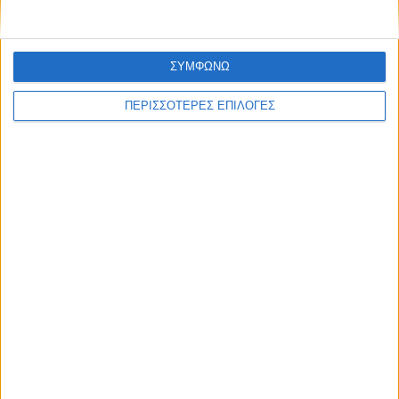
θερινές εκπτώσεις για κάποια αγορά;
ΣΥΜΦΩΝΩ
ΠΕΡΙΣΣΟΤΕΡΕΣ ΕΠΙΛΟΓΕΣ
ΘΕΜΑ ΤΗΣ ΗΜΕΡΑΣ
Θέμα ημέρας : Οι συνταξιούχοι ζητούν να