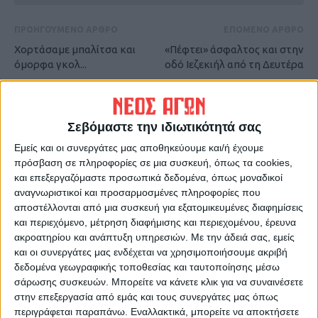
ΠΡΟΗΓΟΥΜΕΝΟ ΑΡΘΡΟ
ΕΠΟΜΕΝΟ ΑΡΘΡΟ
Χορτάσαμε μπαλίτσα και
«Πέφτει» άσφαλτος και στην
όμορφα γκολ...
οδό Ιεζεκιήλ από τη Δευτέρα
Σεβόμαστε την ιδιωτικότητά σας
Εμείς και οι συνεργάτες μας αποθηκεύουμε και/ή έχουμε
πρόσβαση σε πληροφορίες σε μια συσκευή, όπως τα cookies,
και επεξεργαζόμαστε προσωπικά δεδομένα, όπως μοναδικοί
αναγνωριστικοί και προσαρμοσμένες πληροφορίες που
ΝΕΟΣ ΑΓΩΝ
αποστέλλονται από μια συσκευή για εξατομικευμένες διαφημίσεις
και περιεχόμενο, μέτρηση διαφήμισης και περιεχομένου, έρευνα
https://neosagon.gr
ακροατηρίου και ανάπτυξη υπηρεσιών.
Με την άδειά σας, εμείς
Η Αρχαιότερη Καθημερινή Πρωινή Εφημερίδα της Καρδίτσας
και οι συνεργάτες μας ενδέχεται να χρησιμοποιήσουμε ακριβή
δεδομένα γεωγραφικής τοποθεσίας και ταυτοποίησης μέσω
σάρωσης συσκευών. Μπορείτε να κάνετε κλικ για να συναινέσετε
στην επεξεργασία από εμάς και τους συνεργάτες μας όπως
περιγράφεται παραπάνω. Εναλλακτικά, μπορείτε να αποκτήσετε