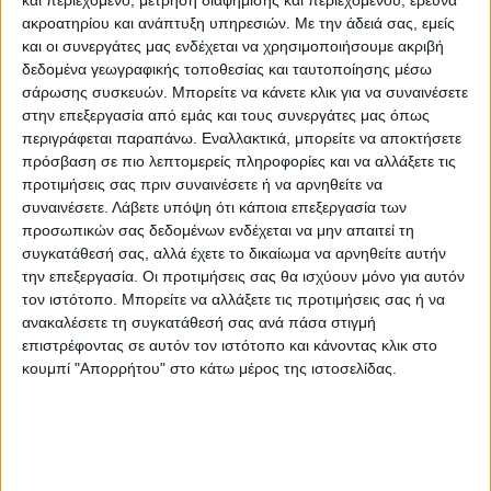
ακροατηρίου και ανάπτυξη υπηρεσιών.
Με την άδειά σας, εμείς
και οι συνεργάτες μας ενδέχεται να χρησιμοποιήσουμε ακριβή
δεδομένα γεωγραφικής τοποθεσίας και ταυτοποίησης μέσω
σάρωσης συσκευών. Μπορείτε να κάνετε κλικ για να συναινέσετε
στην επεξεργασία από εμάς και τους συνεργάτες μας όπως
περιγράφεται παραπάνω. Εναλλακτικά, μπορείτε να αποκτήσετε
ΘΕΜΑ ΤΗΣ ΗΜΕΡΑΣ
πρόσβαση σε πιο λεπτομερείς πληροφορίες και να αλλάξετε τις
προτιμήσεις σας πριν συναινέσετε ή να αρνηθείτε να
Αν μπορούσατε να φύγετε τώρα για
συναινέσετε.
Λάβετε υπόψη ότι κάποια επεξεργασία των
διακοπές θα προτιμούσατε βουνό ή
προσωπικών σας δεδομένων ενδέχεται να μην απαιτεί τη
θάλασσα;
συγκατάθεσή σας, αλλά έχετε το δικαίωμα να αρνηθείτε αυτήν
την επεξεργασία. Οι προτιμήσεις σας θα ισχύουν μόνο για αυτόν
τον ιστότοπο. Μπορείτε να αλλάξετε τις προτιμήσεις σας ή να
ανακαλέσετε τη συγκατάθεσή σας ανά πάσα στιγμή
επιστρέφοντας σε αυτόν τον ιστότοπο και κάνοντας κλικ στο
κουμπί "Απορρήτου" στο κάτω μέρος της ιστοσελίδας.