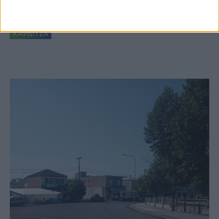
Ξεκινά η κατεδάφιση ετοιμόρροπων
κτιρίων σε Αγναντερό και Ριζοβούνι
ΚΑΡΔΙΤΣΑ