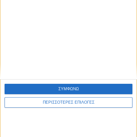
Ακολούθησε την εφημερίδα ΝΕΟΣ
ΑΓΩΝ στο Google News!
Όλες οι εξελίξεις στην περιοχή της
Καρδίτσας και ευρύτερα της Θεσσαλίας
ΠΡΟΗΓΟΥΜΕΝΟ ΑΡΘΡΟ
ΕΠΟΜΕΝΟ ΑΡΘΡΟ
Ν. Σκορίνης από την
Με τρακτέρ ενισχύεται και
Καρδίτσα: « η εναλλακτική
σήμερα το μπλόκο στον Ε-65
πρόταση του ΣΥΡΙΖΑ
βασίζεται σε ένα καινούργιο
παραγωγικό μοντέλο,
ΣΥΜΦΩΝΩ
βιώσιμο και δίκαιο» (φωτο)
ΠΕΡΙΣΣΟΤΕΡΕΣ ΕΠΙΛΟΓΕΣ