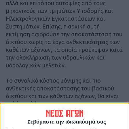
αλλά και επιτόπου αυτοψίες από τους
μηχανικούς των τμημάτων Υποδομής και
Ηλεκτρολογικών Εγκαταστάσεων και
Συστημάτων. Επίσης, η αρχική αυτή
εκτίμηση αφορούσε την αποκατάσταση του
δικτύου χωρίς τα έργα ανθεκτικότητας των
καθέτων αξόνων, τα οποία προέκυψαν κατά
την ολοκλήρωση των υδραυλικών και
υδρολογικών μελετών.
Το συνολικό κόστος μόνιμης και πιο
ανθεκτικής αποκατάστασης του βασικού
δικτύου και των κάθετων αξόνων, θα είναι
πολύ υψηλότερο.
Σύμφωνα με το υπουργείο Υποδομών και
Σεβόμαστε την ιδιωτικότητά σας
Μεταφορών, οι ζημιές σε τμήμα του