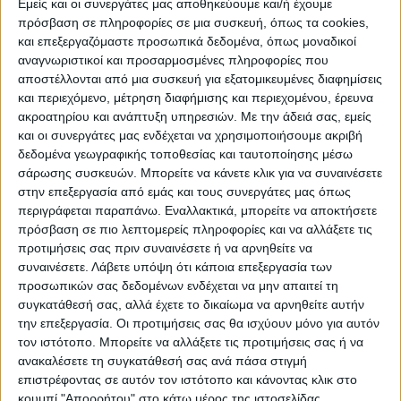
Εμείς και οι συνεργάτες μας αποθηκεύουμε και/ή έχουμε
βασικού σιδηροδρομικού δικτύου σε
πρόσβαση σε πληροφορίες σε μια συσκευή, όπως τα cookies,
Θεσσαλία και Στερεά Ελλάδα και σε
και επεξεργαζόμαστε προσωπικά δεδομένα, όπως μοναδικοί
αναγνωριστικοί και προσαρμοσμένες πληροφορίες που
κάθετους άξονες της χώρας, σε υποδομές,
αποστέλλονται από μια συσκευή για εξατομικευμένες διαφημίσεις
επιδομή, σταθμούς και συστήματα
και περιεχόμενο, μέτρηση διαφήμισης και περιεχομένου, έρευνα
σηματοδότησης και τηλεδιοίκησης, είναι
ακροατηρίου και ανάπτυξη υπηρεσιών.
Με την άδειά σας, εμείς
εκτεταμένες, είναι μεγάλες, ενώ
και οι συνεργάτες μας ενδέχεται να χρησιμοποιήσουμε ακριβή
δεδομένα γεωγραφικής τοποθεσίας και ταυτοποίησης μέσω
απαιτούνται γενναίες και έγκαιρες
σάρωσης συσκευών. Μπορείτε να κάνετε κλικ για να συναινέσετε
παρεμβάσεις. Ήδη υπήρξε προσωρινή
στην επεξεργασία από εμάς και τους συνεργάτες μας όπως
αποκατάσταση του δικτύου. Απαιτείται
περιγράφεται παραπάνω. Εναλλακτικά, μπορείτε να αποκτήσετε
πρόσβαση σε πιο λεπτομερείς πληροφορίες και να αλλάξετε τις
όμως και εκκρεμεί η μόνιμη και πιο
προτιμήσεις σας πριν συναινέσετε ή να αρνηθείτε να
ανθεκτική αποκατάσταση.
συναινέσετε.
Λάβετε υπόψη ότι κάποια επεξεργασία των
προσωπικών σας δεδομένων ενδέχεται να μην απαιτεί τη
Υπενθυμίζεται ότι στην πρόταση της
συγκατάθεσή σας, αλλά έχετε το δικαίωμα να αρνηθείτε αυτήν
την επεξεργασία. Οι προτιμήσεις σας θα ισχύουν μόνο για αυτόν
Ευρωπαϊκής Επιτροπής, της 21ης Νοεμβρίου
τον ιστότοπο. Μπορείτε να αλλάξετε τις προτιμήσεις σας ή να
2023, προς το Συμβούλιο, για την έκδοση
ανακαλέσετε τη συγκατάθεσή σας ανά πάσα στιγμή
της Εκτελεστικής Απόφασης για την
επιστρέφοντας σε αυτόν τον ιστότοπο και κάνοντας κλικ στο
κουμπί "Απορρήτου" στο κάτω μέρος της ιστοσελίδας.