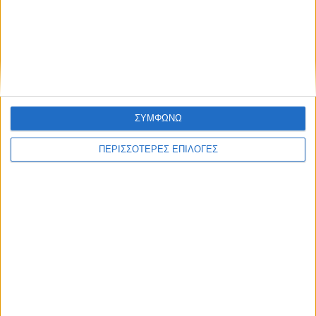
ΚΑΡΔΙΤΣΑ
2,3 εκατ. ευρώ για τη φοιτητική στέγη στο
Πανεπιστήμιο Θεσσαλίας
ΣΥΜΦΩΝΩ
ΠΕΡΙΣΣΟΤΕΡΕΣ ΕΠΙΛΟΓΕΣ
ΘΕΣΣΑΛΙΑ FM
ΑΚΟΥΣΤΕ ΖΩΝΤΑΝΑ
ΕΠΙΚΕΦΑΛΗΣ ΕΙΔΗΣΕΙΣ