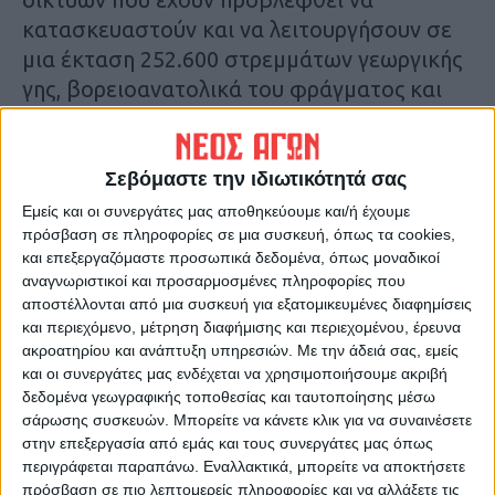
κατασκευαστούν και να λειτουργήσουν σε
μια έκταση 252.600 στρεμμάτων γεωργικής
γης, βορειοανατολικά του φράγματος και
του ταμιευτήρα Σμοκόβου, που θα
υδροδοτούνται από τον ταμιευτήρα
Σμοκόβου μέσω της αρδευτικής σήραγγας
Σεβόμαστε την ιδιωτικότητά σας
υδροληψίας Λεονταρίου.
Εμείς και οι συνεργάτες μας αποθηκεύουμε και/ή έχουμε
πρόσβαση σε πληροφορίες σε μια συσκευή, όπως τα cookies,
και επεξεργαζόμαστε προσωπικά δεδομένα, όπως μοναδικοί
Αναλυτικότερα στην εφημερίδα Νέος Αγών
αναγνωριστικοί και προσαρμοσμένες πληροφορίες που
αποστέλλονται από μια συσκευή για εξατομικευμένες διαφημίσεις
Τελευταίες Ειδήσεις Σήμερα
και περιεχόμενο, μέτρηση διαφήμισης και περιεχομένου, έρευνα
ακροατηρίου και ανάπτυξη υπηρεσιών.
Με την άδειά σας, εμείς
και οι συνεργάτες μας ενδέχεται να χρησιμοποιήσουμε ακριβή
δεδομένα γεωγραφικής τοποθεσίας και ταυτοποίησης μέσω
Ακολούθησε την εφημερίδα ΝΕΟΣ
σάρωσης συσκευών. Μπορείτε να κάνετε κλικ για να συναινέσετε
ΑΓΩΝ στο Google News!
στην επεξεργασία από εμάς και τους συνεργάτες μας όπως
περιγράφεται παραπάνω. Εναλλακτικά, μπορείτε να αποκτήσετε
Όλες οι εξελίξεις στην περιοχή της
Καρδίτσας και ευρύτερα της Θεσσαλίας
πρόσβαση σε πιο λεπτομερείς πληροφορίες και να αλλάξετε τις