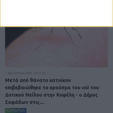
7 Αυγούστου 2026, 10:21 πμ
Μετά από θάνατο κατοίκου
επιβεβαιώθηκε το κρούσμα του ιού του
Δυτικού Νείλου στην Κυψέλη - ο Δήμος
Σοφάδων στις...
ΚΑΡΔΙΤΣΑ