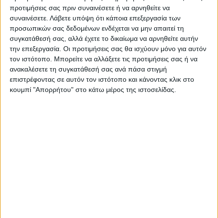
προτιμήσεις σας πριν συναινέσετε ή να αρνηθείτε να
συναινέσετε.
Λάβετε υπόψη ότι κάποια επεξεργασία των
προσωπικών σας δεδομένων ενδέχεται να μην απαιτεί τη
ΠΡΟΗΓΟΥΜΕΝΟ ΑΡΘΡΟ
ΕΠΟΜΕΝΟ ΑΡΘΡΟ
συγκατάθεσή σας, αλλά έχετε το δικαίωμα να αρνηθείτε αυτήν
Η βία κατά των γυναικών
Έπρεπε ήδη να έχουν
την επεξεργασία. Οι προτιμήσεις σας θα ισχύουν μόνο για αυτόν
μας αφορά όλους
ξεκινήσει οι διαδικασίες απ'
τον ιστότοπο. Μπορείτε να αλλάξετε τις προτιμήσεις σας ή να
το Υπουργείο για τις
ανακαλέσετε τη συγκατάθεσή σας ανά πάσα στιγμή
αποκαταστάσεις των ζημιών;
επιστρέφοντας σε αυτόν τον ιστότοπο και κάνοντας κλικ στο
κουμπί "Απορρήτου" στο κάτω μέρος της ιστοσελίδας.
ΝΕΟΣ ΑΓΩΝ
https://neosagon.gr
Η Αρχαιότερη Καθημερινή Πρωινή Εφημερίδα της Καρδίτσας