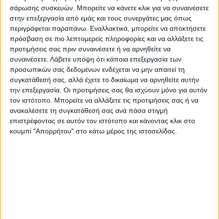
σάρωσης συσκευών. Μπορείτε να κάνετε κλικ για να συναινέσετε
στην επεξεργασία από εμάς και τους συνεργάτες μας όπως
Για την επαγγελματική διαιτησία και την
περιγράφεται παραπάνω. Εναλλακτικά, μπορείτε να αποκτήσετε
παραμονή ή όχι του Κλάτενμπεργκ:
πρόσβαση σε πιο λεπτομερείς πληροφορίες και να αλλάξετε τις
προτιμήσεις σας πριν συναινέσετε ή να αρνηθείτε να
συναινέσετε.
Λάβετε υπόψη ότι κάποια επεξεργασία των
Το μόνο που συζητήσαμε για τη διαιτησία
προσωπικών σας δεδομένων ενδέχεται να μην απαιτεί τη
είναι να μειωθεί το εξοδολόγιο των
συγκατάθεσή σας, αλλά έχετε το δικαίωμα να αρνηθείτε αυτήν
διαιτητών.
την επεξεργασία. Οι προτιμήσεις σας θα ισχύουν μόνο για αυτόν
τον ιστότοπο. Μπορείτε να αλλάξετε τις προτιμήσεις σας ή να
Αν μας στείλουν διαιτητή από τον Πύργο και
ανακαλέσετε τη συγκατάθεσή σας ανά πάσα στιγμή
παρατηρητή από την Πάτρα το εξοδολόγιο
επιστρέφοντας σε αυτόν τον ιστότοπο και κάνοντας κλικ στο
θα φτάσει στις 5.000 ευρώ.
κουμπί "Απορρήτου" στο κάτω μέρος της ιστοσελίδας.
Επίσης είπε ότι στόχος της Αναγέννησης
Καρδίτσας είναι η άνοδος στη SL1 και ως
αναταγωνίστριες ομάδες βλέπει, αν και
είναι νωρίς, τον Πανσερραϊκό, τη Νίκη
Βόλου και ίσως τη Λάρισα.≥