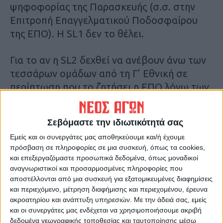
ψηφοφορίας της Παρασκευής (σ.σ. στην
Επιτροπή Επαγγελματικού Ποδοσφαίρου
της ΕΠΟ). Η SL1 δεν το θέλει.
Για το αν η SL2 δεχθεί να ανέβουν άνω των
τεσσάρων ομάδων από τη Γ’ Εθνική σε
περίπτωση που το ζητήσει η ΕΠΟ λόγω των
εκκρεμοτήτων που υπάρχουν:
Σεβόμαστε την ιδιωτικότητά σας
Δεν θα δεχθούμε ν’ ανέβουν περίσσότερες
Εμείς και οι συνεργάτες μας αποθηκεύουμε και/ή έχουμε
ομάδες. Το πρωτάθλημα φέτος θα γίνει με
πρόσβαση σε πληροφορίες σε μια συσκευή, όπως τα cookies,
30 και όχι με 32. Μόνο με υπουργική
και επεξεργαζόμαστε προσωπικά δεδομένα, όπως μοναδικοί
απόφαση μπορεί να γίνει.
αναγνωριστικοί και προσαρμοσμένες πληροφορίες που
αποστέλλονται από μια συσκευή για εξατομικευμένες διαφημίσεις
Αν το προσπαθήσουμε θα προσφύγουμε σα
και περιεχόμενο, μέτρηση διαφήμισης και περιεχομένου, έρευνα
λίγκα. Θέλουμε να πάμε σε πρωτάθλημα με
ακροατηρίου και ανάπτυξη υπηρεσιών.
Με την άδειά σας, εμείς
έναν όμιλο. Αν κάποια ομάδα δε δηλώσει
και οι συνεργάτες μας ενδέχεται να χρησιμοποιήσουμε ακριβή
συμμετοχή μπορεί να αντικατασταθεί.
δεδομένα γεωγραφικής τοποθεσίας και ταυτοποίησης μέσω