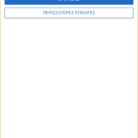
ΠΕΡΙΣΣΟΤΕΡΕΣ ΕΠΙΛΟΓΕΣ
ΑΘΛΗΤΙΚΑ
Δεν τα κατάφερε ούτε ο ΠΑΟΚ, έχασε από
την Αντερλεχτ (0-1)
ΘΕΣΣΑΛΙΑ FM