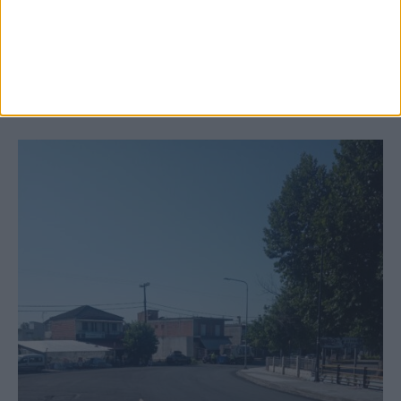
Ξεκινά η κατεδάφιση ετοιμόρροπων
κτιρίων σε Αγναντερό και Ριζοβούνι
ΚΑΡΔΙΤΣΑ