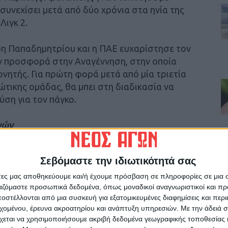
συνεχίσει μετά από δύο χρόνια στα ηνία της
ιγκ 2.
ρη Παπαδημητρίου και η ΠΑΕ ευχαρίστησε τον
ν προσφορά στην Αναγέννηση, στην οποία
ονητής. Για πρώτη φορά μετά από μία τριετία
ώτικης ομάδας, θα μπει στη διαδικασία να
ύση για τον πάγκο.
γών
Σεβόμαστε την ιδιωτικότητά σας
άτες μας αποθηκεύουμε και/ή έχουμε πρόσβαση σε πληροφορίες σε μια
ργαζόμαστε προσωπικά δεδομένα, όπως μοναδικοί αναγνωριστικοί και 
ρίδα ΝΕΟΣ ΑΓΩΝ στο Google News!
στέλλονται από μια συσκευή για εξατομικευμένες διαφημίσεις και περ
οχή της Καρδίτσας και ευρύτερα της Θεσσαλίας
εχομένου, έρευνα ακροατηρίου και ανάπτυξη υπηρεσιών.
Με την άδειά σα
χεται να χρησιμοποιήσουμε ακριβή δεδομένα γεωγραφικής τοποθεσίας 