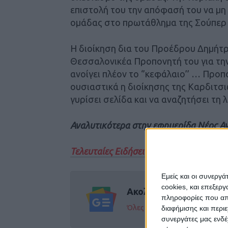
επιστολή του την απόφασή του να μη 
ομάδας στο πρωτάθλημα της Σούπερ Λ
Η διοίκηση δια του Προέδρου Δημήτ
Θεσσαλονικέα Προπονητή του για τη
ανοίγει πλέον το ‘’κεφάλαιο’’ … Προπ
ουσιαστικά η διοίκησης της Καρδιτσι
γυρίσει σελίδα και να αναζητήσει τη λ
Αναλυτικότερα στην εφημερίδα Νέος Α
Τελευταίες Ειδήσεις Σήμερα
Εμείς και οι συνεργ
cookies, και επεξε
Ακολούθησε την εφημε
πληροφορίες που απο
Όλες οι εξελίξεις στην περι
διαφήμισης και περι
συνεργάτες μας ενδέ