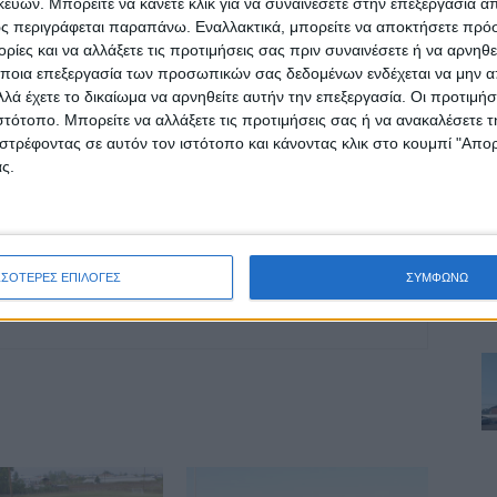
ών. Μπορείτε να κάνετε κλικ για να συναινέσετε στην επεξεργασία απ
ς περιγράφεται παραπάνω. Εναλλακτικά, μπορείτε να αποκτήσετε πρό
ΕΠΟΜΕΝΟ ΑΡΘΡΟ
ίες και να αλλάξετε τις προτιμήσεις σας πριν συναινέσετε ή να αρνηθεί
Υποβολή πρότασης για δύο έργα
ποια επεξεργασία των προσωπικών σας δεδομένων ενδέχεται να μην απ
αποκατάστασης στο Δήμο Παλαμά
λά έχετε το δικαίωμα να αρνηθείτε αυτήν την επεξεργασία. Οι προτιμήσ
ιστότοπο. Μπορείτε να αλλάξετε τις προτιμήσεις σας ή να ανακαλέσετε
στρέφοντας σε αυτόν τον ιστότοπο και κάνοντας κλικ στο κουμπί "Απ
ς.
ΣΣΟΤΕΡΕΣ ΕΠΙΛΟΓΕΣ
ΣΥΜΦΩΝΩ
ινή Εφημερίδα της Καρδίτσας