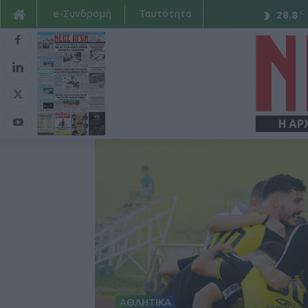
e-Συνδρομή
Ταυτότητα
C
28.8
Η ΑΡ
ΑΘΛΗΤΙΚΑ