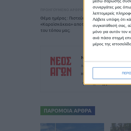
μέσω σάρωσης συσκευ
συνεργάτες μας όπω
ΠΡΟΗΓΟΥΜΕΝΟ ΑΡΘΡΟ
λεπτομερείς πληροφορ
Θέμα ημέρας : Πιστεύετε ότι αφήνουν τα
Λάβετε υπόψη ότι κά
«Καραϊσκάκεια» αποτύπωμα στον πολιτισμό
συγκατάθεσή σας, αλ
του τόπου μας;
μόνο για αυτόν τον 
ανά πάσα στιγμή επι
μέρος της ιστοσελίδα
ΝΕΟΣ ΑΓΩΝ
https://neosagon.gr
ΠΕΡΙ
Η Αρχαιότερη Καθημερινή Πρω
ΠΑΡΟΜΟΙΑ ΑΡΘΡΑ