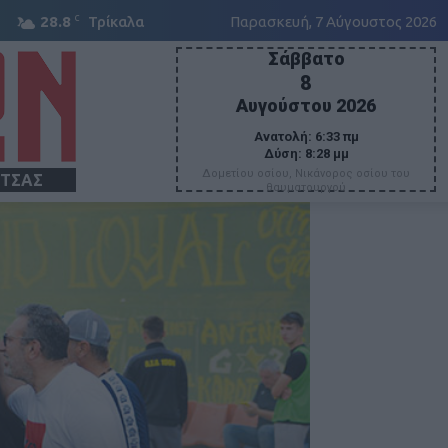
C
28.8
Τρίκαλα
Παρασκευή, 7 Αύγουστος 2026
Σάββατο
8
Αυγούστου 2026
Ανατολή:
6:33 πμ
Δύση:
8:28 μμ
Δομετίου οσίου, Νικάνορος οσίου του
ΙΤΣΑΣ
θαυματουργού