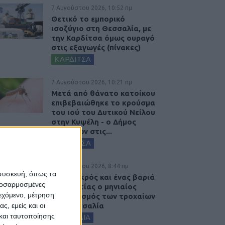
7 Αυγούστου 2026, 10:52 πμ
Θετικό το εμπορικό
ισοζύγιο στη Θεσσαλία, με
την Καρδίτσα όμως ουραγό
στις εξαγωγές (πίνακες)
ΚΑΡΔΙΤΣΑ
7 Αυγούστου 2026, 10:21 πμ
Μετά από θάνατο κατοίκου
επιβεβαιώθηκε το κρούσμα
του ιού του Δυτικού Νείλου
στην Κυψέλη - ο Δήμος
Σοφάδων στις...
ΚΑΡΔΙΤΣΑ
7 Αυγούστου 2026, 8:44 πμ
 συσκευή, όπως τα
Ένας νεκρός και ένας βαριά
προσαρμοσμένες
τραυματίας ο μηνιαίος
ιεχόμενο, μέτρηση
απολογισμός των τροχαίων
ς, εμείς και οι
στη Θεσσαλία
και ταυτοποίησης
ΘΕΣΣΑΛΙΑ