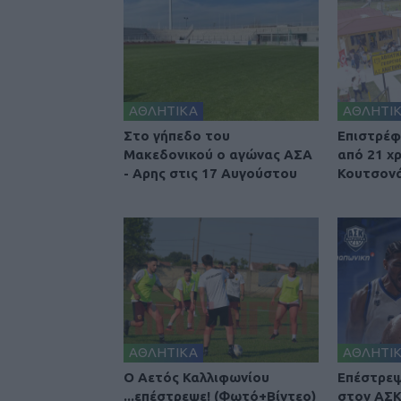
ΑΘΛΗΤΙΚΑ
ΑΘΛΗΤΙ
Στο γήπεδο του
Επιστρέφ
Μακεδονικού ο αγώνας ΑΣΑ
από 21 χ
- Αρης στις 17 Αυγούστου
Κουτσονά
ΑΘΛΗΤΙΚΑ
ΑΘΛΗΤΙ
Ο Αετός Καλλιφωνίου
Επέστρεψ
...επέστρεψε! (Φωτό+Βίντεο)
στον ΑΣΚ