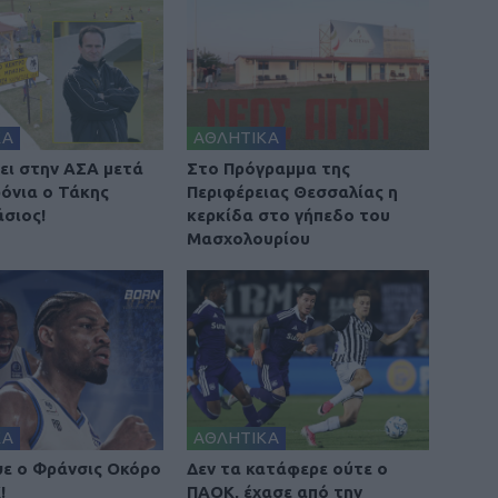
ΚΑ
ΑΘΛΗΤΙΚΑ
ει στην ΑΣΑ μετά
Στο Πρόγραμμα της
ρόνια ο Τάκης
Περιφέρειας Θεσσαλίας η
σιος!
κερκίδα στο γήπεδο του
Μασχολουρίου
ΚΑ
ΑΘΛΗΤΙΚΑ
ε ο Φράνσις Οκόρο
Δεν τα κατάφερε ούτε ο
!
ΠΑΟΚ, έχασε από την