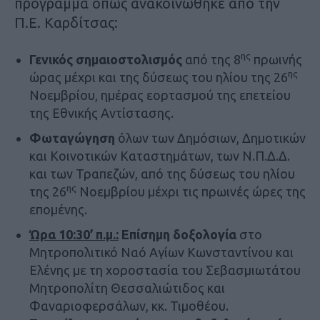
πρόγραμμα όπως ανακοινώθηκε από την
Π.Ε. Καρδίτσας:
ης
Γενικός σημαιοστολισμός
από της 8
πρωινής
ης
ώρας μέχρι και της δύσεως του ηλίου της 26
Νοεμβρίου, ημέρας εορτασμού της επετείου
της Εθνικής Αντίστασης.
Φωταγώγηση
όλων των Δημόσιων, Δημοτικών
και Κοινοτικών Καταστημάτων, των Ν.Π.Δ.Δ.
και των Τραπεζών, από της δύσεως του ηλίου
ης
της 26
Νοεμβρίου μέχρι τις πρωινές ώρες της
επομένης.
Ώρα 10:30’ π.μ.:
Επίσημη δοξολογία
στο
Μητροπολιτικό Ναό Αγίων Κωνσταντίνου και
Ελένης με τη χοροστασία του Σεβασμιωτάτου
Μητροπολίτη Θεσσαλιώτιδος και
Φαναριοφερσάλων, κκ. Τιμοθέου.