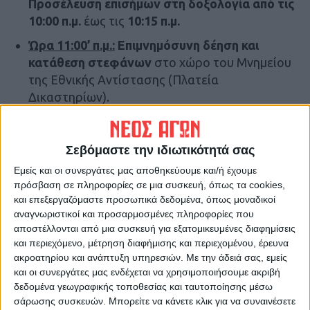
Προσέλευση επισήμων
στη
δοξολογία από τις
10:00 π.μ.
έως τις
10:15 π.μ.
Ώρα 11:00’ π.μ.:
Επιμνημόσυνη δέηση και
κατάθεση στεφάνων
στο χώρο του Μνημείου
της Εθνικής Αντίστασης (Πλατεία
Δικαστηρίων).
Κατάθεση στεφάνων
από τον
κ.
Αντιπεριφερειάρχη
, τον
Αστυνομικό Δ/ντή
,
Σεβόμαστε την ιδιωτικότητά σας
τον
Δήμαρχο Καρδίτσας
, τον
Α.Δ. Φρουράς
Εμείς και οι συνεργάτες μας αποθηκεύουμε και/ή έχουμε
Καρδίτσας
, τον
Διοικητή Πυροσβεστικών
πρόσβαση σε πληροφορίες σε μια συσκευή, όπως τα cookies,
Υπηρεσιών Ν. Καρδίτσας
,
και επεξεργαζόμαστε προσωπικά δεδομένα, όπως μοναδικοί
Εφεδροπολεμιστικές Οργανώσεις,
αναγνωριστικοί και προσαρμοσμένες πληροφορίες που
Εκπρόσωποι Αναπηρικών Οργανώσεων,
αποστέλλονται από μια συσκευή για εξατομικευμένες διαφημίσεις
Εκπρόσωποι Αγωνιστών Εθνικής Αντίστασης,
και περιεχόμενο, μέτρηση διαφήμισης και περιεχομένου, έρευνα
ακροατηρίου και ανάπτυξη υπηρεσιών.
Με την άδειά σας, εμείς
Πολιτικά Κόμματα, Πολιτικές Νεολαίες και
και οι συνεργάτες μας ενδέχεται να χρησιμοποιήσουμε ακριβή
όποιος εκπρόσωπος νομικού προσώπου ή
δεδομένα γεωγραφικής τοποθεσίας και ταυτοποίησης μέσω
άλλου φορέα θελήσει να τιμήσει την Εθνική
σάρωσης συσκευών. Μπορείτε να κάνετε κλικ για να συναινέσετε