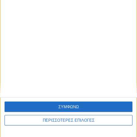
ΠΟΛΙΤΙΣΜΟΣ
Προγραμματική σύμβαση για τη γέφυρα
του Κοράκου
ΣΥΜΦΩΝΩ
ΠΕΡΙΣΣΟΤΕΡΕΣ ΕΠΙΛΟΓΕΣ