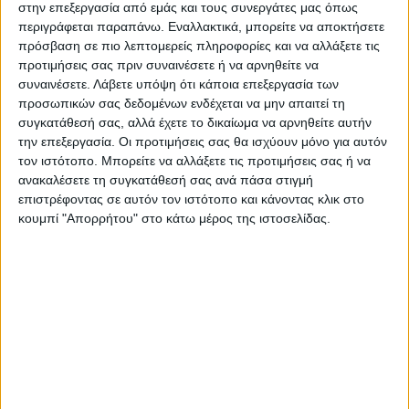
Αντίσταση.
στην επεξεργασία από εμάς και τους συνεργάτες μας όπως
περιγράφεται παραπάνω. Εναλλακτικά, μπορείτε να αποκτήσετε
Τα της ιεροτελεστίας θα ρυθμιστούν από την
πρόσβαση σε πιο λεπτομερείς πληροφορίες και να αλλάξετε τις
Ιερά Μητρόπολη Θεσσαλιώτιδος και
προτιμήσεις σας πριν συναινέσετε ή να αρνηθείτε να
Φαναριοφερσάλων
,
ο Α.Δ. Φρουράς
συναινέσετε.
Λάβετε υπόψη ότι κάποια επεξεργασία των
Καρδίτσας
παρακαλείται για τη διάθεση των
προσωπικών σας δεδομένων ενδέχεται να μην απαιτεί τη
συγκατάθεσή σας, αλλά έχετε το δικαίωμα να αρνηθείτε αυτήν
αναγκαίων για τη δέηση και το τμήμα
την επεξεργασία. Οι προτιμήσεις σας θα ισχύουν μόνο για αυτόν
απόδοσης τιμών, ο
Δ.Ο.Π.Α. Καρδίτσας
για τη
τον ιστότοπο. Μπορείτε να αλλάξετε τις προτιμήσεις σας ή να
διάθεση της Δημοτικής Φιλαρμονικής και
ανακαλέσετε τη συγκατάθεσή σας ανά πάσα στιγμή
μικροφωνικών εγκαταστάσεων, η
Αστυνομική
επιστρέφοντας σε αυτόν τον ιστότοπο και κάνοντας κλικ στο
Δ/νση Καρδίτσας
για την εύρρυθμη τήρηση
κουμπί "Απορρήτου" στο κάτω μέρος της ιστοσελίδας.
της τάξης.
Τελευταίες Ειδήσεις Σήμερα
Ακολούθησε την εφημερίδα ΝΕΟΣ
ΑΓΩΝ στο Google News!
Όλες οι εξελίξεις στην περιοχή της