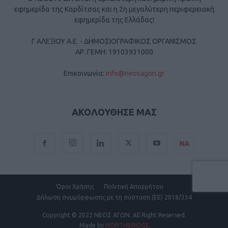
εφημερίδα της Καρδίτσας και η 2η μεγαλύτερη περιφερειακή
εφημερίδα της Ελλάδας!
Γ ΑΛΕΞΙΟΥ Α.Ε. - ΔΗΜΟΣΙΟΓΡΑΦΙΚΟΣ ΟΡΓΑΝΙΣΜΟΣ
ΑΡ. ΓΕΜΗ: 19103931000
Επικοινωνία:
info@neosagon.gr
ΑΚΟΛΟΥΘΗΣΕ ΜΑΣ
ΝΑ
Όροι Χρήσης
Πολιτική Απορρήτου
Δήλωση συμμόρφωσης με τη σύσταση (ΕΕ) 2018/334
Copyright
© 2022 ΝΕΟΣ ΑΓΩΝ.
All Right Reserved.
Made by
NORTHBRIDGE
.