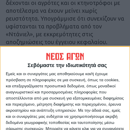
δέχονται οι αγρότες και οι κτηνοτρόφοι με
αποτέλεσμα να έχουν μείνει χωρίς
ρευστότητα. Υπογράμμισε ότι συνεχίζουν να
υφίστανται τα προβλήματα από τον
«Ντάνιελ», με εκκρεμότητες στις
αποζημιώσεις του έγγειου κεφαλαίου.
ΟΠΕΚΕΠΕ
Αναφερόμενος περαιτέρω στα ζητήματα
Σεβόμαστε την ιδιωτικότητά σας
του αγροτικού κόσμου, έκανε λόγο για
Εμείς και οι συνεργάτες μας αποθηκεύουμε και/ή έχουμε
πρόσβαση σε πληροφορίες σε μια συσκευή, όπως τα cookies,
μεγάλες εκκρεμότητες στις πληρωμές από
και επεξεργαζόμαστε προσωπικά δεδομένα, όπως μοναδικοί
τον ΟΠΕΚΕΠΕ και αναφέρθηκε στο ίδιο το
αναγνωριστικοί και προσαρμοσμένες πληροφορίες που
σκάνδαλο στον Οργανισμό. «Κάποιοι
αποστέλλονται από μια συσκευή για εξατομικευμένες διαφημίσεις
φάγανε χρήματα, τα οποία έπρεπε να
και περιεχόμενο, μέτρηση διαφήμισης και περιεχομένου, έρευνα
ακροατηρίου και ανάπτυξη υπηρεσιών.
Με την άδειά σας, εμείς
δοθούν στους αγρότες και στους
και οι συνεργάτες μας ενδέχεται να χρησιμοποιήσουμε ακριβή
κτηνοτρόφους. Αντί τα ονόματα να δοθούν
δεδομένα γεωγραφικής τοποθεσίας και ταυτοποίησης μέσω
και στη δημοσιότητα, να τα μάθουμε κι
σάρωσης συσκευών. Μπορείτε να κάνετε κλικ για να συναινέσετε