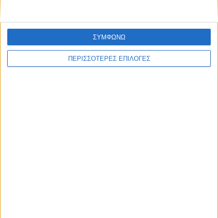
ΣΥΜΦΩΝΩ
ΠΕΡΙΣΣΟΤΕΡΕΣ ΕΠΙΛΟΓΕΣ
ΚΑΡΔΙΤΣΑ
Ολοκληρώθηκε η ασφαλτόστρωση σε
τμήματα των Σοφάδων