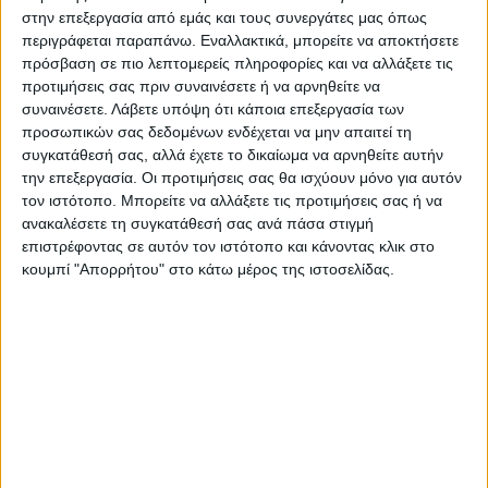
στην επεξεργασία από εμάς και τους συνεργάτες μας όπως
εμείς, και αντί να τιμωρηθούν οι ένοχοι,
περιγράφεται παραπάνω. Εναλλακτικά, μπορείτε να αποκτήσετε
ουσιαστικά γίνεται ένα παιχνίδι
πρόσβαση σε πιο λεπτομερείς πληροφορίες και να αλλάξετε τις
συγκάλυψης και κοροϊδίας του ελληνικού
προτιμήσεις σας πριν συναινέσετε ή να αρνηθείτε να
λαού» ανέφερε και πρόσθεσε: «υπάρχουν
συναινέσετε.
Λάβετε υπόψη ότι κάποια επεξεργασία των
προσωπικών σας δεδομένων ενδέχεται να μην απαιτεί τη
ευθύνες από αυτούς που φάγανε και αυτούς
συγκατάθεσή σας, αλλά έχετε το δικαίωμα να αρνηθείτε αυτήν
που υπογράψανε ή αφήσανε το δικαίωμα σε
την επεξεργασία. Οι προτιμήσεις σας θα ισχύουν μόνο για αυτόν
κάποιους να φάνε τα χρήματα. Να
τον ιστότοπο. Μπορείτε να αλλάξετε τις προτιμήσεις σας ή να
ανακαλέσετε τη συγκατάθεσή σας ανά πάσα στιγμή
επιστραφούν όλα τα χρήματα αυτά στους
επιστρέφοντας σε αυτόν τον ιστότοπο και κάνοντας κλικ στο
αγρότες, να μην πληρώσουν κανένα
κουμπί "Απορρήτου" στο κάτω μέρος της ιστοσελίδας.
πρόστιμο ούτε οι αγρότες, ούτε οι
κτηνοτρόφοι, ούτε βέβαιο ο ελληνικός
λαός».
Ευλογιά
Αναφερόμενος στην ευλογιά των
προβάτων, επέρριψε ευθύνες στην