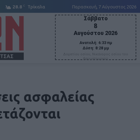
C
28.8
Τρίκαλα
Παρασκευή, 7 Αύγουστος 2026
Σάββατο
8
Αυγούστου 2026
Ανατολή:
6:33 πμ
Δύση:
8:28 μμ
Δομετίου οσίου, Νικάνορος οσίου του
ΙΤΣΑΣ
θαυματουργού
σεις ασφαλείας
ετάζονται