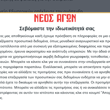
γείο Εξωτερικών απέκλεισε την ανάπτυξη
Σεβόμαστε την ιδιωτικότητά σας
στήριξη των ΗΠΑ
άτες μας αποθηκεύουμε και/ή έχουμε πρόσβαση σε πληροφορίες σε μια
ργαζόμαστε προσωπικά δεδομένα, όπως μοναδικοί αναγνωριστικοί και 
ορρίψει δημόσια την ανάπτυξη αμερικανικών
στέλλονται από μια συσκευή για εξατομικευμένες διαφημίσεις και περ
 σε δηλώσεις του την Τρίτη (19/8) σε
εχομένου, έρευνα ακροατηρίου και ανάπτυξη υπηρεσιών.
Με την άδειά σα
χεται να χρησιμοποιήσουμε ακριβή δεδομένα γεωγραφικής τοποθεσίας 
 «παράθυρο» για άλλου τύπου στρατιωτική
ών. Μπορείτε να κάνετε κλικ για να συναινέσετε στην επεξεργασία απ
ς περιγράφεται παραπάνω. Εναλλακτικά, μπορείτε να αποκτήσετε πρό
ίες και να αλλάξετε τις προτιμήσεις σας πριν συναινέσετε ή να αρνηθεί
εί ότι η Ουάσινγκτον θα μπορούσε να παράσχει
ποια επεξεργασία των προσωπικών σας δεδομένων ενδέχεται να μην απ
ία.
λά έχετε το δικαίωμα να αρνηθείτε αυτήν την επεξεργασία. Οι προτιμήσ
ιστότοπο. Μπορείτε να αλλάξετε τις προτιμήσεις σας ή να ανακαλέσετε
στρέφοντας σε αυτόν τον ιστότοπο και κάνοντας κλικ στο κουμπί "Απ
, οι Ευρωπαίοι είναι πρόθυμοι να στείλουν
ς.
ρόθυμοι να τους βοηθήσουμε (…) πιθανώς,…
 πράγματα που έχουμε εμείς» είπε ο πρόεδρος