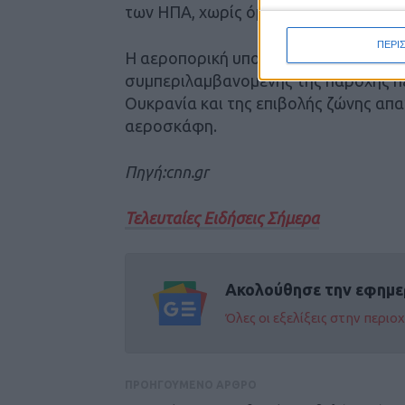
των ΗΠΑ, χωρίς όμως να δώσει περισ
ΠΕΡΙ
Η αεροπορική υποστήριξη των ΗΠΑ θ
συμπεριλαμβανομένης της παροχής 
Ουκρανία και της επιβολής ζώνης απ
αεροσκάφη.
Πηγή:cnn.gr
Τελευταίες Ειδήσεις Σήμερα
Ακολούθησε την εφημε
Όλες οι εξελίξεις στην περι
ΠΡΟΗΓΟΥΜΕΝΟ ΑΡΘΡΟ