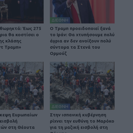
ΔΙΕΘΝΗ
θωρηκτά: Έως 275
O Τραμπ προειδοποιεί ξανά
ρια θα κοστίσει ο
το Ιράν: Θα χτυπήσουμε πολύ
ης κλάσης
άγρια αν δεν ανοίξουν πολύ
τ Τραμπ»
σύντομα τα Στενά του
Ορμούζ
ΔΙΕΘΝΗ
σκεψη Ευρωπαίων
Στην ισπανική κυβέρνηση
 εισβολή
ρίχνει την ευθύνη το Μαρόκο
τών στη Θέουτα
για τη μαζική εισβολή στη