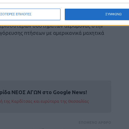
σότερες λεπτομέρειες.
ΣΣΟΤΕΡΕΣ ΕΠΙΛΟΓΕΣ
ΣΥΜΦΩΝΩ
α μπορούσε να έρθει με διάφορους τρόπους,
περισσότερων συστημάτων αεράμυνας στην
αγόρευσης πτήσεων με αμερικανικά μαχητικά
ρίδα ΝΕΟΣ ΑΓΩΝ στο Google News!
οχή της Καρδίτσας και ευρύτερα της Θεσσαλίας
ΕΠΟΜΕΝΟ ΑΡΘΡΟ