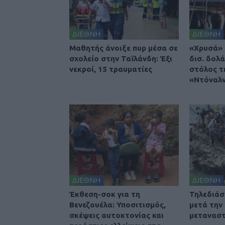
ΔΙΕΘΝΗ
ΔΙΕΘΝΗ
Μαθητής άνοιξε πυρ μέσα σε
«Χρυσά» 
σχολείο στην Ταϊλάνδη: Έξι
δισ. δολά
νεκροί, 15 τραυματίες
στόλος τ
«Ντόναλν
ΔΙΕΘΝΗ
ΔΙΕΘΝΗ
Έκθεση-σοκ για τη
Τηλεδιά
Βενεζουέλα: Υποσιτισμός,
μετά την
σκέψεις αυτοκτονίας και
μετανασ