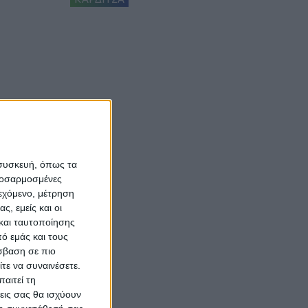
 συσκευή, όπως τα
προσαρμοσμένες
ιεχόμενο, μέτρηση
ς, εμείς και οι
και ταυτοποίησης
ό εμάς και τους
σβαση σε πιο
τε να συναινέσετε.
αιτεί τη
εις σας θα ισχύουν