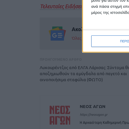
μόνο για αυτόν τον 
Τελευταίες Ειδήσεις Σήμερα
ανά πάσα στιγμή επι
μέρος της ιστοσελίδα
Ακολούθησε την εφημε
Όλες οι εξελίξεις στην περι
ΠΕΡΙ
ΠΡΟΗΓΟΥΜΕΝΟ ΑΡΘΡΟ
Λυκουρέντζος από ΕΛΓΑ Λάρισας: Σύντομα θ
αποζημιωθούν τα αμύγδαλα από παγετό και
οινοποιήσιμα σταφύλια (ΦΩΤΟ)
ΝΕΟΣ ΑΓΩΝ
https://neosagon.gr
Η Αρχαιότερη Καθημερινή Πρω