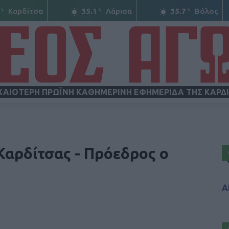
C
C
C
Καρδίτσα
35.1
Λάρισα
35.7
Βόλος
ΧΑΙΟΤΕΡΗ ΠΡΩΪΝΗ ΚΑΘΗΜΕΡΙΝΗ ΕΦΗΜΕΡΙΔΑ ΤΗΣ ΚΑΡΔ
ΝΕΟΣ
Καρδίτσας - Πρόεδρος ο
Α
ΑΓΩΝ