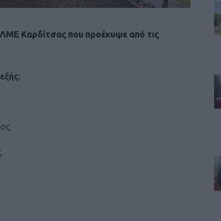
 ΕΛΜΕ Καρδίτσας που προέκυψε από τις
εξής:
λος
ς