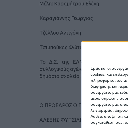
Μέλη: Καραμήτρου Ελένη
Καραγιάννης Γεώργιος
Τζέλλου Αντιγόνη
Τσιμπούκας Φώτιος
Το Δ.Σ. της ΕΛΜΕ Καρδίτσας εύχε
συλλογικούς αγώνες υπεράσπισης τω
Εμείς και οι συνεργ
cookies, και επεξε
δημόσιο σχολείο!
πληροφορίες που απο
διαφήμισης και περι
Για το Δ. Σ
συνεργάτες μας ενδέ
μέσω σάρωσης συσκευ
συνεργάτες μας όπω
Ο ΠΡΟΕΔΡΟΣ Ο Γ. ΓΡΑΜΜΑΤΕΑΣ
λεπτομερείς πληροφορ
Λάβετε υπόψη ότι κά
ΑΛΕΞΗΣ ΦΥΤΣΙΛΗΣ. ΣΤΕΦΑΝΟΣ Δ
συγκατάθεσή σας, αλ