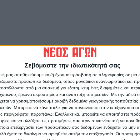
Σεβόμαστε την ιδιωτικότητά σας
ται καλή χρονιά με υγεία και δύναμη για
ν δικαιωμάτων μαθητών και εκπαιδευτικών στο
άτες μας αποθηκεύουμε και/ή έχουμε πρόσβαση σε πληροφορίες σε μια
ργαζόμαστε προσωπικά δεδομένα, όπως μοναδικοί αναγνωριστικοί και 
στέλλονται από μια συσκευή για εξατομικευμένες διαφημίσεις και περ
εχομένου, έρευνα ακροατηρίου και ανάπτυξη υπηρεσιών.
Με την άδειά σα
. της ΕΛΜΕ Καρδίτσας
χεται να χρησιμοποιήσουμε ακριβή δεδομένα γεωγραφικής τοποθεσίας 
ών. Μπορείτε να κάνετε κλικ για να συναινέσετε στην επεξεργασία απ
ς περιγράφεται παραπάνω. Εναλλακτικά, μπορείτε να αποκτήσετε πρό
ίες και να αλλάξετε τις προτιμήσεις σας πριν συναινέσετε ή να αρνηθεί
ποια επεξεργασία των προσωπικών σας δεδομένων ενδέχεται να μην απ
ΗΜΟΠΟΥΛΟΣ
λά έχετε το δικαίωμα να αρνηθείτε αυτήν την επεξεργασία. Οι προτιμήσ