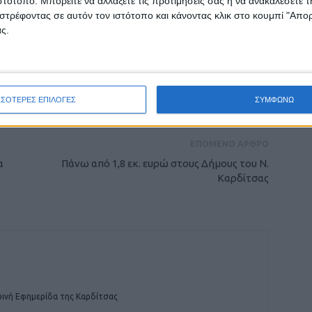
ιστότοπο. Μπορείτε να αλλάξετε τις προτιμήσεις σας ή να ανακαλέσετε
στρέφοντας σε αυτόν τον ιστότοπο και κάνοντας κλικ στο κουμπί "Απ
ς.
ρίδα ΝΕΟΣ ΑΓΩΝ στο Google News!
οχή της Καρδίτσας και ευρύτερα της Θεσσαλίας
ΣΣΟΤΕΡΕΣ ΕΠΙΛΟΓΕΣ
ΣΥΜΦΩΝΩ
ΕΠΟΜΕΝΟ ΑΡΘΡΟ
α
Πάνω από 1,8 εκ. ευρώ στους Δήμους του Ν.
Καρδίτσας
ινή Εφημερίδα της Καρδίτσας