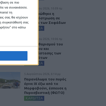
σβαση σε πιο
τε να συναινέσετε.
6 Αυγούστου 2026, 10:09 πμ
αιτεί τη
Ολοκληρώθηκε η
εις σας θα ισχύουν
ασφαλτόστρωση σε
 τη συγκατάθεσή σας
τμήματα των Σοφάδων
ορρήτου" στο κάτω
ΚΑΡΔΙΤΣΑ
6 Αυγούστου 2026, 10:06 πμ
Έργο καθαρισμού του
Ρογόζινου και
αποκατάστασης των
αναχωμάτων
ΚΑΡΔΙΤΣΑ
5 Αυγούστου 2026, 6:14 μμ
Παρανάλωμα του πυρός
έγινε ΙΧ έξω από το
Μορφοβούνι, έσπευσε η
Πυροσβεστική (ΦΩΤΟ)
ΚΑΡΔΙΤΣΑ