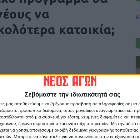
νέους να
Α
ολότερα κατοικία;
Σεβόμαστε την ιδιωτικότητά σας
ρίδα ΝΕΟΣ ΑΓΩΝ στο Google News!
άτες μας αποθηκεύουμε και/ή έχουμε πρόσβαση σε πληροφορίες σε μια
ργαζόμαστε προσωπικά δεδομένα, όπως μοναδικοί αναγνωριστικοί και 
οχή της Καρδίτσας και ευρύτερα της Θεσσαλίας
στέλλονται από μια συσκευή για εξατομικευμένες διαφημίσεις και περ
εχομένου, έρευνα ακροατηρίου και ανάπτυξη υπηρεσιών.
Με την άδειά σα
χεται να χρησιμοποιήσουμε ακριβή δεδομένα γεωγραφικής τοποθεσίας 
ΕΠΟΜΕΝΟ ΑΡΘΡΟ
ών. Μπορείτε να κάνετε κλικ για να συναινέσετε στην επεξεργασία απ