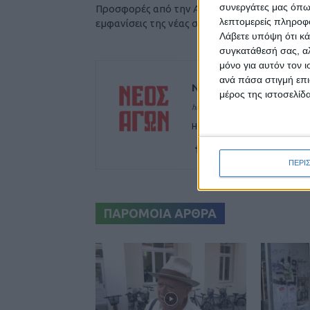
συνεργάτες μας όπω
Προσφορές από την ΑΣΑ για τις επίσημες
λεπτομερείς πληροφορ
εμφανίσεις της νέας σεζόν!
Λάβετε υπόψη ότι κά
συγκατάθεσή σας, αλ
μόνο για αυτόν τον 
ανά πάσα στιγμή επι
ΝΕΟΣ ΑΓΩΝ
μέρος της ιστοσελίδα
https://neosagon.gr
Η Αρχαιότερη Καθημερινή Πρω
ΠΕΡΙ
ΠΑΡΟΜΟΙΑ ΑΡΘΡΑ