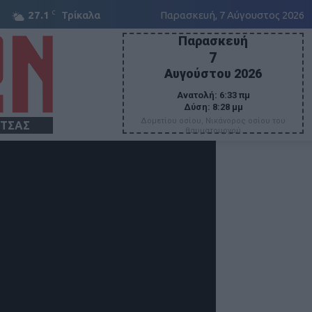
C
27.1
Τρίκαλα
Παρασκευή, 7 Αύγουστος 2026
Παρασκευή
7
Αυγούστου 2026
Ανατολή:
6:33 πμ
Δύση:
8:28 μμ
Δομετίου οσίου, Νικάνορος οσίου του
ΙΤΣΑΣ
θαυματουργού