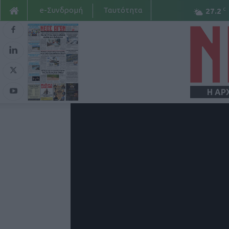
e-Συνδρομή
Ταυτότητα
C
27.2
Η ΑΡ