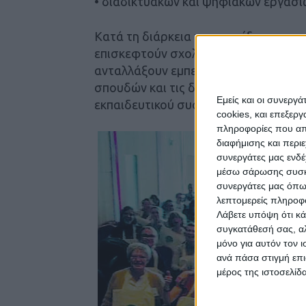
• διαδικτυακών και ψηφιακών εργασι
Κατά τη διάρκεια της εκπαίδευσης οι 
επισκεφτούν σχολεία της Ισλανδίας, 
ανταλλάξουν εμπειρίες σχετικά με τι
σπουδών και τις διδακτικές πρακτικές
Εμείς και οι συνεργ
εκπαιδευτικού συστήματος.
cookies, και επεξε
πληροφορίες που απο
διαφήμισης και περι
συνεργάτες μας ενδέ
μέσω σάρωσης συσκευ
συνεργάτες μας όπω
λεπτομερείς πληροφορ
Λάβετε υπόψη ότι κά
συγκατάθεσή σας, αλ
μόνο για αυτόν τον 
ανά πάσα στιγμή επι
μέρος της ιστοσελίδα