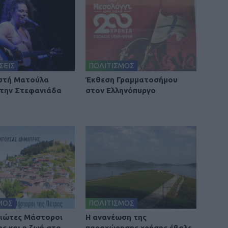
ΣΕΙΣ
ΠΟΛΙΤΙΣΜΟΣ
στή Ματούλα
Έκθεση Γραμματοσήμου
την Στεφανιάδα
στον Ελληνόπυργο
ΜΟΣ
ΠΟΛΙΤΙΣΜΟΣ
ιώτες Μάστοροι
Η ανανέωση της
ας και η ζωή στα
παραχώρησης χρήσης έβαλε