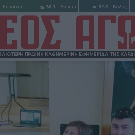
C
C
C
Καρδίτσα
36.1
Λάρισα
32.5
Βόλος
ΧΑΙΟΤΕΡΗ ΠΡΩΪΝΗ ΚΑΘΗΜΕΡΙΝΗ ΕΦΗΜΕΡΙΔΑ ΤΗΣ ΚΑΡΔ
ΝΕΟΣ
ΑΓΩΝ