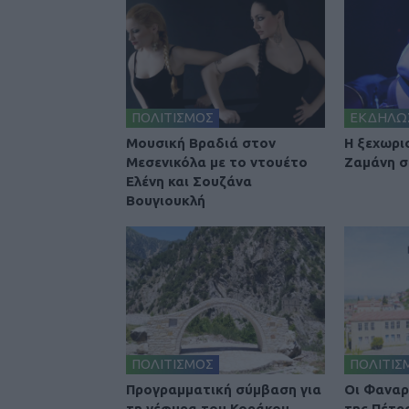
ΠΟΛΙΤΙΣΜΟΣ
ΕΚΔΗΛΩ
Μουσική Βραδιά στον
Η ξεχωρι
Μεσενικόλα με το ντουέτο
Ζαμάνη σ
Ελένη και Σουζάνα
Βουγιουκλή
ΠΟΛΙΤΙΣΜΟΣ
ΠΟΛΙΤΙΣ
Προγραμματική σύμβαση για
Οι Φαναρ
τη γέφυρα του Κοράκου
της Πέτρ