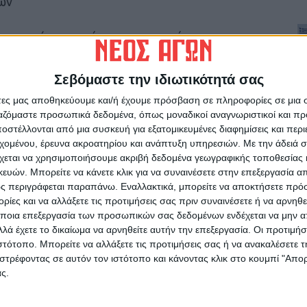
ών
συμμετέχοντες είχαν την ευκαιρία να
να γνωρίσουν το εκπαιδευτικό της σύστημα, να
ς μεθόδους διδασκαλίας, το πρόγραμμα
Σεβόμαστε την ιδιωτικότητά σας
 του δικού της,αλλά και του δικού μας
άτες μας αποθηκεύουμε και/ή έχουμε πρόσβαση σε πληροφορίες σε μια
ργαζόμαστε προσωπικά δεδομένα, όπως μοναδικοί αναγνωριστικοί και 
στέλλονται από μια συσκευή για εξατομικευμένες διαφημίσεις και περ
εχομένου, έρευνα ακροατηρίου και ανάπτυξη υπηρεσιών.
Με την άδειά σα
χεται να χρησιμοποιήσουμε ακριβή δεδομένα γεωγραφικής τοποθεσίας 
ών. Μπορείτε να κάνετε κλικ για να συναινέσετε στην επεξεργασία απ
ς περιγράφεται παραπάνω. Εναλλακτικά, μπορείτε να αποκτήσετε πρό
ίες και να αλλάξετε τις προτιμήσεις σας πριν συναινέσετε ή να αρνηθεί
ποια επεξεργασία των προσωπικών σας δεδομένων ενδέχεται να μην απ
λά έχετε το δικαίωμα να αρνηθείτε αυτήν την επεξεργασία. Οι προτιμήσ
ιστότοπο. Μπορείτε να αλλάξετε τις προτιμήσεις σας ή να ανακαλέσετε
στρέφοντας σε αυτόν τον ιστότοπο και κάνοντας κλικ στο κουμπί "Απ
ς.