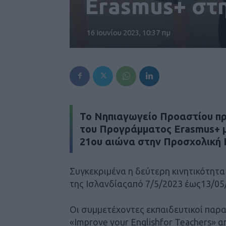
Erasmus+ στη
16 Ιουνίου 2023, 10:37 πμ
Το Νηπιαγωγείο Προαστίου πρ
του Προγράμματος Erasmus+ μ
21ου αιώνα στην Προσχολική 
Συγκεκριμένα η δεύτερη κινητικότητ
της Ισλανδίαςαπό 7/5/2023 έως13/05
Οι συμμετέχοντες εκπαιδευτικοί παρ
«Improve your Englishfor Teachers» 