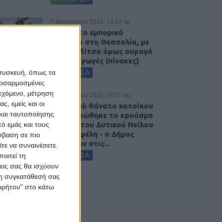
7 Αυγούστου 2026, 10:52 πμ
Θετικό το εμπορικό
ισοζύγιο στη Θεσσαλία, με
την Καρδίτσα όμως ουραγό
στις εξαγωγές (πίνακες)
ΚΑΡΔΙΤΣΑ
 συσκευή, όπως τα
προσαρμοσμένες
ιεχόμενο, μέτρηση
7 Αυγούστου 2026, 10:21 πμ
ς, εμείς και οι
Μετά από θάνατο κατοίκου
και ταυτοποίησης
επιβεβαιώθηκε το κρούσμα
ό εμάς και τους
του ιού του Δυτικού Νείλου
στην Κυψέλη - ο Δήμος
σβαση σε πιο
Σοφάδων στις...
τε να συναινέσετε.
ΚΑΡΔΙΤΣΑ
αιτεί τη
εις σας θα ισχύουν
 τη συγκατάθεσή σας
ορρήτου" στο κάτω