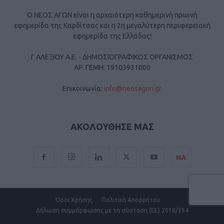
Ο ΝΕΟΣ ΑΓΩΝ είναι η αρχαιότερη καθημερινή πρωινή
εφημερίδα της Καρδίτσας και η 2η μεγαλύτερη περιφερειακή
εφημερίδα της Ελλάδας!
Γ ΑΛΕΞΙΟΥ Α.Ε. - ΔΗΜΟΣΙΟΓΡΑΦΙΚΟΣ ΟΡΓΑΝΙΣΜΟΣ
ΑΡ. ΓΕΜΗ: 19103931000
Επικοινωνία:
info@neosagon.gr
ΑΚΟΛΟΥΘΗΣΕ ΜΑΣ
ΝΑ
Όροι Χρήσης
Πολιτική Απορρήτου
Δήλωση συμμόρφωσης με τη σύσταση (ΕΕ) 2018/334