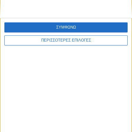
ΣΥΜΦΩΝΩ
ΠΕΡΙΣΣΟΤΕΡΕΣ ΕΠΙΛΟΓΕΣ
ΑΘΛΗΤΙΚΑ
Ο Αετός Καλλιφωνίου ...επέστρεψε!
(Φωτό+Βίντεο)