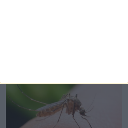
7 Αυγούστου 2026, 10:52 πμ
Θετικό το εμπορικό ισοζύγιο στη
Θεσσαλία, με την Καρδίτσα όμως ουραγό
στις εξαγωγές (πίνακες)
ΚΑΡΔΙΤΣΑ