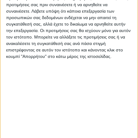
προτιμήσεις σας πριν συναινέσετε ή να αρνηθείτε να
συναινέσετε.
Λάβετε υπόψη ότι κάποια επεξεργασία των
Ακολούθησε την εφημερίδα ΝΕΟΣ
προσωπικών σας δεδομένων ενδέχεται να μην απαιτεί τη
ΑΓΩΝ στο Google News!
συγκατάθεσή σας, αλλά έχετε το δικαίωμα να αρνηθείτε αυτήν
την επεξεργασία. Οι προτιμήσεις σας θα ισχύουν μόνο για αυτόν
Όλες οι εξελίξεις στην περιοχή της
Καρδίτσας και ευρύτερα της Θεσσαλίας
τον ιστότοπο. Μπορείτε να αλλάξετε τις προτιμήσεις σας ή να
ανακαλέσετε τη συγκατάθεσή σας ανά πάσα στιγμή
επιστρέφοντας σε αυτόν τον ιστότοπο και κάνοντας κλικ στο
κουμπί "Απορρήτου" στο κάτω μέρος της ιστοσελίδας.
ΠΡΟΗΓΟΥΜΕΝΟ ΑΡΘΡΟ
ΕΠΟΜΕΝΟ ΑΡΘΡΟ
Η Καρδίτσα του Αγώνα, της
Όταν ήταν να μιλήσουν είχαν
Αντίστασης, της Λευτεριάς
πιεί το «αμίλητο νερό» και
τώρα χόρτασαν κουβέντα!!!