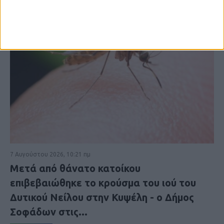
7 Αυγούστου 2026, 10:21 πμ
Μετά από θάνατο κατοίκου
επιβεβαιώθηκε το κρούσμα του ιού του
Δυτικού Νείλου στην Κυψέλη - ο Δήμος
Σοφάδων στις...