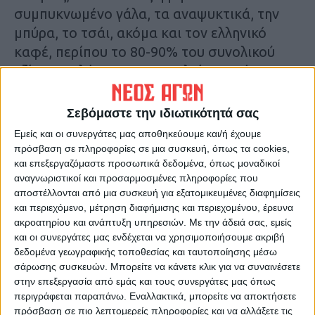
συμπυκνωμένο γάλα, τα αναψυκτικά, την
μπύρα, το τσάι, ακόμα και τον ελληνικό
καφέ, περίπου το 80-90% του συνολικού
τζίρου πωλήσεων μονοπωλείται από
πολυεθνικές επιχειρήσεις.
Σεβόμαστε την ιδιωτικότητά σας
Όσο αρκούμαστε στις εισαγωγές ούτε
Εμείς και οι συνεργάτες μας αποθηκεύουμε και/ή έχουμε
πλούτος μπορεί να παραχθεί, μα ούτε να
πρόσβαση σε πληροφορίες σε μια συσκευή, όπως τα cookies,
ανοίξουν νέες θέσεις εργασίας. Το
και επεξεργαζόμαστε προσωπικά δεδομένα, όπως μοναδικοί
αναγνωριστικοί και προσαρμοσμένες πληροφορίες που
παράδειγμα της ζάχαρης σίγουρα
αποστέλλονται από μια συσκευή για εξατομικευμένες διαφημίσεις
αντικατοπτρίζει με τον καλύτερο τρόπο την
και περιεχόμενο, μέτρηση διαφήμισης και περιεχομένου, έρευνα
κατάσταση που φτάσαμε σήμερα.
ακροατηρίου και ανάπτυξη υπηρεσιών.
Με την άδειά σας, εμείς
και οι συνεργάτες μας ενδέχεται να χρησιμοποιήσουμε ακριβή
δεδομένα γεωγραφικής τοποθεσίας και ταυτοποίησης μέσω
K.Φ.
σάρωσης συσκευών. Μπορείτε να κάνετε κλικ για να συναινέσετε
στην επεξεργασία από εμάς και τους συνεργάτες μας όπως
Τελευταίες Ειδήσεις Σήμερα
περιγράφεται παραπάνω. Εναλλακτικά, μπορείτε να αποκτήσετε
πρόσβαση σε πιο λεπτομερείς πληροφορίες και να αλλάξετε τις