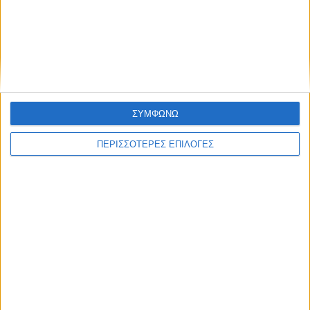
ΓΝΩΜΕΣ & ΣΧΟΛΙΑ
Χρειάζεται επισκευή
ΣΥΜΦΩΝΩ
ΠΕΡΙΣΣΟΤΕΡΕΣ ΕΠΙΛΟΓΕΣ
ΘΕΣΣΑΛΙΑ FM
ΑΚΟΥΣΤΕ ΖΩΝΤΑΝΑ