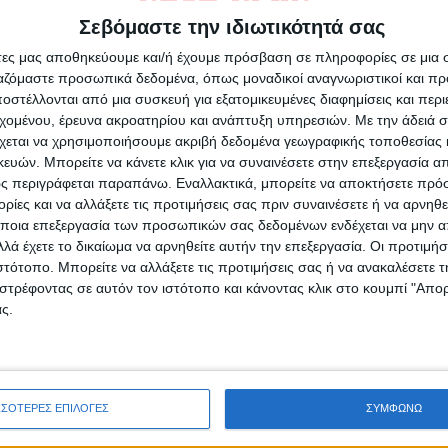
Σεβόμαστε την ιδιωτικότητά σας
άτες μας αποθηκεύουμε και/ή έχουμε πρόσβαση σε πληροφορίες σε μια
ργαζόμαστε προσωπικά δεδομένα, όπως μοναδικοί αναγνωριστικοί και 
στέλλονται από μια συσκευή για εξατομικευμένες διαφημίσεις και περ
εχομένου, έρευνα ακροατηρίου και ανάπτυξη υπηρεσιών.
Με την άδειά σα
χεται να χρησιμοποιήσουμε ακριβή δεδομένα γεωγραφικής τοποθεσίας 
ών. Μπορείτε να κάνετε κλικ για να συναινέσετε στην επεξεργασία απ
ς περιγράφεται παραπάνω. Εναλλακτικά, μπορείτε να αποκτήσετε πρό
ίες και να αλλάξετε τις προτιμήσεις σας πριν συναινέσετε ή να αρνηθεί
ποια επεξεργασία των προσωπικών σας δεδομένων ενδέχεται να μην απ
λά έχετε το δικαίωμα να αρνηθείτε αυτήν την επεξεργασία. Οι προτιμήσ
ρίδα ΝΕΟΣ ΑΓΩΝ στο Google News!
ιστότοπο. Μπορείτε να αλλάξετε τις προτιμήσεις σας ή να ανακαλέσετε
στρέφοντας σε αυτόν τον ιστότοπο και κάνοντας κλικ στο κουμπί "Απ
οχή της Καρδίτσας και ευρύτερα της Θεσσαλίας
ς.
ΕΠΟΜΕΝΟ ΑΡΘΡΟ
ά
Σκόρπισε τον τρόμο η Αναγέννηση με επίδειξη
ΣΣΟΤΕΡΕΣ ΕΠΙΛΟΓΕΣ
ΣΥΜΦΩΝΩ
δύναμης στην Αρτα (0-5)