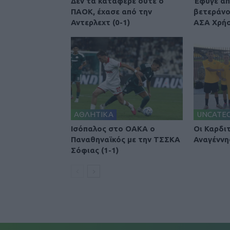
Δεν τα κατάφερε ούτε ο
Έφυγε απ
ΠΑΟΚ, έχασε από την
βετεράνο
Αντερλεχτ (0-1)
ΑΣΑ Χρήσ
ΑΘΛΗΤΙΚΑ
UNCATE
Ισόπαλος στο ΟΑΚΑ ο
Οι Καρδι
Παναθηναϊκός με την ΤΣΣΚΑ
Αναγέννη
Σόφιας (1-1)