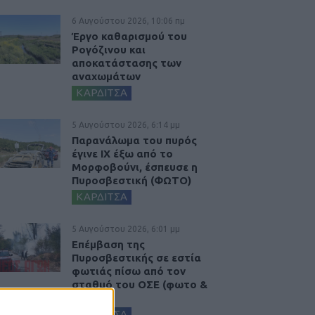
6 Αυγούστου 2026, 10:06 πμ
Έργο καθαρισμού του
Ρογόζινου και
αποκατάστασης των
αναχωμάτων
ΚΑΡΔΙΤΣΑ
5 Αυγούστου 2026, 6:14 μμ
Παρανάλωμα του πυρός
έγινε ΙΧ έξω από το
Μορφοβούνι, έσπευσε η
Πυροσβεστική (ΦΩΤΟ)
ΚΑΡΔΙΤΣΑ
5 Αυγούστου 2026, 6:01 μμ
Επέμβαση της
Πυροσβεστικής σε εστία
φωτιάς πίσω από τον
σταθμό του ΟΣΕ (φωτο &
βιντεο)
ΚΑΡΔΙΤΣΑ