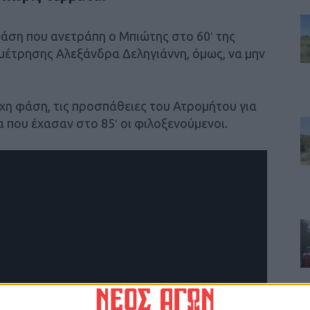
 φάση που ανετράπη ο Μπιώτης στο 60′ της
αμέτρησης Αλεξάνδρα Δεληγιάννη, όμως, να μην
χη φάση, τις προσπάθειες του Ατρομήτου για
ία που έχασαν στο 85′ οι φιλοξενούμενοι.