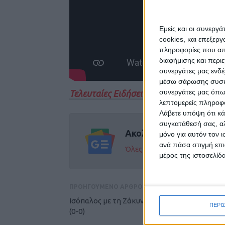
Εμείς και οι συνεργ
cookies, και επεξε
πληροφορίες που απο
διαφήμισης και περι
συνεργάτες μας ενδέ
μέσω σάρωσης συσκευ
συνεργάτες μας όπω
Τελευταίες Ειδήσεις Σήμερα
λεπτομερείς πληροφορ
Λάβετε υπόψη ότι κά
συγκατάθεσή σας, αλ
Ακολούθησε την εφημε
μόνο για αυτόν τον 
ανά πάσα στιγμή επι
Όλες οι εξελίξεις στην περι
μέρος της ιστοσελίδα
ΠΡΟΗΓΟΥΜΕΝΟ ΑΡΘΡΟ
Ισόπαλος με τη Ζάκυνθο ο Ατρόμητος Παλαμ
ΠΕΡΙ
(0-0)