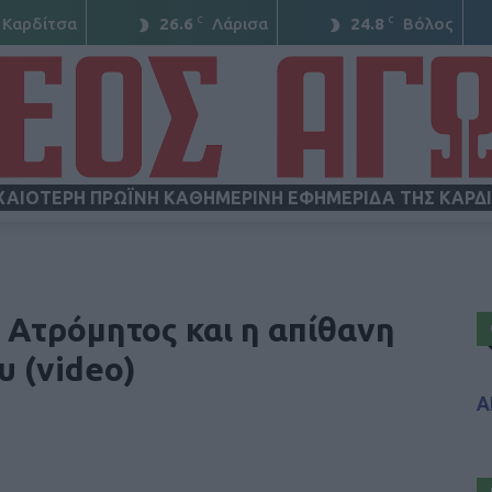
C
C
Καρδίτσα
26.6
Λάρισα
24.8
Βόλος
ΧΑΙΟΤΕΡΗ ΠΡΩΪΝΗ ΚΑΘΗΜΕΡΙΝΗ ΕΦΗΜΕΡΙΔΑ ΤΗΣ ΚΑΡΔ
ΝΕΟΣ
ο Ατρόμητος και η απίθανη
υ (video)
Α
ΑΓΩΝ