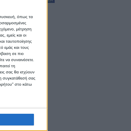
 συσκευή, όπως τα
προσαρμοσμένες
ιεχόμενο, μέτρηση
ς, εμείς και οι
και ταυτοποίησης
ό εμάς και τους
σβαση σε πιο
τε να συναινέσετε.
αιτεί τη
εις σας θα ισχύουν
 τη συγκατάθεσή σας
ορρήτου" στο κάτω