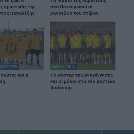
ό τη ζωή ο
Τα παιδιά της Καρδίτσας
ς αμυντικός της
στο Πανευρωπαϊκό
τος Παπαλέξης
ραντεβού του στίβου
GORIZED
ΑΘΛΗΤΙΚΑ
τσιώτες και η
To ρόστερ της Αναγέννησης
ση
και οι ρόλοι στο νέο μοντέλο
διοίκησης