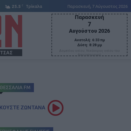
C
25.5
Τρίκαλα
Παρασκευή, 7 Αύγουστος 2026
Παρασκευή
7
Αυγούστου 2026
Ανατολή:
6:33 πμ
Δύση:
8:28 μμ
Δομετίου οσίου, Νικάνορος οσίου του
ΙΤΣΑΣ
θαυματουργού
ΘΕΣΣΑΛΙΑ FM
ΚΟΥΣΤΕ ΖΩΝΤΑΝΑ