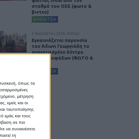
φωτιάς πίσω από τον
σταθμό του ΟΣΕ (φωτο &
βιντεο)
ΚΑΡΔΙΤΣΑ
5 Αυγούστου 2026, 4:04 μμ
Εγκαινιάζεται παρουσία
του Άδωνι Γεωργιάδη το
ανακαινισμένο Κέντρο
Υγείας Σοφάδων (ΦΩΤΟ &
ΒΙΝΤΕΟ)
ΚΑΡΔΙΤΣΑ
 συσκευή, όπως τα
προσαρμοσμένες
ιεχόμενο, μέτρηση
ς, εμείς και οι
και ταυτοποίησης
ό εμάς και τους
σβαση σε πιο
τε να συναινέσετε.
αιτεί τη