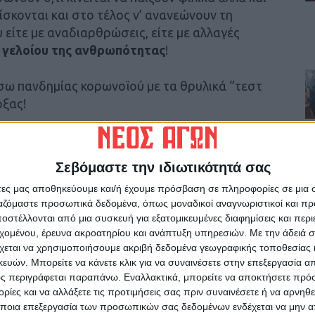
σκονται και στο τέλος ν’ ανανεώνουν τη
είτε με αναδιαρθρώσεις, είτε με αλλαγές
ο γελοίου της ανθρωπότητας
!
έσω πανδημίας κορωνοϊού με τα θρυλικά “τεστ
όξας!
ο βεβαίως δεν καταλήξαμε τώρα, αλλά εδώ και
ίδες αξιοπρέπειας και σοβαρότητας να
Σεβόμαστε την ιδιωτικότητά σας
 από ρεμούλα, αναξιοπιστία και στρεβλώσεις
άτες μας αποθηκεύουμε και/ή έχουμε πρόσβαση σε πληροφορίες σε μια
άσει το… νερό!
ργαζόμαστε προσωπικά δεδομένα, όπως μοναδικοί αναγνωριστικοί και 
στέλλονται από μια συσκευή για εξατομικευμένες διαφημίσεις και περ
ακρά παραμονή και μόνο σ’ αυτή τη γελοία
εχομένου, έρευνα ακροατηρίου και ανάπτυξη υπηρεσιών.
Με την άδειά σα
– τρία χρόνια, θα σε οδηγήσει στην
χεται να χρησιμοποιήσουμε ακριβή δεδομένα γεωγραφικής τοποθεσίας 
ών. Μπορείτε να κάνετε κλικ για να συναινέσετε στην επεξεργασία απ
ς περιγράφεται παραπάνω. Εναλλακτικά, μπορείτε να αποκτήσετε πρό
ίες και να αλλάξετε τις προτιμήσεις σας πριν συναινέσετε ή να αρνηθεί
α πενταετία που ήταν στη Β’ Εθνική, πριν τη
ποια επεξεργασία των προσωπικών σας δεδομένων ενδέχεται να μην απ