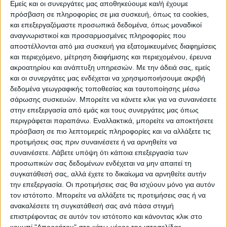
Εμείς και οι συνεργάτες μας αποθηκεύουμε και/ή έχουμε
πρόσβαση σε πληροφορίες σε μια συσκευή, όπως τα cookies,
και επεξεργαζόμαστε προσωπικά δεδομένα, όπως μοναδικοί
αναγνωριστικοί και προσαρμοσμένες πληροφορίες που
WEB TV
αποστέλλονται από μια συσκευή για εξατομικευμένες διαφημίσεις
Αφιέρωμα στην άνοδο της Δόξας
και περιεχόμενο, μέτρηση διαφήμισης και περιεχομένου, έρευνα
ακροατηρίου και ανάπτυξη υπηρεσιών.
Με την άδειά σας, εμείς
Μαχολουρίου
και οι συνεργάτες μας ενδέχεται να χρησιμοποιήσουμε ακριβή
δεδομένα γεωγραφικής τοποθεσίας και ταυτοποίησης μέσω
σάρωσης συσκευών. Μπορείτε να κάνετε κλικ για να συναινέσετε
στην επεξεργασία από εμάς και τους συνεργάτες μας όπως
περιγράφεται παραπάνω. Εναλλακτικά, μπορείτε να αποκτήσετε
πρόσβαση σε πιο λεπτομερείς πληροφορίες και να αλλάξετε τις
προτιμήσεις σας πριν συναινέσετε ή να αρνηθείτε να
συναινέσετε.
Λάβετε υπόψη ότι κάποια επεξεργασία των
προσωπικών σας δεδομένων ενδέχεται να μην απαιτεί τη
συγκατάθεσή σας, αλλά έχετε το δικαίωμα να αρνηθείτε αυτήν
την επεξεργασία. Οι προτιμήσεις σας θα ισχύουν μόνο για αυτόν
τον ιστότοπο. Μπορείτε να αλλάξετε τις προτιμήσεις σας ή να
ανακαλέσετε τη συγκατάθεσή σας ανά πάσα στιγμή
επιστρέφοντας σε αυτόν τον ιστότοπο και κάνοντας κλικ στο
κουμπί "Απορρήτου" στο κάτω μέρος της ιστοσελίδας.