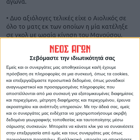
αγώνα.
• Δυο αξιόλογες τελικές είχε ο Αιολικός σε
όλο το ματς εκ των οποίων η μία κατέληξε
σε γκολ με ωραία κίνηση του Μανούσου.
Θαυμάσια όμως ήταν και τα γκολ της
Αναγέννησης.
Σεβόμαστε την ιδιωτικότητά σας
Εμείς και οι συνεργάτες μας αποθηκεύουμε και/ή έχουμε
• Δεν σταμάτησαν ούτε λεπτό να
πρόσβαση σε πληροφορίες σε μια συσκευή, όπως τα cookies,
τραγουδουν – όπως το συνηθίζουν – οι
και επεξεργαζόμαστε προσωπικά δεδομένα, όπως μοναδικοί
ultras στην εξέδρα ακόμη κι όταν το σκορ
αναγνωριστικοί και προσαρμοσμένες πληροφορίες που
έγινε 1-1. Στα πανό που ανήρτησαν ξεχώριζε
αποστέλλονται από μια συσκευή για εξατομικευμένες διαφημίσεις
και περιεχόμενο, μέτρηση διαφήμισης και περιεχομένου, έρευνα
ένα για την Παλαιστίνη, αλλά και το
ακροατηρίου και ανάπτυξη υπηρεσιών.
Με την άδειά σας, εμείς
“κλασικό” πλεον για τις πλημμύρες που
και οι συνεργάτες μας ενδέχεται να χρησιμοποιήσουμε ακριβή
αναρτήθηκε στην παλιά ΘΥΡΑ 3.
δεδομένα γεωγραφικής τοποθεσίας και ταυτοποίησης μέσω
σάρωσης συσκευών. Μπορείτε να κάνετε κλικ για να συναινέσετε
στην επεξεργασία από εμάς και τους συνεργάτες μας όπως
• Δυστυχώς υπάρχει πρόβλημα με τα
περιγράφεται παραπάνω. Εναλλακτικά, μπορείτε να αποκτήσετε