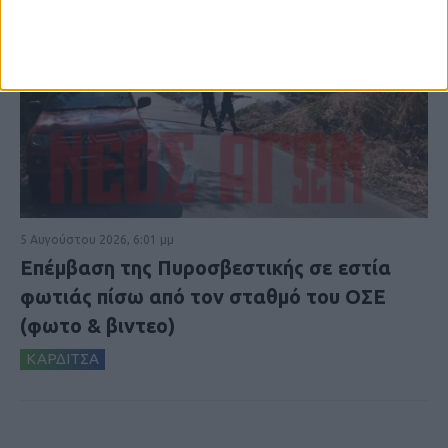
5 Αυγούστου 2026, 6:01 μμ
Επέμβαση της Πυροσβεστικής σε εστία
φωτιάς πίσω από τον σταθμό του ΟΣΕ
(φωτο & βιντεο)
ΚΑΡΔΙΤΣΑ