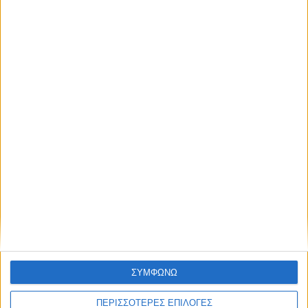
UNCATEGORIZED
Οι Καρδιτσιώτες και η Αναγέννηση
ΣΥΜΦΩΝΩ
ΠΕΡΙΣΣΟΤΕΡΕΣ ΕΠΙΛΟΓΕΣ