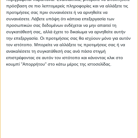
στιγμιότυπα του αγώνα αφού η SL2
πρόσβαση σε πιο λεπτομερείς πληροφορίες και να αλλάξετε τις
αποφάσισε να μην επιτρέπει τα τηλεοπτικά
προτιμήσεις σας πριν συναινέσετε ή να αρνηθείτε να
συναινέσετε.
Λάβετε υπόψη ότι κάποια επεξεργασία των
συνεργεία να καλύπτουν ούτε το τρίλεπτο.
προσωπικών σας δεδομένων ενδέχεται να μην απαιτεί τη
Ελπίζουμε το θέμα να λυθεί για να
συγκατάθεσή σας, αλλά έχετε το δικαίωμα να αρνηθείτε αυτήν
προβάλλεται τουλάχιστον η προσπάθεια
την επεξεργασία. Οι προτιμήσεις σας θα ισχύουν μόνο για αυτόν
των ομάδων σ’ ενα πρωτάθλημα που οι
τον ιστότοπο. Μπορείτε να αλλάξετε τις προτιμήσεις σας ή να
ανακαλέσετε τη συγκατάθεσή σας ανά πάσα στιγμή
“μεγάλοι” το έχουν αφήσει στην τύχη του.
επιστρέφοντας σε αυτόν τον ιστότοπο και κάνοντας κλικ στο
κουμπί "Απορρήτου" στο κάτω μέρος της ιστοσελίδας.
• Ηρεμος ο Τυριακίδης στο τέλος στις
δηλώσεις του, στάθηκε στην κατάθεση
ψυχής που έκαναν οι παίκτες του και τόνισε
ότι η ομάδα δεν είναι ακόμη έτοιμη, άρα
έχει πολλά περιθώρια βελτίωσης.
• Ντεμπούτο στο ματς και για τον