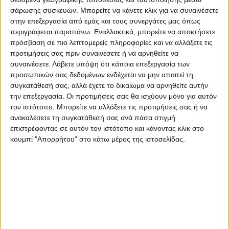
παράλληλα το φυσικό και πολιτιστικό
σάρωσης συσκευών. Μπορείτε να κάνετε κλικ για να συναινέσετε
στην επεξεργασία από εμάς και τους συνεργάτες μας όπως
περιβάλλον καθώς και τη βιοποικιλότητα.
περιγράφεται παραπάνω. Εναλλακτικά, μπορείτε να αποκτήσετε
πρόσβαση σε πιο λεπτομερείς πληροφορίες και να αλλάξετε τις
Με τις πλήρεις και σύγχρονες μελέτες ΤΠΣ
προτιμήσεις σας πριν συναινέσετε ή να αρνηθείτε να
και ΕΠΣ θεσπίζονται χρήσεις γης, όροι
συναινέσετε.
Λάβετε υπόψη ότι κάποια επεξεργασία των
προσωπικών σας δεδομένων ενδέχεται να μην απαιτεί τη
δόμησης, περιοχές προστασίας, περιοχές
συγκατάθεσή σας, αλλά έχετε το δικαίωμα να αρνηθείτε αυτήν
ανάπτυξης παραγωγικών δραστηριοτήτων,
την επεξεργασία. Οι προτιμήσεις σας θα ισχύουν μόνο για αυτόν
οριοθετήσεις ρεμάτων, περιοχές ειδικών
τον ιστότοπο. Μπορείτε να αλλάξετε τις προτιμήσεις σας ή να
ανακαλέσετε τη συγκατάθεσή σας ανά πάσα στιγμή
αστικών κινήτρων, δίκτυα μεταφορών και
επιστρέφοντας σε αυτόν τον ιστότοπο και κάνοντας κλικ στο
κατασκευών. Ταυτόχρονα, προβλέπονται
κουμπί "Απορρήτου" στο κάτω μέρος της ιστοσελίδας.
μέτρα για την αντιμετώπιση της κλιματικής
κρίσης, την υποστήριξη καταστάσεων
έκτακτης ανάγκης και τη διαχείριση των
συνεπειών φυσικών και τεχνολογικών
καταστροφών.