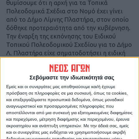
θυμίσουμε ότι η αρχή για τα Τοπικά
Πολεοδομικά Σχέδια στο Νομό έχει γίνει
από το Δήμο Λίμνης Πλαστήρα, στον οποίο
δόθηκε προτεραιότητα από την κυβέρνηση.
Την έναρξη της εκπόνησης του Ειδικού
Τοπικού Πολεοδομικού Σχεδίου για το Δήμο
Λ. Πλαστήρα είχε σηματοδοτήσει η ειδική
ημερίδα που έγινε στο Μορφοβούνι τον
περασμένο Μάρτιο.
Σεβόμαστε την ιδιωτικότητά σας
Σκοπός του Προγράμματος Πολεοδομικών
Εμείς και οι συνεργάτες μας αποθηκεύουμε και/ή έχουμε
πρόσβαση σε πληροφορίες σε μια συσκευή, όπως τα cookies,
Μεταρρυθμίσεων «Κωνσταντίνος Δοξιάδης»
και επεξεργαζόμαστε προσωπικά δεδομένα, όπως μοναδικοί
είναι η ταχεία ολοκλήρωση του
αναγνωριστικοί και προσαρμοσμένες πληροφορίες που
πολεοδομικού σχεδιασμού για πάνω από το
αποστέλλονται από μια συσκευή για εξατομικευμένες διαφημίσεις
70% της χώρας-όπου ο σχεδιασμός είτε δεν
και περιεχόμενο, μέτρηση διαφήμισης και περιεχομένου, έρευνα
ακροατηρίου και ανάπτυξη υπηρεσιών.
Με την άδειά σας, εμείς
υπάρχει, είτε είναι παρωχημένος- με
και οι συνεργάτες μας ενδέχεται να χρησιμοποιήσουμε ακριβή
ασφάλεια δικαίου, προστατεύοντας
δεδομένα γεωγραφικής τοποθεσίας και ταυτοποίησης μέσω