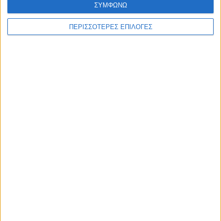
ΣΥΜΦΩΝΩ
ΠΕΡΙΣΣΟΤΕΡΕΣ ΕΠΙΛΟΓΕΣ
ΚΑΡΔΙΤΣΑ
2,3 εκατ. ευρώ για τη φοιτητική στέγη στο
Πανεπιστήμιο Θεσσαλίας
ΘΕΣΣΑΛΙΑ FM