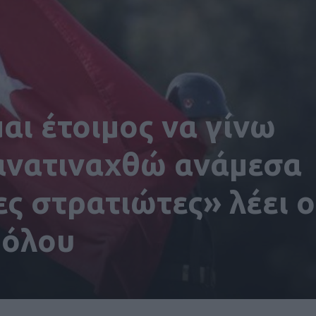
μαι έτοιμος να γίνω
 ανατιναχθώ ανάμεσα
ς στρατιώτες» λέει ο
πόλου