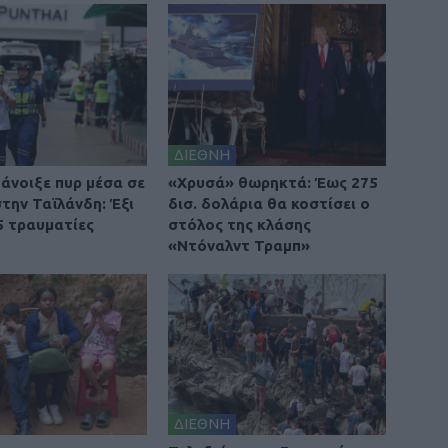
ΔΙΕΘΝΗ
άνοιξε πυρ μέσα σε
«Χρυσά» θωρηκτά: Έως 275
την Ταϊλάνδη: Έξι
δισ. δολάρια θα κοστίσει ο
5 τραυματίες
στόλος της κλάσης
«Ντόναλντ Τραμπ»
ΔΙΕΘΝΗ