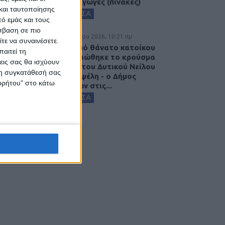
στις εξαγωγές (πίνακες)
και ταυτοποίησης
ΚΑΡΔΙΤΣΑ
ό εμάς και τους
σβαση σε πιο
7 Αυγούστου 2026, 10:21 πμ
τε να συναινέσετε.
Μετά από θάνατο κατοίκου
αιτεί τη
επιβεβαιώθηκε το κρούσμα
εις σας θα ισχύουν
του ιού του Δυτικού Νείλου
 τη συγκατάθεσή σας
στην Κυψέλη - ο Δήμος
ορρήτου" στο κάτω
Σοφάδων στις...
ΚΑΡΔΙΤΣΑ