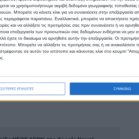
ναι πολύ ερεθισμένη πολιτικά για τις βάσεις
χεται να χρησιμοποιήσουμε ακριβή δεδομένα γεωγραφικής τοποθεσίας 
ών. Μπορείτε να κάνετε κλικ για να συναινέσετε στην επεξεργασία απ
ο λόγο εγώ πιστεύω ότι ο Μητσοτάκης θα χάσει
ς περιγράφεται παραπάνω. Εναλλακτικά, μπορείτε να αποκτήσετε πρό
ίες και να αλλάξετε τις προτιμήσεις σας πριν συναινέσετε ή να αρνηθεί
ποια επεξεργασία των προσωπικών σας δεδομένων ενδέχεται να μην απ
, η Τουρκία αυτή τη στιγμή σύμφωνα με τις
λά έχετε το δικαίωμα να αρνηθείτε αυτήν την επεξεργασία. Οι προτιμήσ
μα να επέμβει στρατιωτικά στην Ελλάδα,αλλά
ιστότοπο. Μπορείτε να αλλάξετε τις προτιμήσεις σας ή να ανακαλέσετε
στρέφοντας σε αυτόν τον ιστότοπο και κάνοντας κλικ στο κουμπί "Απ
ειά θα ήτανε πιο εύκολη αν περιμέναμε να
ς.
 το λόγο όσο δίκιο και αν έχει η Τουρκία,
με επέμβαση αυτή τη στιγμή δεν θα κερδίσουμε
ι πιο εύκολα μετά την αποχώρηση του
ΣΣΟΤΕΡΕΣ ΕΠΙΛΟΓΕΣ
ΣΥΜΦΩΝΩ