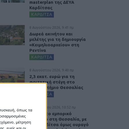
masterplan της ΔΕΥΑ
Καρδίτσας
ΚΑΡΔΙΤΣΑ
8 Αυγούστου 2026, 9:41 πμ
Δωρεά ακινήτου και
μελέτης για τη δημιουργία
«Κειμηλιοαρχείου» στη
Ρεντίνα
ΚΑΡΔΙΤΣΑ
8 Αυγούστου 2026, 9:40 πμ
2,3 εκατ. ευρώ για τη
φοιτητική στέγη στο
Πανεπιστήμιο Θεσσαλίας
ΚΑΡΔΙΤΣΑ
7 Αυγούστου 2026, 10:52 πμ
 συσκευή, όπως τα
Θετικό το εμπορικό
προσαρμοσμένες
ισοζύγιο στη Θεσσαλία, με
ιεχόμενο, μέτρηση
την Καρδίτσα όμως ουραγό
ς, εμείς και οι