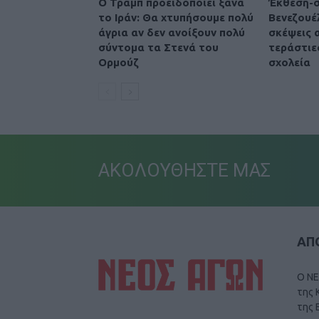
O Τραμπ προειδοποιεί ξανά
Έκθεση-σ
το Ιράν: Θα χτυπήσουμε πολύ
Βενεζουέ
άγρια αν δεν ανοίξουν πολύ
σκέψεις 
σύντομα τα Στενά του
τεράστιε
Ορμούζ
σχολεία
ΑΚΟΛΟΥΘΗΣΤΕ ΜΑΣ
ΑΠΟ
Ο ΝΕ
της 
της 