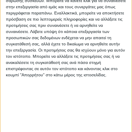
και του έθνους μας με πολιτικές με
σάρωσης συσκευών. Μπορείτε να κάνετε κλικ για να συναινέσετε
στην επεξεργασία από εμάς και τους συνεργάτες μας όπως
προσωπικότητα και ταυτότητα παντού.
περιγράφεται παραπάνω. Εναλλακτικά, μπορείτε να αποκτήσετε
Επιπλέον, υπερασπιζόμαστε τα δικαιώματα
πρόσβαση σε πιο λεπτομερείς πληροφορίες και να αλλάξετε τις
και τους νόμους φιλικών και αδελφικών
προτιμήσεις σας πριν συναινέσετε ή να αρνηθείτε να
χωρών όπως η Κύπρος, το Αζερμπαϊτζάν και
συναινέσετε.
Λάβετε υπόψη ότι κάποια επεξεργασία των
προσωπικών σας δεδομένων ενδέχεται να μην απαιτεί τη
η Λιβύη. Συνεχίζουμε να στεκόμαστε δίπλα
συγκατάθεσή σας, αλλά έχετε το δικαίωμα να αρνηθείτε αυτήν
τους», είπε.
την επεξεργασία. Οι προτιμήσεις σας θα ισχύουν μόνο για αυτόν
τον ιστότοπο. Μπορείτε να αλλάξετε τις προτιμήσεις σας ή να
ανακαλέσετε τη συγκατάθεσή σας ανά πάσα στιγμή
Πηγή:cnn.gr
επιστρέφοντας σε αυτόν τον ιστότοπο και κάνοντας κλικ στο
κουμπί "Απορρήτου" στο κάτω μέρος της ιστοσελίδας.
Τελευταίες Ειδήσεις Σήμερα
Ακολούθησε την εφημερίδα ΝΕΟΣ
ΑΓΩΝ στο Google News!
Όλες οι εξελίξεις στην περιοχή της
Καρδίτσας και ευρύτερα της Θεσσαλίας