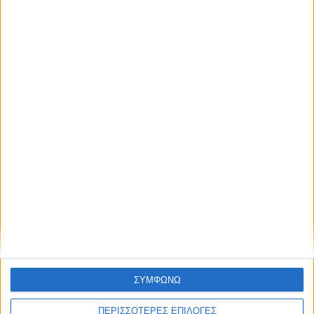
ΔΙΕΘΝΗ
Τηλεδιάσκεψη Ευρωπαίων μετά την
εισβολή μεταναστών στη Θέουτα
ΣΥΜΦΩΝΩ
ΠΕΡΙΣΣΟΤΕΡΕΣ ΕΠΙΛΟΓΕΣ