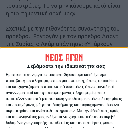
τρομοκράτες. Το να μην κάνουμε κακό είναι
η πιο σημαντική αρχή μας».
Σχετικά με την πιθανότητα συνάντησής του
προέδρου Ερντογάν με τον πρόεδρο Άσαντ
της Συρίας, ο Ακάρ απάντησε: «Υπάρχουν
πολλές εξελίξεις, μικρές και μεγάλες,
μεγάλες και μικρές. Αυτές διαμορφώνονται
Σεβόμαστε την ιδιωτικότητά σας
και τα αποτελέσματα εξετάζονται ανάλογα.
Παρακολουθούμε στενά τις εξελίξεις».
Εμείς και οι συνεργάτες μας αποθηκεύουμε και/ή έχουμε
πρόσβαση σε πληροφορίες σε μια συσκευή, όπως τα cookies,
και επεξεργαζόμαστε προσωπικά δεδομένα, όπως μοναδικοί
Τονίζοντας ότι η Τουρκία έχει γίνει
αναγνωριστικοί και προσαρμοσμένες πληροφορίες που
υποκείμενο στη διεθνή σκηνή υπό την
αποστέλλονται από μια συσκευή για εξατομικευμένες διαφημίσεις
ηγεσία του Προέδρου Ρετζέπ Ταγίπ
και περιεχόμενο, μέτρηση διαφήμισης και περιεχομένου, έρευνα
ακροατηρίου και ανάπτυξη υπηρεσιών.
Με την άδειά σας, εμείς
Ερντογάν, ο Ακάρ είπε: «Υπερασπιζόμαστε
και οι συνεργάτες μας ενδέχεται να χρησιμοποιήσουμε ακριβή
τα δικαιώματα και το δίκαιο της χώρας μας
δεδομένα γεωγραφικής τοποθεσίας και ταυτοποίησης μέσω