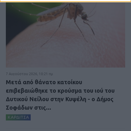
7 Αυγούστου 2026, 10:21 πμ
Μετά από θάνατο κατοίκου
επιβεβαιώθηκε το κρούσμα του ιού του
Δυτικού Νείλου στην Κυψέλη - ο Δήμος
Σοφάδων στις...
ΚΑΡΔΙΤΣΑ