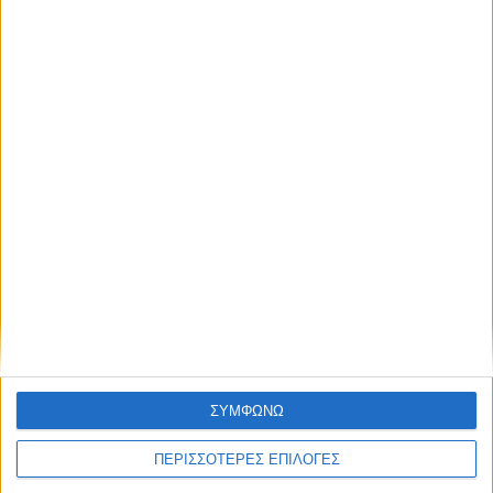
χωρητικότητας 600 ατόμων στις φυλακές
Τρικάλων
ΣΥΜΦΩΝΩ
ΠΕΡΙΣΣΟΤΕΡΕΣ ΕΠΙΛΟΓΕΣ
ΘΕΣΣΑΛΙΑ