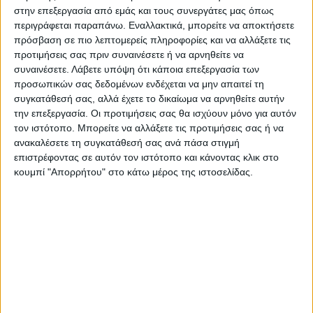
στην επεξεργασία από εμάς και τους συνεργάτες μας όπως
περιγράφεται παραπάνω. Εναλλακτικά, μπορείτε να αποκτήσετε
πρόσβαση σε πιο λεπτομερείς πληροφορίες και να αλλάξετε τις
προτιμήσεις σας πριν συναινέσετε ή να αρνηθείτε να
συναινέσετε.
Λάβετε υπόψη ότι κάποια επεξεργασία των
προσωπικών σας δεδομένων ενδέχεται να μην απαιτεί τη
Τελευταίες Ειδήσεις Σήμερα
συγκατάθεσή σας, αλλά έχετε το δικαίωμα να αρνηθείτε αυτήν
την επεξεργασία. Οι προτιμήσεις σας θα ισχύουν μόνο για αυτόν
τον ιστότοπο. Μπορείτε να αλλάξετε τις προτιμήσεις σας ή να
ανακαλέσετε τη συγκατάθεσή σας ανά πάσα στιγμή
Ακολούθησε την εφημερίδα ΝΕΟΣ
επιστρέφοντας σε αυτόν τον ιστότοπο και κάνοντας κλικ στο
ΑΓΩΝ στο Google News!
κουμπί "Απορρήτου" στο κάτω μέρος της ιστοσελίδας.
Όλες οι εξελίξεις στην περιοχή της
Καρδίτσας και ευρύτερα της Θεσσαλίας
ΠΡΟΗΓΟΥΜΕΝΟ ΑΡΘΡΟ
ΕΠΟΜΕΝΟ ΑΡΘΡΟ
Ν. Ανδρουλάκη ψήφισε η
Εκλογές ΠΑΣΟΚ: Με αέρα
Καρδίτσα-Τα τελικά
νίκης ο Νίκος Ανδρουλάκης
αποτελέσματα
στον β’ γύρο, στην ανατροπή
ποντάρει ο Δούκας