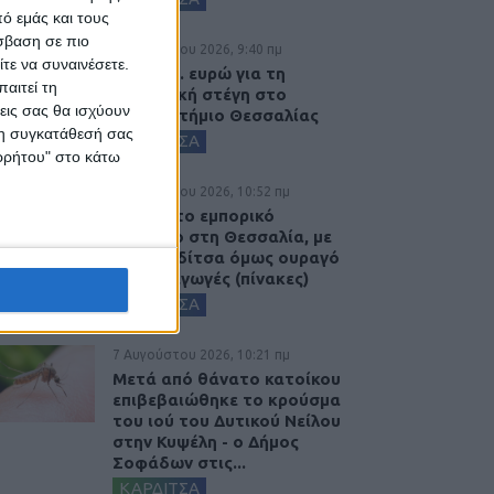
ό εμάς και τους
σβαση σε πιο
8 Αυγούστου 2026, 9:40 πμ
τε να συναινέσετε.
2,3 εκατ. ευρώ για τη
αιτεί τη
φοιτητική στέγη στο
εις σας θα ισχύουν
Πανεπιστήμιο Θεσσαλίας
 τη συγκατάθεσή σας
ΚΑΡΔΙΤΣΑ
ορρήτου" στο κάτω
7 Αυγούστου 2026, 10:52 πμ
Θετικό το εμπορικό
ισοζύγιο στη Θεσσαλία, με
την Καρδίτσα όμως ουραγό
στις εξαγωγές (πίνακες)
ΚΑΡΔΙΤΣΑ
7 Αυγούστου 2026, 10:21 πμ
Μετά από θάνατο κατοίκου
επιβεβαιώθηκε το κρούσμα
του ιού του Δυτικού Νείλου
στην Κυψέλη - ο Δήμος
Σοφάδων στις...
ΚΑΡΔΙΤΣΑ