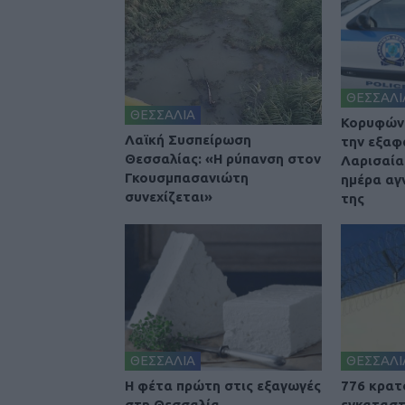
ΘΕΣΣΑΛΙ
ΘΕΣΣΑΛΙΑ
Κορυφώνε
Λαϊκή Συσπείρωση
την εξαφ
Θεσσαλίας: «Η ρύπανση στον
Λαρισαία
Γκουσμπασανιώτη
ημέρα αγ
συνεχίζεται»
της
ΘΕΣΣΑΛΙΑ
ΘΕΣΣΑΛΙ
Η φέτα πρώτη στις εξαγωγές
776 κρατ
στη Θεσσαλία
εγκαταστ