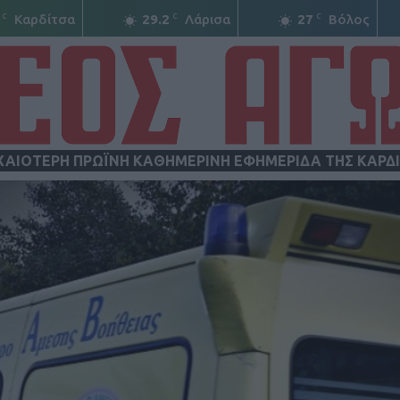
C
C
C
Καρδίτσα
29.2
Λάρισα
27
Βόλος
ΧΑΙΟΤΕΡΗ ΠΡΩΪΝΗ ΚΑΘΗΜΕΡΙΝΗ ΕΦΗΜΕΡΙΔΑ ΤΗΣ ΚΑΡΔ
ΝΕΟΣ
ΑΓΩΝ