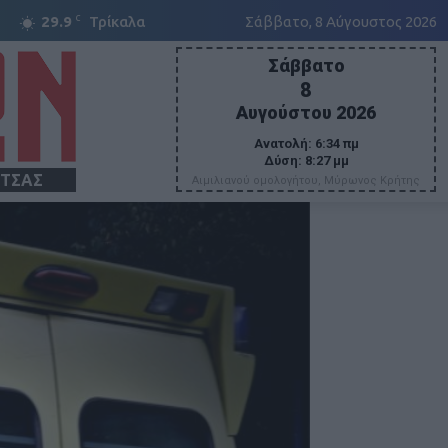
C
29.9
Τρίκαλα
Σάββατο, 8 Αύγουστος 2026
Σάββατο
8
Αυγούστου 2026
Ανατολή:
6:34 πμ
Δύση:
8:27 μμ
ΙΤΣΑΣ
Αιμιλιανού ομολογήτου, Μύρωνος Κρήτης