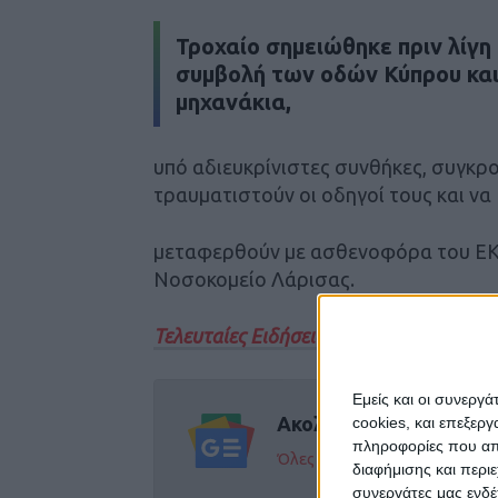
Τροχαίο σημειώθηκε πριν λίγη
συμβολή των οδών Κύπρου και
μηχανάκια,
υπό αδιευκρίνιστες συνθήκες, συγκρ
τραυματιστούν οι οδηγοί τους και να
μεταφερθούν με ασθενοφόρα του ΕΚ
Νοσοκομείο Λάρισας.
Τελευταίες Ειδήσεις Σήμερα
Εμείς και οι συνεργ
Ακολούθησε την εφημε
cookies, και επεξε
πληροφορίες που απο
Όλες οι εξελίξεις στην περι
διαφήμισης και περι
συνεργάτες μας ενδέ