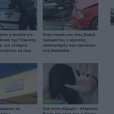
Α
ΘΕΣΣΑΛΙΑ
ται η αγωνία για
Ένας νεκρός και ένας βαριά
άνιση της 72χρονης
τραυματίας ο μηνιαίος
ς- για τέταρτη
απολογισμός των τροχαίων
νοούνται τα ίχνη
στη Θεσσαλία
Α
ΘΕΣΣΑΛΙΑ
ούμενοι σε
Σοκ στον Αλμυρό – 41χρονος
άσεις
βίασε την κόρη της συζύγου