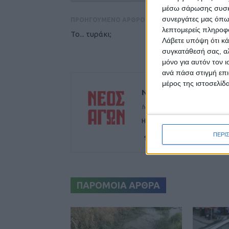
μέσω σάρωσης συσκευ
συνεργάτες μας όπω
ΠΡΟΗΓΟΥΜΕΝΟ ΑΡΘΡΟ
λεπτομερείς πληροφορ
Το... τυράκι;
Λάβετε υπόψη ότι κά
συγκατάθεσή σας, αλ
μόνο για αυτόν τον 
ανά πάσα στιγμή επι
μέρος της ιστοσελίδα
ΝΕΟΣ ΑΓΩΝ
https://neosagon.gr
Η Αρχαιότερη Καθημερινή Πρω
ΠΕΡΙ
ΠΑΡΟΜΟΙΑ ΑΡΘΡΑ