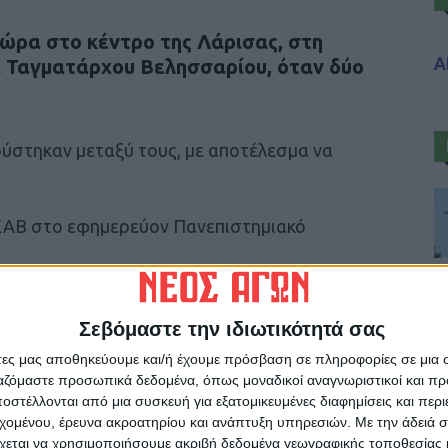
 ώρα στο κέντρο της Λάρισας, στη
Α
 Ταγματάρχου Βελησσαρίου, όταν δύο
ούστηκαν μεταξύ τους, με αποτέλεσμα να
ΑΒ στο εφημερεύον Πανεπιστημιακό
Σεβόμαστε την ιδιωτικότητά σας
άτες μας αποθηκεύουμε και/ή έχουμε πρόσβαση σε πληροφορίες σε μια
ρίδα ΝΕΟΣ ΑΓΩΝ στο Google News!
ργαζόμαστε προσωπικά δεδομένα, όπως μοναδικοί αναγνωριστικοί και 
στέλλονται από μια συσκευή για εξατομικευμένες διαφημίσεις και περ
οχή της Καρδίτσας και ευρύτερα της Θεσσαλίας
εχομένου, έρευνα ακροατηρίου και ανάπτυξη υπηρεσιών.
Με την άδειά σα
χεται να χρησιμοποιήσουμε ακριβή δεδομένα γεωγραφικής τοποθεσίας 