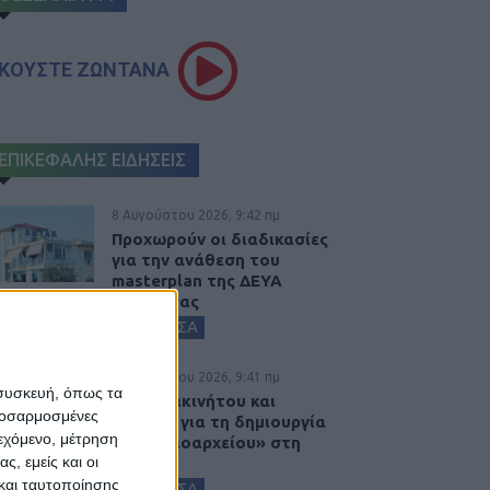
ΚΟΥΣΤΕ ΖΩΝΤΑΝΑ
ΕΠΙΚΕΦΑΛΗΣ ΕΙΔΗΣΕΙΣ
8 Αυγούστου 2026, 9:42 πμ
Προχωρούν οι διαδικασίες
για την ανάθεση του
masterplan της ΔΕΥΑ
Καρδίτσας
ΚΑΡΔΙΤΣΑ
8 Αυγούστου 2026, 9:41 πμ
 συσκευή, όπως τα
Δωρεά ακινήτου και
προσαρμοσμένες
μελέτης για τη δημιουργία
ιεχόμενο, μέτρηση
«Κειμηλιοαρχείου» στη
ς, εμείς και οι
Ρεντίνα
και ταυτοποίησης
ΚΑΡΔΙΤΣΑ