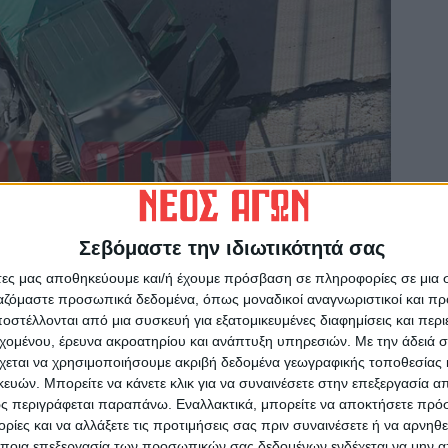
Σεβόμαστε την ιδιωτικότητά σας
άτες μας αποθηκεύουμε και/ή έχουμε πρόσβαση σε πληροφορίες σε μια
ργαζόμαστε προσωπικά δεδομένα, όπως μοναδικοί αναγνωριστικοί και 
στέλλονται από μια συσκευή για εξατομικευμένες διαφημίσεις και περ
εχομένου, έρευνα ακροατηρίου και ανάπτυξη υπηρεσιών.
Με την άδειά σα
χεται να χρησιμοποιήσουμε ακριβή δεδομένα γεωγραφικής τοποθεσίας 
τους περίοικους, τα δύο οχήματα κατέληξαν
ών. Μπορείτε να κάνετε κλικ για να συναινέσετε στην επεξεργασία απ
υτύχημα ότι εκείνη την ώρα δεν περνούσε
ς περιγράφεται παραπάνω. Εναλλακτικά, μπορείτε να αποκτήσετε πρό
ίες και να αλλάξετε τις προτιμήσεις σας πριν συναινέσετε ή να αρνηθεί
ποια επεξεργασία των προσωπικών σας δεδομένων ενδέχεται να μην απ