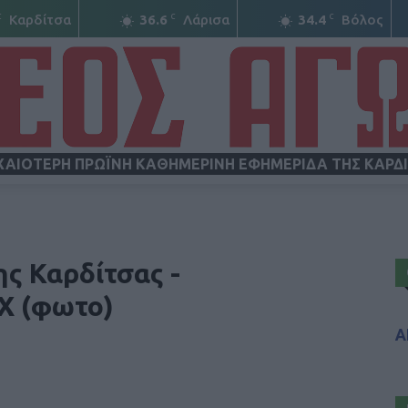
C
C
C
Καρδίτσα
36.6
Λάρισα
34.4
Βόλος
ΧΑΙΟΤΕΡΗ ΠΡΩΪΝΗ ΚΑΘΗΜΕΡΙΝΗ ΕΦΗΜΕΡΙΔΑ ΤΗΣ ΚΑΡΔ
ΝΕΟΣ
ης Καρδίτσας -
Χ (φωτο)
Α
ΑΓΩΝ