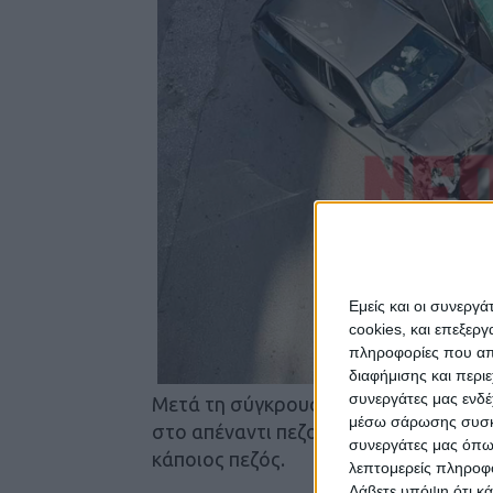
Εμείς και οι συνεργ
cookies, και επεξε
πληροφορίες που απο
διαφήμισης και περι
συνεργάτες μας ενδέ
Μετά τη σύγκρουση, που αναστάτωσε 
μέσω σάρωσης συσκευ
στο απέναντι πεζοδρόμιο και είναι ε
συνεργάτες μας όπω
κάποιος πεζός.
λεπτομερείς πληροφορ
Λάβετε υπόψη ότι κά