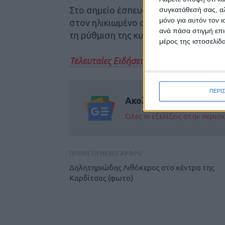
Στο σημείο έσπευσε ασθενοφόρο του
συγκατάθεσή σας, αλ
μόνο για αυτόν τον 
στον ηλικιωμένο συνοδηγό και η αστ
ανά πάσα στιγμή επι
τη ρύθμιση της κυκλοφορίας.
μέρος της ιστοσελίδα
Τελευταίες Ειδήσεις Σήμερα
ΠΕΡΙ
Ακολούθησε την εφημε
Όλες οι εξελίξεις στην περι
ΠΡΟΗΓΟΥΜΕΝΟ ΑΡΘΡΟ
Δηλητηριώδης Λιθόκερος στο κέντρο της
Καρδίτσας (φωτο)