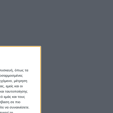
 συσκευή, όπως τα
προσαρμοσμένες
ιεχόμενο, μέτρηση
ς, εμείς και οι
και ταυτοποίησης
ό εμάς και τους
σβαση σε πιο
τε να συναινέσετε.
αιτεί τη