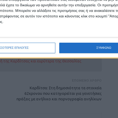
 ΕΚΑΒ για την παροχή των πρώτων βοηθειών
λά έχετε το δικαίωμα να αρνηθείτε αυτήν την επεξεργασία. Οι προτιμήσ
ιστότοπο. Μπορείτε να αλλάξετε τις προτιμήσεις σας ή να ανακαλέσετε
υνομία για την καταγραφή του συμβάντος και
στρέφοντας σε αυτόν τον ιστότοπο και κάνοντας κλικ στο κουμπί "Απ
ς.
ΣΣΟΤΕΡΕΣ ΕΠΙΛΟΓΕΣ
ΣΥΜΦΩΝΩ
ρίδα ΝΕΟΣ ΑΓΩΝ στο Google News!
οχή της Καρδίτσας και ευρύτερα της Θεσσαλίας
ΕΠΟΜΕΝΟ ΑΡΘΡΟ
Καρδίτσα: Στη δημοσιότητα τα στοιχεία
62χρονου που κατηγορείται για γενετήσιες
πράξεις με ανήλικο και πορνογραφία ανηλίκων