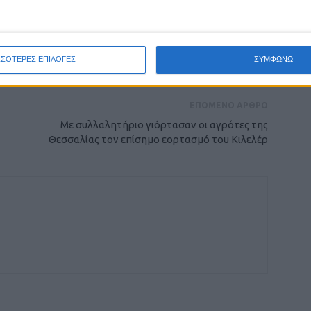
ρίδα ΝΕΟΣ ΑΓΩΝ στο Google News!
οχή της Καρδίτσας και ευρύτερα της Θεσσαλίας
ΣΣΟΤΕΡΕΣ ΕΠΙΛΟΓΕΣ
ΣΥΜΦΩΝΩ
ΕΠΟΜΕΝΟ ΑΡΘΡΟ
Με συλλαλητήριο γιόρτασαν οι αγρότες της
Θεσσαλίας τον επίσημο εορτασμό του Κιλελέρ