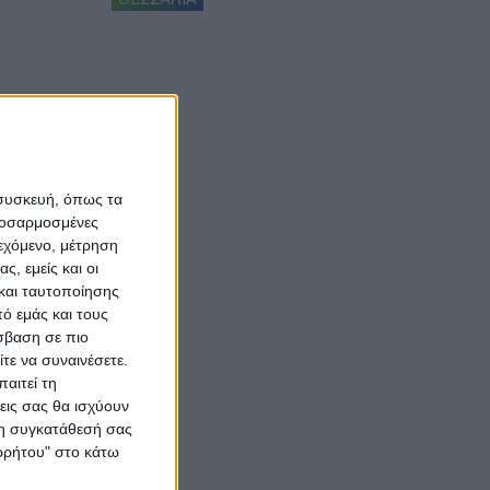
 συσκευή, όπως τα
προσαρμοσμένες
ιεχόμενο, μέτρηση
ς, εμείς και οι
και ταυτοποίησης
ό εμάς και τους
σβαση σε πιο
τε να συναινέσετε.
αιτεί τη
εις σας θα ισχύουν
 τη συγκατάθεσή σας
ορρήτου" στο κάτω