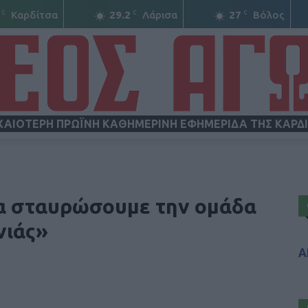
C
C
C
Καρδίτσα
29.2
Λάρισα
27
Βόλος
ΧΑΙΟΤΕΡΗ ΠΡΩΪΝΗ ΚΑΘΗΜΕΡΙΝΗ ΕΦΗΜΕΡΙΔΑ ΤΗΣ ΚΑΡΔ
ΝΕΟΣ
 θα σταυρώσουμε την ομάδα
νιάς»
Α
ΑΓΩΝ