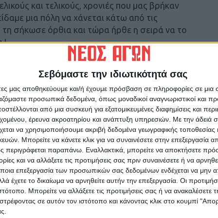
λικούς και τελικούς, χρονιές που μας βρήκαν
είδαμε μια πόλη να χάνεται κάτω από τις
 τη σήκωσε όρθια και τώρα ήρθε η σειρά να το
 !
ς έναν μαζί με το προπονητή και όλο το Τιμ να
Σεβόμαστε την ιδιωτικότητά σας
 σκληρά με συγκέντρωση για τα επόμενα
άτες μας αποθηκεύουμε και/ή έχουμε πρόσβαση σε πληροφορίες σε μια
 Τετάρτη στο στάδιο με αντίπαλο τον Ηρακλή.
ργαζόμαστε προσωπικά δεδομένα, όπως μοναδικοί αναγνωριστικοί και 
στέλλονται από μια συσκευή για εξατομικευμένες διαφημίσεις και περ
βοπάτημα, η ομάδα πρέπει να αναγεννηθεί και
εχομένου, έρευνα ακροατηρίου και ανάπτυξη υπηρεσιών.
Με την άδειά σα
ει να είναι παρόν.
χεται να χρησιμοποιήσουμε ακριβή δεδομένα γεωγραφικής τοποθεσίας 
ών. Μπορείτε να κάνετε κλικ για να συναινέσετε στην επεξεργασία απ
ς περιγράφεται παραπάνω. Εναλλακτικά, μπορείτε να αποκτήσετε πρό
ίες και να αλλάξετε τις προτιμήσεις σας πριν συναινέσετε ή να αρνηθεί
ποια επεξεργασία των προσωπικών σας δεδομένων ενδέχεται να μην απ
λά έχετε το δικαίωμα να αρνηθείτε αυτήν την επεξεργασία. Οι προτιμήσ
ιστότοπο. Μπορείτε να αλλάξετε τις προτιμήσεις σας ή να ανακαλέσετε
στρέφοντας σε αυτόν τον ιστότοπο και κάνοντας κλικ στο κουμπί "Απ
ς.