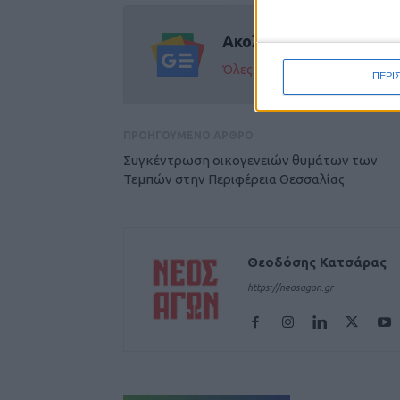
Ακολούθησε την εφημε
Όλες οι εξελίξεις στην περι
ΠΕΡΙ
ΠΡΟΗΓΟΥΜΕΝΟ ΑΡΘΡΟ
Συγκέντρωση οικογενειών θυμάτων των
Τεμπών στην Περιφέρεια Θεσσαλίας
Θεοδόσης Κατσάρας
https://neosagon.gr